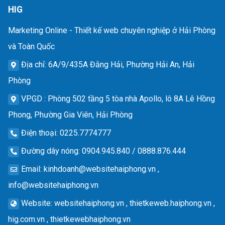
HIG
Marketing Online - Thiết kế web chuyên nghiệp ở Hải Phòng
và Toàn Quốc
Địa chỉ
: 6A/9/435A Đằng Hải, Phường Hải An, Hải
Phòng
VPGD
: Phòng 502 tầng 5 tòa nhà Apollo, lô 8A Lê Hồng
Phong, Phường Gia Viên, Hải Phòng
Điện thoại
: 0225.7774777
Đường dây nóng
: 0904.945.840 / 0888.876.444
Email
:
kinhdoanh@websitehaiphong.vn
,
info@websitehaiphong.vn
Website
: websitehaiphong.vn , thietkeweb.haiphong.vn ,
hig.com.vn , thietkewebhaiphong.vn