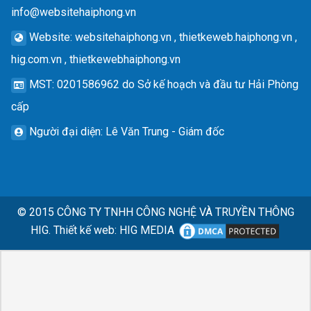
info@websitehaiphong.vn
Website
: websitehaiphong.vn , thietkeweb.haiphong.vn ,
hig.com.vn , thietkewebhaiphong.vn
MST
: 0201586962 do Sở kế hoạch và đầu tư Hải Phòng
cấp
Người đại diện
: Lê Văn Trung - Giám đốc
© 2015
CÔNG TY TNHH CÔNG NGHỆ VÀ TRUYỀN THÔNG
HIG.
Thiết kế web
:
HIG MEDIA