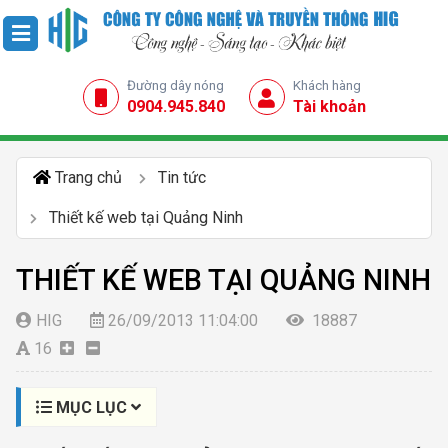
Đường dây nóng
Khách hàng
0904.945.840
Tài khoản
Trang chủ
Tin tức
Thiết kế web tại Quảng Ninh
THIẾT KẾ WEB TẠI QUẢNG NINH
HIG
26/09/2013 11:04:00
18887
16
MỤC LỤC