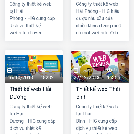
Công ty thiết kế web
Công ty thiết kế web
tại Hải
Hải Phòng - HIG hiểu
Phòng - HIG cung cấp
được nhu cầu của
dịch vụ thiết kế
nhiều khách hàng muốn
website chuyên
có một website đơn
nghiệp hàng đầu Hải
giản, không cần quá
Phòng, với chi phí thiết
cầu kỳ, phức tạp và đã
kế web hợp lý, giá cả
đưa ra chương trình
cạnh tranh nhất. Công
thiết kế website giá rẻ
ty chúng tôi có đội ngũ
tại hải phòng chỉ với
lập trình nhiều kinh
4 triệu -> 5 triệu đồng
16/10/2013
18232
22/12/2013
16366
nhgiệm, đội ngũ tư vấn
(trọn gói đã bao gồm
Thiết kế web Hải
Thiết kế web Thái
am hiểu nhiệt tình với
tên miền .com +
Dương
Bình
khách hàng. Mã
hosting + chứng thực
nguồn website dùng
tên miền SSL) là quý
Công ty thiết kế web
Công ty thiết kế web
thiết kế được chúng tôi
khách đã có một
tại Hải
tại Thái
tự phát triển có độ bảo
website hoàn chỉnh
Dương - HIG cung cấp
Bình - HIG cung cấp
mật cao, dễ dàng sử
đưa vào hoạt động
dịch vụ thiết kế
dịch vụ thiết kế web
dụng đối với cả những
ngay được.