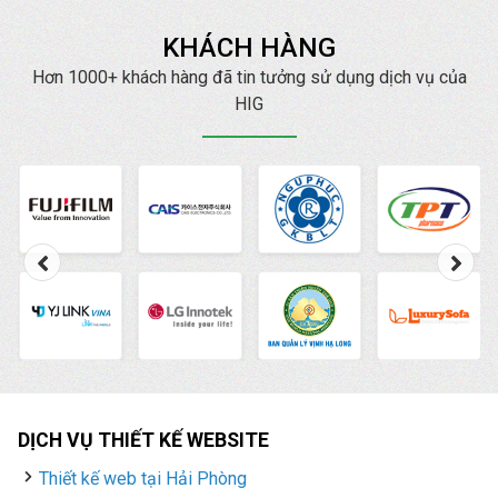
triển kinh doanh, truyền
thấp
KHÁCH HÀNG
thông thương hiệu. Quý
đơn vị, doanh nghiệp
Hơn 1000+ khách hàng đã tin tưởng sử dụng dịch vụ của
có nhu cầu về quảng
HIG
cáo Zalo tại Hải Dương
hãy liên hệ ngay với
HIG chúng tôi để được
tư vấn, hỗ trợ tốt nhất.
DỊCH VỤ THIẾT KẾ WEBSITE
Thiết kế web tại Hải Phòng