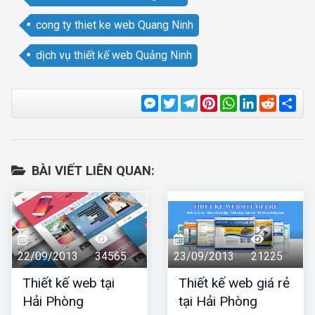
cong ty thiet ke web Quang Ninh
dịch vụ thiết kế web Quảng Ninh
Messenger
Twitter
Telegram
Pinterest
WhatsApp
LinkedIn
Reddit
Sha
BÀI VIẾT LIÊN QUAN:
22/09/2013
34565
23/09/2013
21225
Thiết kế web tại
Thiết kế web giá rẻ
Hải Phòng
tại Hải Phòng