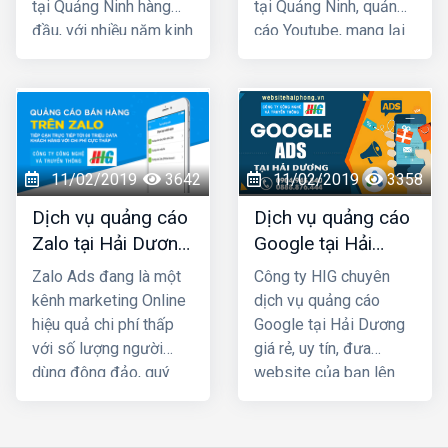
tại Quảng Ninh hàng
tại Quảng Ninh, quảng
nhu cầu sử dụng sản
đầu, với nhiều năm kinh
cáo Youtube, mang lại
phẩm, dịch vụ.
nghiệm chạy quảng
hiệu quả kinh doanh
cáo cho hàng trăm
nhanh chóng với chi phí
khách hàng lớn nhỏ ở
rất thấp. Ngoài việc
Quảng Ninh và toàn
giúp cho khách hàng
quốc Việt Nam, chúng
chủ động tìm đến bạn
tôi chắc chắn sẽ giúp
còn có tác dụng trong
11/02/2019
3642
11/02/2019
3358
quý khách phát triển
việc lan tỏa, tăng nhận
Dịch vụ quảng cáo
Dịch vụ quảng cáo
kinh doanh nhanh
diện thương hiệu của
Zalo tại Hải Dương
Google tại Hải
chóng.
bạn trên Internet
giá rẻ, uy tín nhất
Dương giá rẻ
Zalo Ads đang là một
Công ty HIG chuyên
kênh marketing Online
dịch vụ quảng cáo
hiệu quả chi phí thấp
Google tại Hải Dương
với số lượng người
giá rẻ, uy tín, đưa
dùng đông đảo, quý
website của bạn lên
khách cần phải khai
Top Google ngay, mang
thác triệt để kênh Zalo
lại hiệu quả kinh doanh
Marketing để phát
nhanh chóng với chi phí