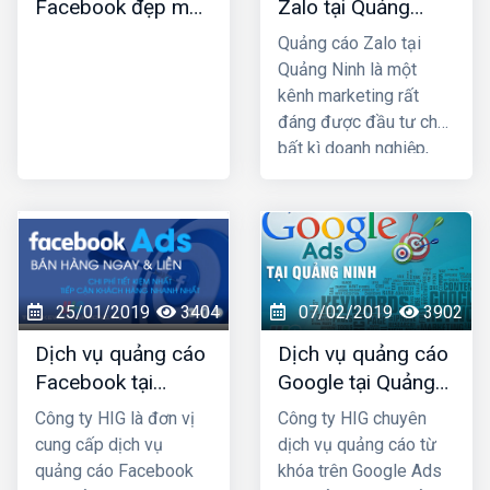
Facebook đẹp mới
Zalo tại Quảng
nhất
Ninh uy tín và giá
Quảng cáo Zalo tại
rẻ nhất
Quảng Ninh là một
kênh marketing rất
đáng được đầu tư cho
bất kì doanh nghiệp,
cửa hàng nào kinh
doanh các mặt hàng
dành cho giới trẻ. Bởi lẽ
100% người dùng Zalo
đều là người thật cùng
với hơn 80+ triệu người
25/01/2019
3404
07/02/2019
3902
dùng thường xuyên, vì
Dịch vụ quảng cáo
Dịch vụ quảng cáo
vậy một khi mẫu quảng
Facebook tại
Google tại Quảng
cáo của bạn xuất hiện
Quảng Ninh giá rẻ,
Ninh giá rẻ
là chắc chắn sẽ được
Công ty HIG là đơn vị
Công ty HIG chuyên
uy tín nhất
tiếp cận với những
cung cấp dịch vụ
dịch vụ quảng cáo từ
khách hàng có nhu cầu
quảng cáo Facebook
khóa trên Google Ads
mua bán thật, đúng với