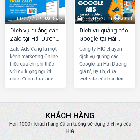
Quảng Ninh và toàn
giúp cho khách hàng
quốc Việt Nam, chúng
chủ động tìm đến bạn
tôi chắc chắn sẽ giúp
còn có tác dụng trong
11/02/2019
3637
11/02/2019
3353
quý khách phát triển
việc lan tỏa, tăng nhận
Dịch vụ quảng cáo
Dịch vụ quảng cáo
kinh doanh nhanh
diện thương hiệu của
Zalo tại Hải Dương
Google tại Hải
chóng.
bạn trên Internet
giá rẻ, uy tín nhất
Dương giá rẻ
Zalo Ads đang là một
Công ty HIG chuyên
kênh marketing Online
dịch vụ quảng cáo
hiệu quả chi phí thấp
Google tại Hải Dương
với số lượng người
giá rẻ, uy tín, đưa
dùng đông đảo, quý
website của bạn lên
khách cần phải khai
Top Google ngay, mang
thác triệt để kênh Zalo
lại hiệu quả kinh doanh
Marketing để phát
nhanh chóng với chi phí
triển kinh doanh, truyền
thấp
KHÁCH HÀNG
thông thương hiệu. Quý
đơn vị, doanh nghiệp
Hơn 1000+ khách hàng đã tin tưởng sử dụng dịch vụ của
có nhu cầu về quảng
HIG
cáo Zalo tại Hải Dương