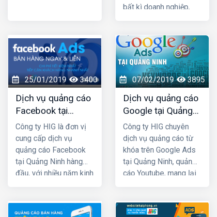
bất kì doanh nghiệp,
cửa hàng nào kinh
doanh các mặt hàng
dành cho giới trẻ. Bởi lẽ
100% người dùng Zalo
đều là người thật cùng
với hơn 80+ triệu người
25/01/2019
3400
07/02/2019
3895
dùng thường xuyên, vì
Dịch vụ quảng cáo
Dịch vụ quảng cáo
vậy một khi mẫu quảng
Facebook tại
Google tại Quảng
cáo của bạn xuất hiện
Quảng Ninh giá rẻ,
Ninh giá rẻ
là chắc chắn sẽ được
Công ty HIG là đơn vị
Công ty HIG chuyên
uy tín nhất
tiếp cận với những
cung cấp dịch vụ
dịch vụ quảng cáo từ
khách hàng có nhu cầu
quảng cáo Facebook
khóa trên Google Ads
mua bán thật, đúng với
tại Quảng Ninh hàng
tại Quảng Ninh, quảng
nhu cầu sử dụng sản
đầu, với nhiều năm kinh
cáo Youtube, mang lại
phẩm, dịch vụ.
nghiệm chạy quảng
hiệu quả kinh doanh
cáo cho hàng trăm
nhanh chóng với chi phí
khách hàng lớn nhỏ ở
rất thấp. Ngoài việc