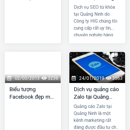
chúng tôi bảo hành
Dương
Ninh
Dịch vụ SEO từ khóa
vĩnh viễn cho quý
tại Quảng Ninh do
khách.
Công ty HIG chúng tôi
cung cấp rất uy tin,
chuyên nghiệp hàng
đầu ở tại Quảng Ninh;
công ty chúng tôi với
nhiều năm kinh nghiệm
trong lĩnh vực SEO top
Google và đã mang lại
thành công cho rất
02/03/2013
3236
24/01/2019
3563
nhiều khách hàng trên
Biểu tượng
Dịch vụ quảng cáo
khắp Việt Nam.
Facebook đẹp mới
Zalo tại Quảng
nhất
Ninh uy tín và giá
Quảng cáo Zalo tại
rẻ nhất
Quảng Ninh là một
kênh marketing rất
đáng được đầu tư cho