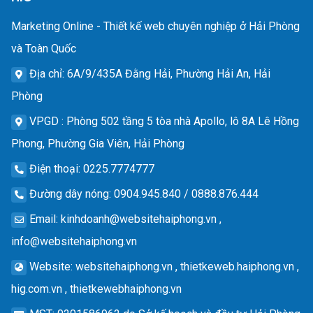
Marketing Online - Thiết kế web chuyên nghiệp ở Hải Phòng
và Toàn Quốc
Địa chỉ
: 6A/9/435A Đằng Hải, Phường Hải An, Hải
Phòng
VPGD
: Phòng 502 tầng 5 tòa nhà Apollo, lô 8A Lê Hồng
Phong, Phường Gia Viên, Hải Phòng
Điện thoại
: 0225.7774777
Đường dây nóng
: 0904.945.840 / 0888.876.444
Email
:
kinhdoanh@websitehaiphong.vn
,
info@websitehaiphong.vn
Website
: websitehaiphong.vn , thietkeweb.haiphong.vn ,
hig.com.vn , thietkewebhaiphong.vn