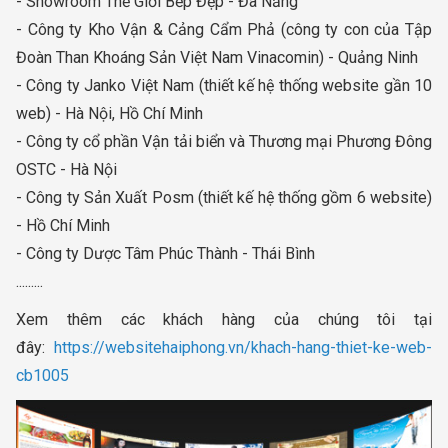
- Showroom Thế Giới Bếp Đẹp - Đà Nẵng
- Công ty Kho Vận & Cảng Cẩm Phả (công ty con của Tập
Đoàn Than Khoáng Sản Việt Nam Vinacomin) - Quảng Ninh
- Công ty Janko Việt Nam (thiết kế hệ thống website gần 10
web) - Hà Nội, Hồ Chí Minh
- Công ty cổ phần Vận tải biển và Thương mại Phương Đông
OSTC - Hà Nội
- Công ty Sản Xuất Posm (thiết kế hệ thống gồm 6 website)
- Hồ Chí Minh
- Công ty Dược Tâm Phúc Thành - Thái Bình
.........
Xem thêm các khách hàng của chúng tôi tại
đây:
https://websitehaiphong.vn/khach-hang-thiet-ke-web-
cb1005