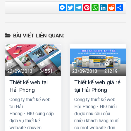
Messenger
Twitter
Telegram
Pinterest
WhatsApp
LinkedIn
Reddit
Sha
BÀI VIẾT LIÊN QUAN:
22/09/2013
34551
23/09/2013
21219
Thiết kế web tại
Thiết kế web giá rẻ
Hải Phòng
tại Hải Phòng
Công ty thiết kế web
Công ty thiết kế web
tại Hải
Hải Phòng - HIG hiểu
Phòng - HIG cung cấp
được nhu cầu của
dịch vụ thiết kế
nhiều khách hàng muốn
website chuyên
có một website đơn