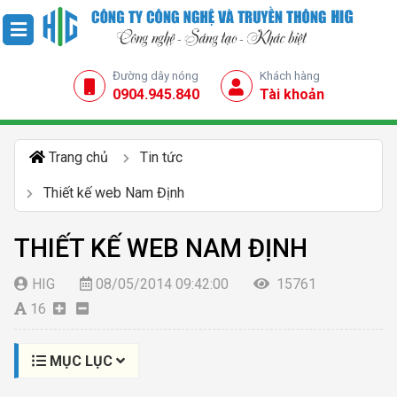
Đường dây nóng
Khách hàng
0904.945.840
Tài khoản
Trang chủ
Tin tức
Thiết kế web Nam Định
THIẾT KẾ WEB NAM ĐỊNH
HIG
08/05/2014 09:42:00
15761
16
MỤC LỤC