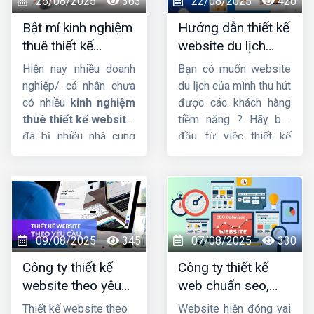
25/08/2025
363
22/08/2025
420
uy tín, cải thiện thứ
Bật mí kinh nghiệm
Hướng dẫn thiết kế
hạng tìm kiếm, từ đó
thuê thiết kế
website du lịch
mở rộng quy mô kinh
website chuẩn chỉ
đẹp và chuyên
doanh một cách bền
Hiện nay nhiều doanh
Bạn có muốn website
và uy tín
nghiệp
vững và hiệu quả.
nghiệp/ cá nhân chưa
du lịch của mình thu hút
có nhiều
kinh nghiệm
được các khách hàng
thuê thiết kế website
,
tiềm năng ? Hãy bắt
đã bị nhiều nhà cung
đầu từ việc thiết kế
cấp dịch vụ lừa đảo,
website du lịch chuyên
làm nửa vời, không
nghiệp và tối ưu nhất.
thống nhất ký kết rõ
Trong bài viết này,
ràng. Lý do thì rất nhiều
Công ty HIG
nhưng chủ yếu là người
xin
hướng dẫn thiết
đi thuê không có tiêu
kế website du lịch
09/08/2025
345
07/08/2025
330
chí rõ ràng để chọn bên
đẹp và chuyên nghiệp.
Công ty thiết kế
Công ty thiết kế
thiết kế website uy tín
website theo yêu
web chuẩn seo,
và chất lượng.
cầu uy tín, chuyên
chuyên nghiệp, giá
Thiết kế website theo
Website hiện đóng vai