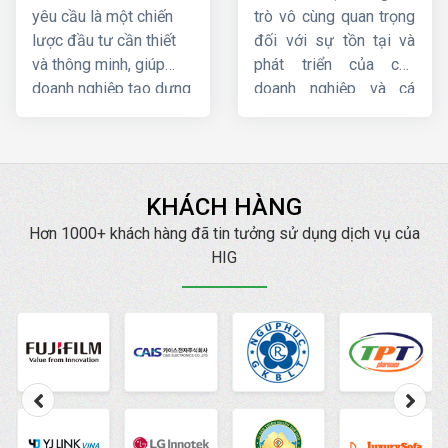
nghiệp
tốt
yêu cầu là một chiến
trò vô cùng quan trọng
lược đầu tư cần thiết
đối với sự tồn tại và
và thông minh, giúp
phát triển của các
doanh nghiệp tạo dựng
doanh nghiệp và cá
được độ nhận diện
nhân hoạt động kinh
thương hiệu, nâng cao
doanh, bán hàng về lâu
trải nghiệm người dùng
dài. Tuy nhiên, một
và tăng hiệu quả kinh
website chuẩn SEO lại
KHÁCH HÀNG
doanh thông qua
mang đến cho bạn
website của mình. Hiện
những lợi ích tuyệt vời
Hơn 1000+ khách hàng đã tin tưởng sử dụng dịch vụ của
nay,
HIG
là một trong
hơn nữa. Hiện nay,
HIG
HIG
những
công ty thiết
là một trong những
kế website theo yêu
công ty thiết kế web
cầu
uy tín nhất.
chuẩn SEO
, chuyên
nghiệp, uy tín hàng đầu.