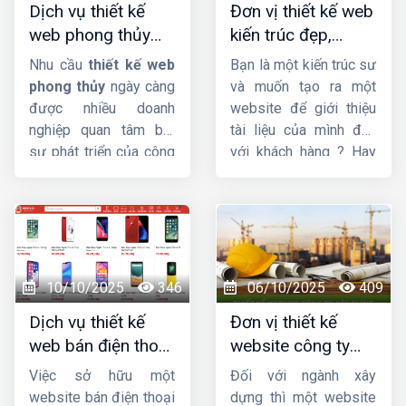
Dịch vụ thiết kế
Đơn vị thiết kế web
website spa, thẩm mỹ
mang sự hài lòng cho
web phong thủy
kiến trúc đẹp,
viện? Cùng
Công ty
quý khách về chất
đẹp, chuyên
chuyên nghiệp,
HIG
khám phá nhé.
lượng dịch vụ.
Nhu cầu
thiết kế web
Bạn là một kiến trúc sư
nghiệp, chuẩn SEO
chuẩn SEO
phong thủy
ngày càng
và muốn tạo ra một
được nhiều doanh
website để giới thiệu
nghiệp quan tâm bởi
tài liệu của mình đến
sự phát triển của công
với khách hàng ? Hay
nghệ và Internet. Trong
bạn đang tìm kiếm
bài này,
HIG
sẽ giúp
một công ty
thiết kế
bạn tìm hiểu
thiết kế
web kiến trúc
chuyên
website phong thủy
nghiệp, uy tín ? Vậy thì
là gì ? Tầm quan trọng
hãy theo dõi ngay bài
và yêu cầu của thiết kế
viết này của
Công ty
10/10/2025
346
06/10/2025
409
website theo phong
HIG
.
Dịch vụ thiết kế
Đơn vị thiết kế
thủy.
web bán điện thoại
website công ty
chuyên nghiệp giúp
xây dựng chuyên
Việc sở hữu một
Đối với ngành xây
tăng doanh số
nghiệp, chuẩn SEO
website bán điện thoại
dựng thì một website