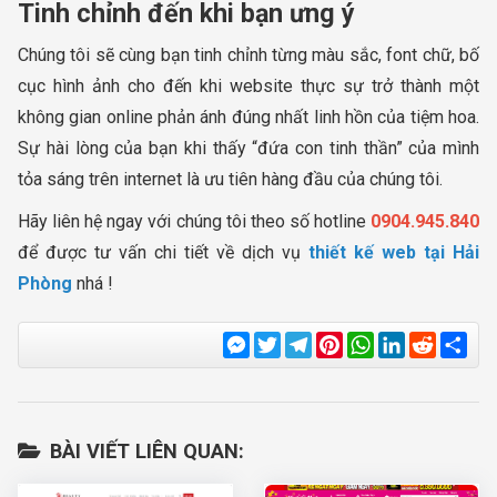
Tinh chỉnh đến khi bạn ưng ý
Chúng tôi sẽ cùng bạn tinh chỉnh từng màu sắc, font chữ, bố
cục hình ảnh cho đến khi website thực sự trở thành một
không gian online phản ánh đúng nhất linh hồn của tiệm hoa.
Sự hài lòng của bạn khi thấy “đứa con tinh thần” của mình
tỏa sáng trên internet là ưu tiên hàng đầu của chúng tôi.
Hãy liên hệ ngay với chúng tôi theo số hotline
0904.945.840
để được tư vấn chi tiết về dịch vụ
thiết kế web tại Hải
Phòng
nhá !
Messenger
Twitter
Telegram
Pinterest
WhatsApp
LinkedIn
Reddit
Sha
BÀI VIẾT LIÊN QUAN: