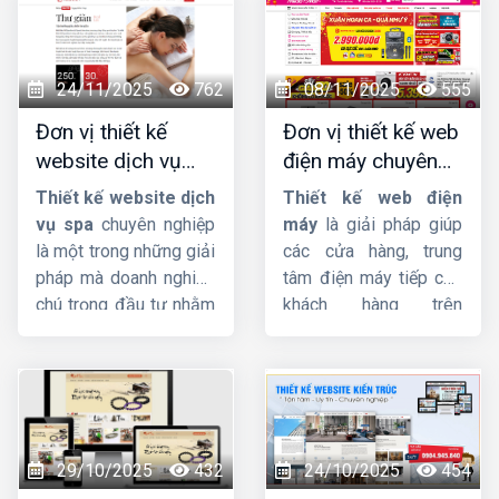
24/11/2025
762
08/11/2025
555
Đơn vị thiết kế
Đơn vị thiết kế web
website dịch vụ
điện máy chuyên
spa uy tín, chuyên
nghiệp, chuẩn SEO,
Thiết kế website dịch
Thiết kế web điện
nghiệp, chuẩn SEO
giá tốt
vụ spa
chuyên nghiệp
máy
là giải pháp giúp
là một trong những giải
các cửa hàng, trung
pháp mà doanh nghiệp
tâm điện máy tiếp cận
chú trọng đầu tư nhằm
khách hàng trên
quảng bá thương hiệu
internet và hỗ trợ công
hiệu quả, thu hút khách
việc một cách dễ dàng,
hàng tiềm năng và hỗ
nhanh chóng.
Công ty
trợ quản lý dịch vụ một
HIG
với kinh nghiệm
cách chuyên nghiệp,
hơn 10 năm trong lĩnh
tiện lợi. Tại sao chú
vực thiết kế website,
29/10/2025
432
24/10/2025
454
trọng đầu tư vào
chúng tôi đảm bảo