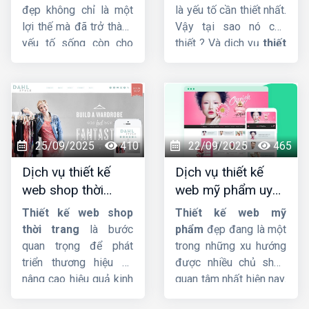
đẹp không chỉ là một
là yếu tố cần thiết nhất.
lợi thế mà đã trở thành
Vậy tại sao nó cần
yếu tố sống còn cho
thiết ? Và dịch vụ
thiết
các doanh nghiệp, từ
kế website công ty
cửa hàng nhỏ lẻ đến
xây dựng
giao diện
chuỗi bán lẻ lớn. Một
đẳng cấp, tích hợp sẵn
thiết kế web bán điện
Responsive, cấu trúc
thoại
chuyên nghiệp,
code chuẩn SEO hỗ trợ
ấn tượng và tối ưu hóa
lên Top Google nhanh
25/09/2025
410
22/09/2025
465
trải nghiệm người dùng
chóng quan trọng như
Dịch vụ thiết kế
Dịch vụ thiết kế
sẽ là cầu nối vững
thế nào đối với trang
web shop thời
web mỹ phẩm uy
chắc giữa thương hiệu
web ?
trang đẹp, ấn
tín, chuyên nghiệp,
của bạn và khách hàng
Thiết kế web shop
Thiết kế web mỹ
tượng, chuyên
chuẩn SEO
tiềm năng, giúp bạn
thời trang
là bước
phẩm
đẹp đang là một
bứt phá doanh số và
nghiệp
quan trọng để phát
trong những xu hướng
khẳng định vị thế trên
triển thương hiệu và
được nhiều chủ shop
thị trường.
nâng cao hiệu quả kinh
quan tâm nhất hiện nay.
doanh. Nếu bạn đang
Thiet ke web my