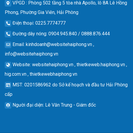
VPGD
: Phòng 502 tầng 5 tòa nhà Apollo, lô 8A Lê Hồng
Phong, Phường Gia Viên, Hải Phòng
Điện thoại
: 0225.7774777
Đường dây nóng
: 0904.945.840 / 0888.876.444
Email
:
kinhdoanh@websitehaiphong.vn
,
info@websitehaiphong.vn
Website
: websitehaiphong.vn , thietkeweb.haiphong.vn ,
hig.com.vn , thietkewebhaiphong.vn
MST
: 0201586962 do Sở kế hoạch và đầu tư Hải Phòng
cấp
Người đại diện
: Lê Văn Trung - Giám đốc