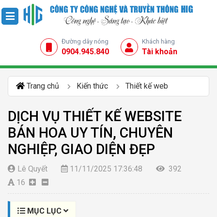
Đường dây nóng
Khách hàng
0904.945.840
Tài khoản
Trang chủ
Kiến thức
Thiết kế web
DỊCH VỤ THIẾT KẾ WEBSITE
BÁN HOA UY TÍN, CHUYÊN
NGHIỆP, GIAO DIỆN ĐẸP
Lê Quyết
11/11/2025 17:36:48
392
16
MỤC LỤC