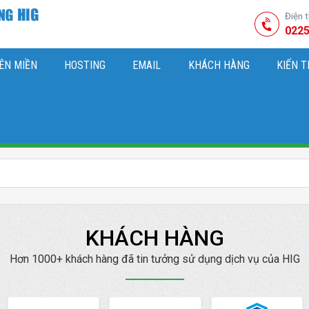
Điện 
0225
ÊN MIỀN
HOSTING
EMAIL
KHÁCH HÀNG
KIẾN 
HIỆU
M SÓC WEBSITE & SEO TỔNG THỂ
OK
KIẾN THỨC MARKETI
KHÁCH HÀNG
Hơn 1000+ khách hàng đã tin tưởng sử dụng dịch vụ của HIG