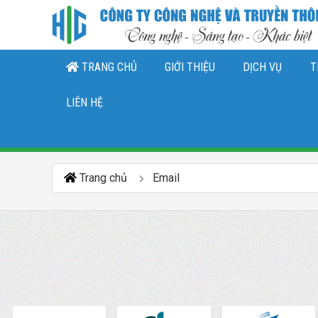
TRANG CHỦ
GIỚI THIỆU
DỊCH VỤ
T
THIẾT KẾ LOGO, NHẬN DIỆN THƯƠNG 
DỊCH VỤ QUẢN TRỊ CHĂ
DỊCH VỤ QUẢN TRỊ FANPAGE FACEBO
LIÊN HỆ
Trang chủ
Email