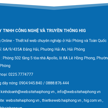
Y TNHH CÔNG NGHỆ VÀ TRUYỀN THÔNG HIG
 Online - Thiết kế web chuyên nghiệp ở Hải Phòng và Toàn Quốc
ỉ
: 6A/9/435A Đằng Hải, Phường Hải An, Hải Phòng
D
: Phòng 502 tầng 5 tòa nhà Apollo, lô 8A Lê Hồng Phong, Phườn
 Phòng
hoại
: 0225.7774777
 dây nóng
: 0904.945.840 / 0888.876.444
:
kinhdoanh@websitehaiphong.vn
,
info@websitehaiphong.vn
te
: websitehaiphong.vn , thietkeweb.haiphong.vn , hig.com.vn ,