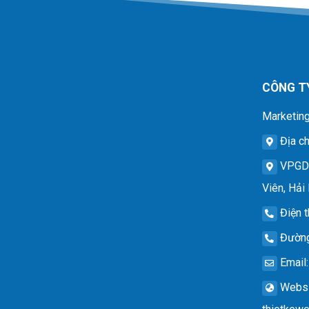
CÔNG T
Marketing
Địa ch
VPG
Viên, Hải
Điện t
Đường
Email
Websi