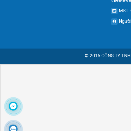
thietkew
MST
:
Người
© 2015
CÔNG TY TNH