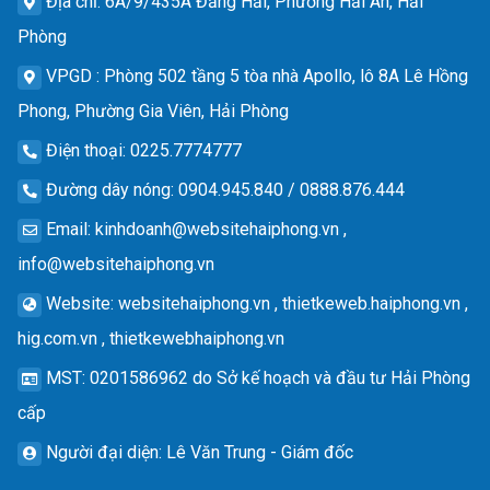
Địa chỉ
: 6A/9/435A Đằng Hải, Phường Hải An, Hải
Phòng
VPGD
: Phòng 502 tầng 5 tòa nhà Apollo, lô 8A Lê Hồng
Phong, Phường Gia Viên, Hải Phòng
Điện thoại
: 0225.7774777
Đường dây nóng
: 0904.945.840 / 0888.876.444
Email
:
kinhdoanh@websitehaiphong.vn
,
info@websitehaiphong.vn
Website
: websitehaiphong.vn , thietkeweb.haiphong.vn ,
hig.com.vn , thietkewebhaiphong.vn
MST
: 0201586962 do Sở kế hoạch và đầu tư Hải Phòng
cấp
Người đại diện
: Lê Văn Trung - Giám đốc