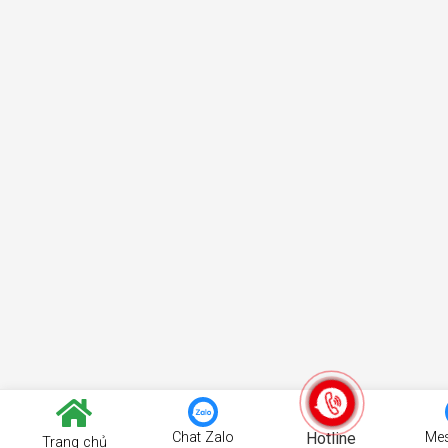
Chat Zalo
Hotline
Me
Trang chủ