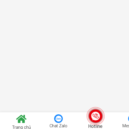
Chat Zalo
Hotline
Me
Trang chủ