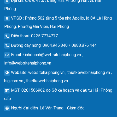
Địa chỉ
: 6A/9/435A Đằng Hải, Phường Hải An, Hải
Phòng
VPGD
: Phòng 502 tầng 5 tòa nhà Apollo, lô 8A Lê Hồng
Phong, Phường Gia Viên, Hải Phòng
Điện thoại
: 0225.7774777
Đường dây nóng
: 0904.945.840 / 0888.876.444
Email
:
kinhdoanh@websitehaiphong.vn
,
info@websitehaiphong.vn
Website
: websitehaiphong.vn , thietkeweb.haiphong.vn ,
hig.com.vn , thietkewebhaiphong.vn
MST
: 0201586962 do Sở kế hoạch và đầu tư Hải Phòng
cấp
Người đại diện
: Lê Văn Trung - Giám đốc