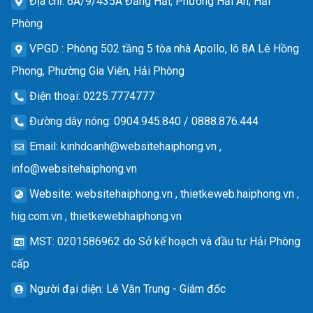
Địa chỉ
: 6A/9/435A Đằng Hải, Phường Hải An, Hải
Phòng
VPGD
: Phòng 502 tầng 5 tòa nhà Apollo, lô 8A Lê Hồng
Phong, Phường Gia Viên, Hải Phòng
Điện thoại
: 0225.7774777
Đường dây nóng
: 0904.945.840 / 0888.876.444
Email
:
kinhdoanh@websitehaiphong.vn
,
info@websitehaiphong.vn
Website
: websitehaiphong.vn , thietkeweb.haiphong.vn ,
hig.com.vn , thietkewebhaiphong.vn
MST
: 0201586962 do Sở kế hoạch và đầu tư Hải Phòng
cấp
Người đại diện
: Lê Văn Trung - Giám đốc