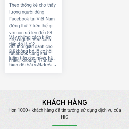
Facebook
Theo thống kê cho thấy
lượng người dùng
Facebook tại Việt Nam
đứng thứ 7 trên thế giới
với con số lên đến 58
Vậy những cách kiếm
triệu người. Bên cạnh
tiền đó là gì?
đó, thời gian dành cho
Để không bỏ lỡ cơ hội
facebook cũng khá
kiếm tiền cho mình, hãy
nhiều, khoảng 47% sử
theo dõi bài viết dưới
dụng facebook ít nhất 3
đây nhé!
tiếng/ngày. Vì vậy, việc
kiếm tiền từ Facebook
đang là xu hướng không
chỉ tại Việt Nam mà còn
KHÁCH HÀNG
trên toàn thế giới.
Hơn 1000+ khách hàng đã tin tưởng sử dụng dịch vụ của
HIG