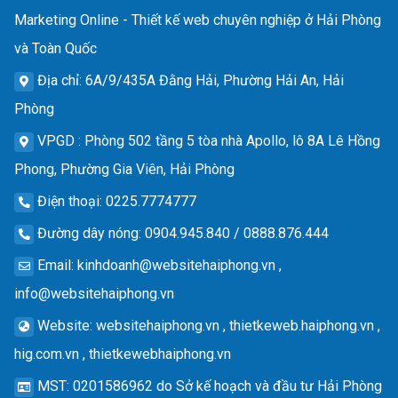
Marketing Online - Thiết kế web chuyên nghiệp ở Hải Phòng
và Toàn Quốc
Địa chỉ
: 6A/9/435A Đằng Hải, Phường Hải An, Hải
Phòng
VPGD
: Phòng 502 tầng 5 tòa nhà Apollo, lô 8A Lê Hồng
Phong, Phường Gia Viên, Hải Phòng
Điện thoại
: 0225.7774777
Đường dây nóng
: 0904.945.840 / 0888.876.444
Email
:
kinhdoanh@websitehaiphong.vn
,
info@websitehaiphong.vn
Website
: websitehaiphong.vn , thietkeweb.haiphong.vn ,
hig.com.vn , thietkewebhaiphong.vn
MST
: 0201586962 do Sở kế hoạch và đầu tư Hải Phòng