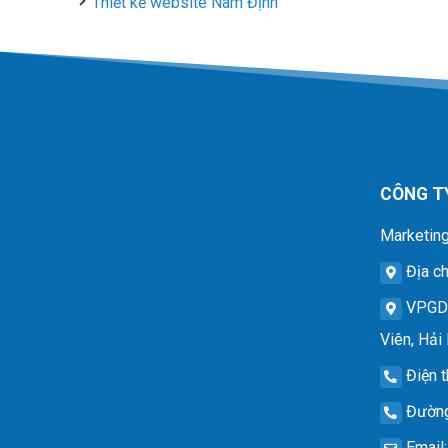
Thiết kế website Nam Định
CÔNG T
Marketing
Địa ch
VPG
Viên, Hải
Điện t
Đường
Email