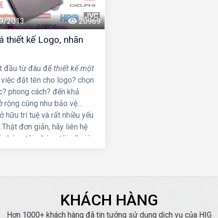
9/2013
20969
á thiết kế Logo, nhãn
t đầu từ đâu để
thiết kế một
ừ việc đặt tên cho logo? chọn
? phong cách? đến khả
 rộng cũng như bảo vệ
 hữu trí tuệ và rất nhiều yếu
..Thật đơn giản, hãy liên hệ
 chúng tôi, chúng tôi sẽ giúp
ch từng bước xây dựng để
được một logo chuyên
KHÁCH HÀNG
Hơn 1000+ khách hàng đã tin tưởng sử dụng dịch vụ của HIG