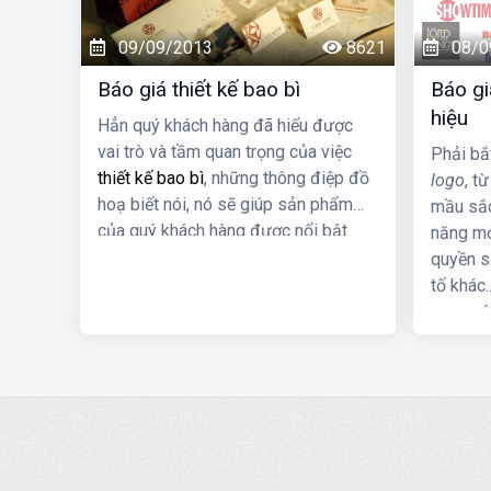
09/09/2013
8621
08/0
Báo giá thiết kế bao bì
Báo gi
hiệu
Hẳn quý khách hàng đã hiểu được
vai trò và tầm quan trọng của việc
Phải bắ
thiết kế bao bì
, những thông điệp đồ
logo
, t
hoạ biết nói, nó sẽ giúp sản phẩm
mầu sắc
của quý khách hàng được nổi bật
năng mở
giữa muôn vàn sản phẩm của đối
quyền sở
thủ, hiểu rất rõ điều này, chúng tôi
tố khác.
luôn hết mình để sáng tạo ra những
ngay với
mẫu bao bì phù hợp với từng nhóm
quý khá
người tiêu dùng, từng thương hiệu.
sở hữu 
nghiệp.