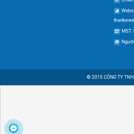
Websi
thietkew
MST
:
Người
© 2015
CÔNG TY TNH