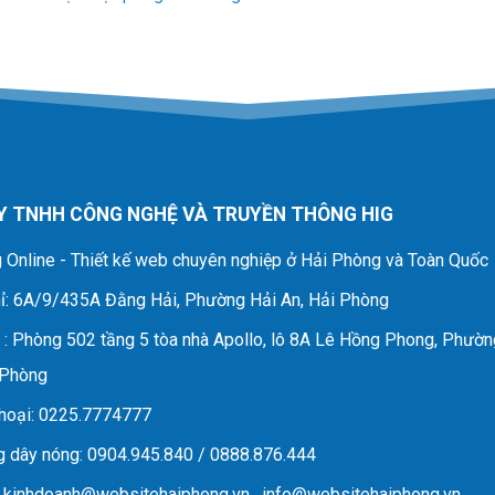
Y TNHH CÔNG NGHỆ VÀ TRUYỀN THÔNG HIG
 Online - Thiết kế web chuyên nghiệp ở Hải Phòng và Toàn Quốc
ỉ
: 6A/9/435A Đằng Hải, Phường Hải An, Hải Phòng
D
: Phòng 502 tầng 5 tòa nhà Apollo, lô 8A Lê Hồng Phong, Phườn
 Phòng
hoại
: 0225.7774777
 dây nóng
: 0904.945.840 / 0888.876.444
:
kinhdoanh@websitehaiphong.vn
,
info@websitehaiphong.vn