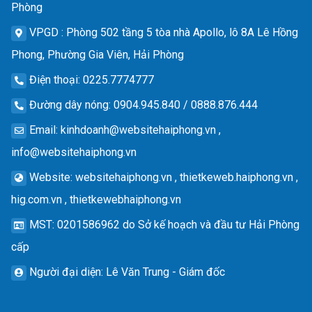
Phòng
VPGD
: Phòng 502 tầng 5 tòa nhà Apollo, lô 8A Lê Hồng
Phong, Phường Gia Viên, Hải Phòng
Điện thoại
: 0225.7774777
Đường dây nóng
: 0904.945.840 / 0888.876.444
Email
:
kinhdoanh@websitehaiphong.vn
,
info@websitehaiphong.vn
Website
: websitehaiphong.vn , thietkeweb.haiphong.vn ,
hig.com.vn , thietkewebhaiphong.vn
MST
: 0201586962 do Sở kế hoạch và đầu tư Hải Phòng
cấp
Người đại diện
: Lê Văn Trung - Giám đốc