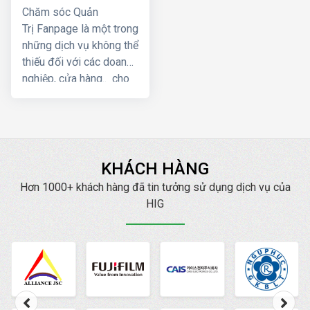
Chăm sóc Quản
Trị Fanpage là một trong
những dịch vụ không thể
thiếu đối với các doanh
nghiệp, cửa hàng.. cho
đến các cá nhân kinh
doanh nhỏ lẻ trong kỷ
nguyên cuộc cách mạng
công nghiệp 4.0 hiện
nay. Dịch vụ quản trị
KHÁCH HÀNG
Fanpage Facebook hiệu
Hơn 1000+ khách hàng đã tin tưởng sử dụng dịch vụ của
quả mang lại sự tăng
HIG
trưởng kinh doanh với
chi phí giá thành tiết
kiệm một cách đáng
kể. Công ty HIG chúng
tôi chuyên cung cấp cho
khách hàng giải pháp