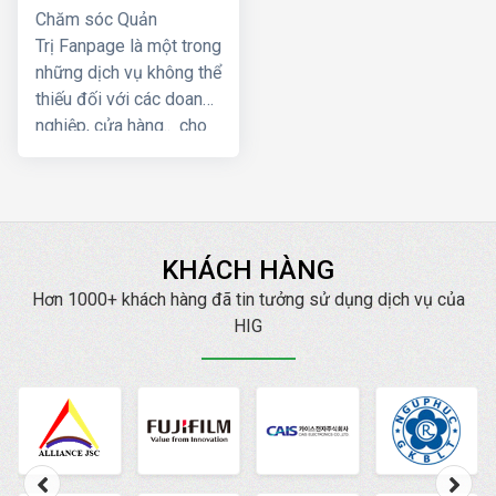
Chăm sóc Quản
Trị Fanpage là một trong
những dịch vụ không thể
thiếu đối với các doanh
nghiệp, cửa hàng.. cho
đến các cá nhân kinh
doanh nhỏ lẻ trong kỷ
nguyên cuộc cách mạng
công nghiệp 4.0 hiện
nay. Dịch vụ quản trị
KHÁCH HÀNG
Fanpage Facebook hiệu
Hơn 1000+ khách hàng đã tin tưởng sử dụng dịch vụ của
quả mang lại sự tăng
HIG
trưởng kinh doanh với
chi phí giá thành tiết
kiệm một cách đáng
kể. Công ty HIG chúng
tôi chuyên cung cấp cho
khách hàng giải pháp