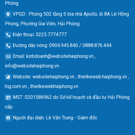
Phòng
VPGD
: Phòng 502 tầng 5 tòa nhà Apollo, lô 8A Lê Hồng
Phong, Phường Gia Viên, Hải Phòng
Điện thoại
: 0225.7774777
Đường dây nóng
: 0904.945.840 / 0888.876.444
Email
:
kinhdoanh@websitehaiphong.vn
,
info@websitehaiphong.vn
Website
: websitehaiphong.vn , thietkeweb.haiphong.vn ,
hig.com.vn , thietkewebhaiphong.vn
MST
: 0201586962 do Sở kế hoạch và đầu tư Hải Phòng
cấp
Người đại diện
: Lê Văn Trung - Giám đốc