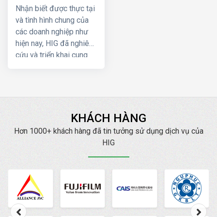
& SEO tổng thể
Nhận biết được thực tại
và tình hình chung của
các doanh nghiệp như
hiện nay, HIG đã nghiên
cứu và triển khai cung
cấp dịch vụ quản trị
chăm sóc website và
SEO tổng thể cho các
doanh nghiệp với chi phí
hợp lý nhưng giá trị
KHÁCH HÀNG
khách hàng nhận lại là
Hơn 1000+ khách hàng đã tin tưởng sử dụng dịch vụ của
hơn gấp nhiều lần so với
HIG
việc thuê một nhân
viên chăm sóc
website riêng. Trong
quá trình chăm sóc
quản trị website chúng
tôi kết hợp với việc phân