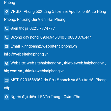
Phòng
VPGD
: Phòng 502 tầng 5 tòa nhà Apollo, lô 8A Lê Hồng
Phong, Phường Gia Viên, Hải Phòng
Điện thoại
: 0225.7774777
Đường dây nóng
: 0904.945.840 / 0888.876.444
Email
:
kinhdoanh@websitehaiphong.vn
,
info@websitehaiphong.vn
Website
: websitehaiphong.vn , thietkeweb.haiphong.vn ,
hig.com.vn , thietkewebhaiphong.vn
MST
: 0201586962 do Sở kế hoạch và đầu tư Hải Phòng
cấp
Người đại diện
: Lê Văn Trung - Giám đốc