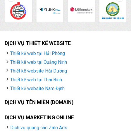
tích từ khóa và SEO từ
khóa để đưa các từ
khóa trong mảng kinh
doanh của khách hàng
lên Top kết quả tìm
kiếm Google giúp mang
lại khách hàng và hiệu
DỊCH VỤ THIẾT KẾ WEBSITE
quả kinh doanh thấy rõ.
Thiết kế web tại Hải Phòng
Thiết kế web tại Quảng Ninh
Thiết kế website Hải Dương
Thiết kế web tại Thái Bình
Thiết kế website Nam Định
DỊCH VỤ TÊN MIỀN (DOMAIN)
DỊCH VỤ MARKETING ONLINE
Dịch vụ quảng cáo Zalo Ads