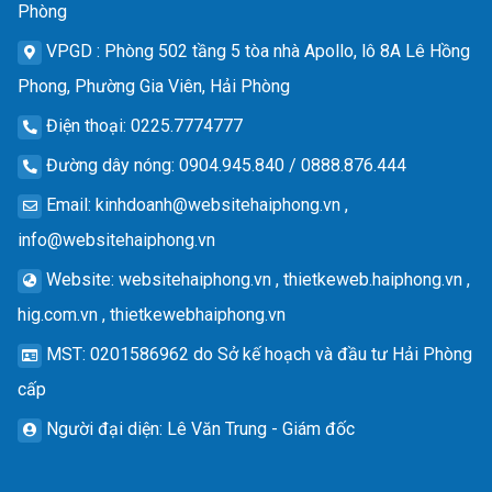
Phòng
VPGD
: Phòng 502 tầng 5 tòa nhà Apollo, lô 8A Lê Hồng
Phong, Phường Gia Viên, Hải Phòng
Điện thoại
: 0225.7774777
Đường dây nóng
: 0904.945.840 / 0888.876.444
Email
:
kinhdoanh@websitehaiphong.vn
,
info@websitehaiphong.vn
Website
: websitehaiphong.vn , thietkeweb.haiphong.vn ,
hig.com.vn , thietkewebhaiphong.vn
MST
: 0201586962 do Sở kế hoạch và đầu tư Hải Phòng
cấp
Người đại diện
: Lê Văn Trung - Giám đốc