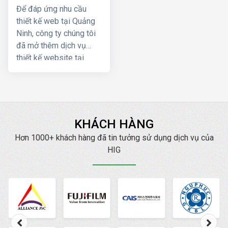
Để đáp ứng nhu cầu
thiết kế web tại Quảng
Ninh, công ty chúng tôi
đã mở thêm dịch vụ
thiết kế website tại
Quảng Ninh để đáp ứng
nhu cầu ngày càng cao
của khách hàng ở Quảng
Ninh. Với sự phát triển
của internet và công
KHÁCH HÀNG
nghệ hiện nay thì
Hơn 1000+ khách hàng đã tin tưởng sử dụng dịch vụ của
khoảng cách về địa lý
HIG
đã không còn là vấn đề
nữa, dù quý khách ở
Quảng Ninh công ty
chúng tôi cũng có thể
cung cấp dịch vụ thiết
kế web và hỗ trợ như