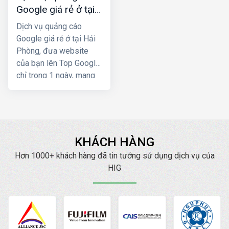
Google giá rẻ ở tại
Hải Phòng
Dịch vụ quảng cáo
Google giá rẻ ở tại Hải
Phòng, đưa website
của bạn lên Top Google
chỉ trong 1 ngày, mang
lại hiệu quả kinh doanh
nhanh chóng. Khách
hàng sẽ chủ động tìm
đến sản phẩm, dịch vụ
của bạn.
KHÁCH HÀNG
Hơn 1000+ khách hàng đã tin tưởng sử dụng dịch vụ của
HIG