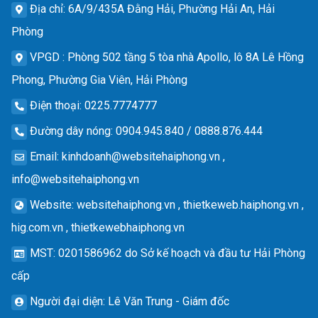
Địa chỉ
: 6A/9/435A Đằng Hải, Phường Hải An, Hải
Phòng
VPGD
: Phòng 502 tầng 5 tòa nhà Apollo, lô 8A Lê Hồng
Phong, Phường Gia Viên, Hải Phòng
Điện thoại
: 0225.7774777
Đường dây nóng
: 0904.945.840 / 0888.876.444
Email
:
kinhdoanh@websitehaiphong.vn
,
info@websitehaiphong.vn
Website
: websitehaiphong.vn , thietkeweb.haiphong.vn ,
hig.com.vn , thietkewebhaiphong.vn
MST
: 0201586962 do Sở kế hoạch và đầu tư Hải Phòng
cấp
Người đại diện
: Lê Văn Trung - Giám đốc