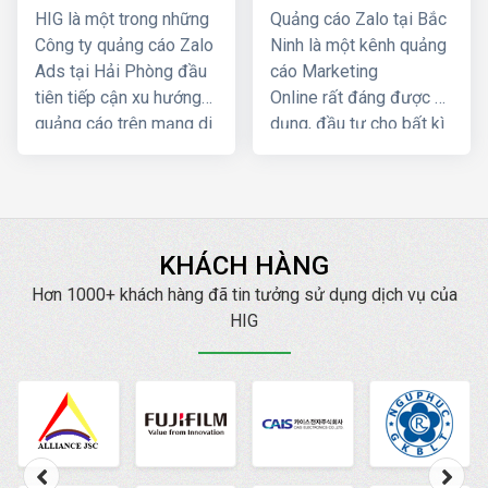
uy tín và giá rẻ nhất
giá rẻ, uy tín nhất
HIG là một trong những
Quảng cáo Zalo tại Bắc
Công ty quảng cáo Zalo
Ninh là một kênh quảng
Ads tại Hải Phòng đầu
cáo Marketing
tiên tiếp cận xu hướng
Online rất đáng được áp
quảng cáo trên mạng di
dụng, đầu tư cho bất kì
động. Chúng tôi đã và
doanh nghiệp, cửa
đang phục vụ rất
hàng nào kinh doanh các
nhiều doanh
sản phẩm/dịch vụ dành
nghiệp/shop tiếp cận và
cho giới trẻ. Bởi lẽ 100%
tương tác thành công
người sử dụng Zalo đều
KHÁCH HÀNG
với nhiều khách hàng
là người dùng thật và
Hơn 1000+ khách hàng đã tin tưởng sử dụng dịch vụ của
thông qua kênh Zalo
phần lớn trong độ tuổi
HIG
Marketing, mang lại hiệu
trẻ, với con số hơn 80
quả về doanh số cao
triệu người dùng thường
hơn, cũng như uy tín
xuyên thì một khi quảng
thương hiệu cho doanh
cáo của bạn xuất hiện
nghiệp/cửa hàng.
trên Zalo thì sẽ chắc
chắn tiếp cận đến