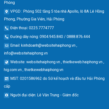
Phòng
VPGD
: Phòng 502 tầng 5 tòa nhà Apollo, lô 8A Lê Hồng
Phong, Phường Gia Viên, Hải Phòng
Điện thoại
: 0225.7774777
Đường dây nóng
: 0904.945.840 / 0888.876.444
Email
:
kinhdoanh@websitehaiphong.vn
,
info@websitehaiphong.vn
Website
: websitehaiphong.vn , thietkeweb.haiphong.vn ,
hig.com.vn , thietkewebhaiphong.vn
MST
: 0201586962 do Sở kế hoạch và đầu tư Hải Phòng
cấp
Người đại diện
: Lê Văn Trung - Giám đốc