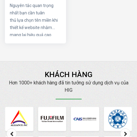
được tên miền tốt
Nguyên tắc quan trọng
cần áp dụng
nhất bạn cần tuân
nguyên tắc nào
thủ lựa chọn tên miền khi
thiết kế website nhằm
mang lại hiệu quả cao
nhất. Trong thiết kế
website để chọn được tên
miền tốt cần áp dụng
nguyên tắc nào. Hãy cùng
công ty thiết kế website ở
KHÁCH HÀNG
hải phòng tìm hiểu về vấn
Hơn 1000+ khách hàng đã tin tưởng sử dụng dịch vụ của
đề này nhé!!
HIG