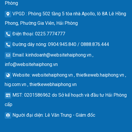
Phòng
VPGD
: Phòng 502 tầng 5 tòa nhà Apollo, lô 8A Lê Hồng
Phong, Phường Gia Viên, Hải Phòng
Điện thoại
: 0225.7774777
Đường dây nóng
: 0904.945.840 / 0888.876.444
Email
:
kinhdoanh@websitehaiphong.vn
,
info@websitehaiphong.vn
Website
: websitehaiphong.vn , thietkeweb.haiphong.vn ,
hig.com.vn , thietkewebhaiphong.vn
MST
: 0201586962 do Sở kế hoạch và đầu tư Hải Phòng
cấp
Người đại diện
: Lê Văn Trung - Giám đốc