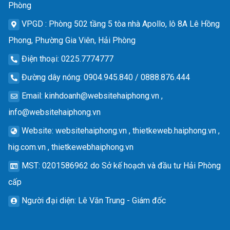
Phòng
VPGD
: Phòng 502 tầng 5 tòa nhà Apollo, lô 8A Lê Hồng
Phong, Phường Gia Viên, Hải Phòng
Điện thoại
: 0225.7774777
Đường dây nóng
: 0904.945.840 / 0888.876.444
Email
:
kinhdoanh@websitehaiphong.vn
,
info@websitehaiphong.vn
Website
: websitehaiphong.vn , thietkeweb.haiphong.vn ,
hig.com.vn , thietkewebhaiphong.vn
MST
: 0201586962 do Sở kế hoạch và đầu tư Hải Phòng
cấp
Người đại diện
: Lê Văn Trung - Giám đốc