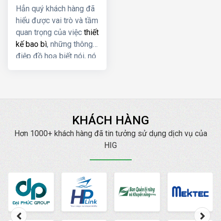
Hẳn quý khách hàng đã
hiểu được vai trò và tầm
quan trọng của việc
thiết
kế bao bì
, những thông
điệp đồ hoạ biết nói, nó
sẽ giúp sản phẩm của
quý khách hàng được
nổi bật giữa muôn vàn
sản phẩm của đối thủ,
hiểu rất rõ điều này,
KHÁCH HÀNG
chúng tôi luôn hết mình
Hơn 1000+ khách hàng đã tin tưởng sử dụng dịch vụ của
để sáng tạo ra những
HIG
mẫu bao bì phù hợp với
từng nhóm người tiêu
dùng, từng thương hiệu.