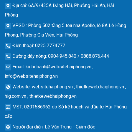
Địa chỉ
: 6A/9/435A Đằng Hải, Phường Hải An, Hải
Phòng
VPGD
: Phòng 502 tầng 5 tòa nhà Apollo, lô 8A Lê Hồng
Phong, Phường Gia Viên, Hải Phòng
Điện thoại
: 0225.7774777
Đường dây nóng
: 0904.945.840 / 0888.876.444
Email
:
kinhdoanh@websitehaiphong.vn
,
info@websitehaiphong.vn
Website
: websitehaiphong.vn , thietkeweb.haiphong.vn ,
hig.com.vn , thietkewebhaiphong.vn
MST
: 0201586962 do Sở kế hoạch và đầu tư Hải Phòng
cấp
Người đại diện
: Lê Văn Trung - Giám đốc