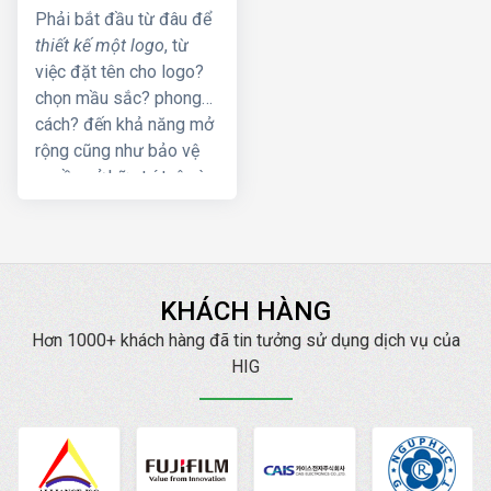
Phải bắt đầu từ đâu để
thiết kế một logo
, từ
việc đặt tên cho logo?
chọn mầu sắc? phong
cách? đến khả năng mở
rộng cũng như bảo vệ
quyền sở hữu trí tuệ và
rất nhiều yếu tố
khác...Thật đơn giản, hãy
liên hệ ngay với chúng
tôi, chúng tôi sẽ giúp
KHÁCH HÀNG
quý khách từng bước
xây dựng để sở hữu
Hơn 1000+ khách hàng đã tin tưởng sử dụng dịch vụ của
được một logo chuyên
HIG
nghiệp.