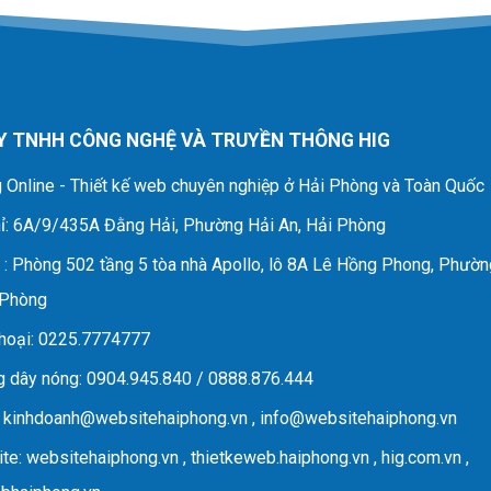
Y TNHH CÔNG NGHỆ VÀ TRUYỀN THÔNG HIG
 Online - Thiết kế web chuyên nghiệp ở Hải Phòng và Toàn Quốc
ỉ
: 6A/9/435A Đằng Hải, Phường Hải An, Hải Phòng
D
: Phòng 502 tầng 5 tòa nhà Apollo, lô 8A Lê Hồng Phong, Phườn
 Phòng
hoại
: 0225.7774777
 dây nóng
: 0904.945.840 / 0888.876.444
:
kinhdoanh@websitehaiphong.vn
,
info@websitehaiphong.vn
te
: websitehaiphong.vn , thietkeweb.haiphong.vn , hig.com.vn ,