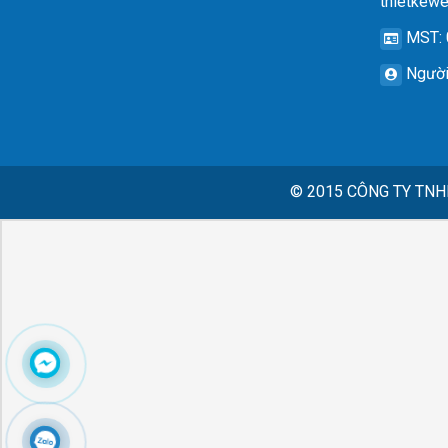
thietkew
MST
:
Người
© 2015
CÔNG TY TNH