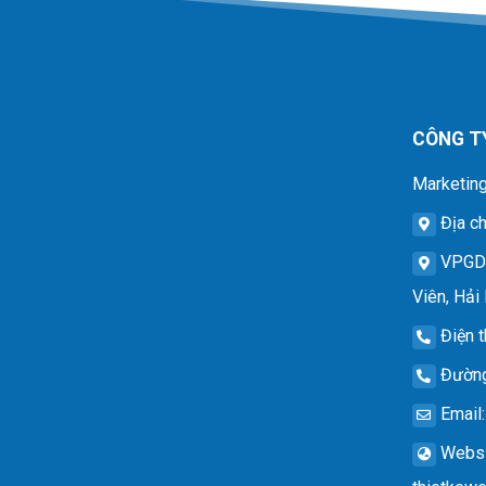
CÔNG T
Marketing
Địa ch
VPG
Viên, Hải
Điện t
Đường
Email
Websi