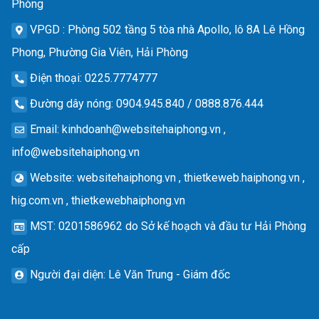
Phòng
VPGD
: Phòng 502 tầng 5 tòa nhà Apollo, lô 8A Lê Hồng
Phong, Phường Gia Viên, Hải Phòng
Điện thoại
: 0225.7774777
Đường dây nóng
: 0904.945.840 / 0888.876.444
Email
:
kinhdoanh@websitehaiphong.vn
,
info@websitehaiphong.vn
Website
: websitehaiphong.vn , thietkeweb.haiphong.vn ,
hig.com.vn , thietkewebhaiphong.vn
MST
: 0201586962 do Sở kế hoạch và đầu tư Hải Phòng
cấp
Người đại diện
: Lê Văn Trung - Giám đốc