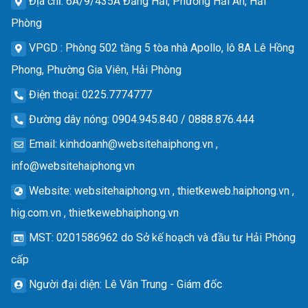
Địa chỉ
: 6A/9/435A Đằng Hải, Phường Hải An, Hải
Phòng
VPGD
: Phòng 502 tầng 5 tòa nhà Apollo, lô 8A Lê Hồng
Phong, Phường Gia Viên, Hải Phòng
Điện thoại
: 0225.7774777
Đường dây nóng
: 0904.945.840 / 0888.876.444
Email
:
kinhdoanh@websitehaiphong.vn
,
info@websitehaiphong.vn
Website
: websitehaiphong.vn , thietkeweb.haiphong.vn ,
hig.com.vn , thietkewebhaiphong.vn
MST
: 0201586962 do Sở kế hoạch và đầu tư Hải Phòng
cấp
Người đại diện
: Lê Văn Trung - Giám đốc