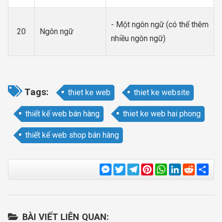
- Một ngôn ngữ (có thể thêm
20
Ngôn ngữ
nhiều ngôn ngữ)
Tags:
thiet ke web
thiet ke website
thiết kế web bán hàng
thiet ke web hai phong
thiết kế web shop bán hàng
Messenger
Twitter
Telegram
Pinterest
WhatsApp
LinkedIn
Reddit
Sha
BÀI VIẾT LIÊN QUAN: