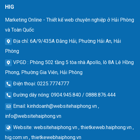
HIG
Marketing Online - Thiết kế web chuyên nghiệp ở Hải Phòng
và Toàn Quốc
Địa chỉ
: 6A/9/435A Đằng Hải, Phường Hải An, Hải
Phòng
VPGD
: Phòng 502 tầng 5 tòa nhà Apollo, lô 8A Lê Hồng
Phong, Phường Gia Viên, Hải Phòng
Điện thoại
: 0225.7774777
Đường dây nóng
: 0904.945.840 / 0888.876.444
Email
:
kinhdoanh@websitehaiphong.vn
,
info@websitehaiphong.vn
Website
: websitehaiphong.vn , thietkeweb.haiphong.vn ,
hig.com.vn , thietkewebhaiphong.vn