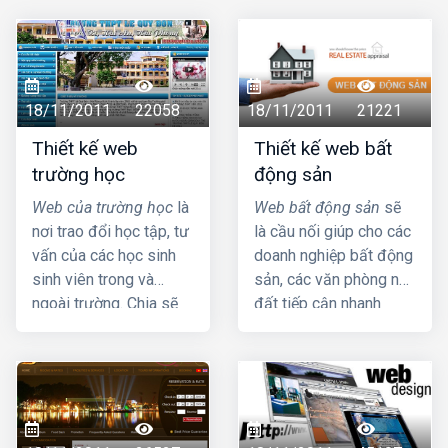
18/11/2011
22058
18/11/2011
21221
Thiết kế web
Thiết kế web bất
trường học
động sản
Web của trường học
là
Web bất động sản
sẽ
nơi trao đổi học tập, tư
là cầu nối giúp cho các
vấn của các học sinh
doanh nghiệp bất động
sinh viên trong và
sản, các văn phòng nhà
ngoài trường. Chia sẽ
đất tiếp cận nhanh
văn bản, giáo trình
chóng với thông tin và
giảng dạy, kho tư liệu
khách hàng....
download cho học
sinh, sinh viên. dạng
thư viện nhỏ Giới thiệu
các khoa tổ bộ môn,