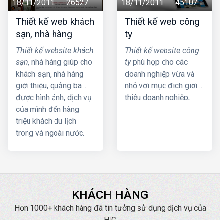
18/11/2011
26527
18/11/2011
45107
hình ảnh giáo diên,
Thiết kế web khách
Thiết kế web công
chính sách học tập...
sạn, nhà hàng
ty
Thiết kế website khách
Thiết kế website công
sạn
, nhà hàng giúp cho
ty
phù hợp cho các
khách sạn, nhà hàng
doanh nghiệp vừa và
giới thiệu, quảng bá
nhỏ với mục đích giới
được hình ảnh, dịch vụ
thiệu doanh nghiệp,
của mình đến hàng
dịch vụ lên internet.
triệu khách du lịch
trong và ngoài nước.
- Gói thiết kế web này
Dù ở bất cứ đâu chỉ
được thiết kế chủ yếu
cần có internet là
dùng hiển thị thông tin
khách du lịch có thể tìm
về dịch vụ, giới thiệu
hiểu thông tin về khách
của doanh nghiệp theo
sạn, nhà hàng và đặt
dạng e-catalog.
KHÁCH HÀNG
phòng, đặt chỗ trước
Hơn 1000+ khách hàng đã tin tưởng sử dụng dịch vụ của
khi đến.
HIG