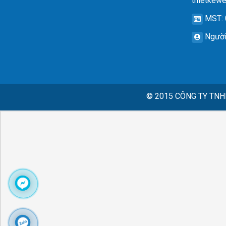
thietkew
MST
:
Người
© 2015
CÔNG TY TNH