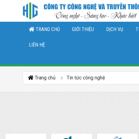
TRANG CHỦ
GIỚI THIỆU
DỊCH VỤ
T
THIẾT KẾ LOGO, NHẬN DIỆN THƯƠNG 
DỊCH VỤ QUẢN TRỊ CHĂ
DỊCH VỤ QUẢN TRỊ FANPAGE FACEBO
LIÊN HỆ
Trang chủ
Tin tức công nghệ