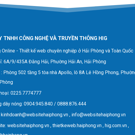
Y TNHH CÔNG NGHỆ VÀ TRUYỀN THÔNG HIG
 Online - Thiết kế web chuyên nghiệp ở Hải Phòng và Toàn Quốc
ỉ
: 6A/9/435A Đằng Hải, Phường Hải An, Hải Phòng
D
: Phòng 502 tầng 5 tòa nhà Apollo, lô 8A Lê Hồng Phong, Phườn
 Phòng
hoại
: 0225.7774777
 dây nóng
: 0904.945.840 / 0888.876.444
:
kinhdoanh@websitehaiphong.vn
,
info@websitehaiphong.vn
te
: websitehaiphong.vn , thietkeweb.haiphong.vn , hig.com.vn ,