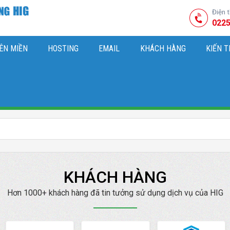
Điện 
0225
ÊN MIỀN
HOSTING
EMAIL
KHÁCH HÀNG
KIẾN 
HIỆU
M SÓC WEBSITE & SEO TỔNG THỂ
OK
KIẾN THỨC MARKETI
KHÁCH HÀNG
Hơn 1000+ khách hàng đã tin tưởng sử dụng dịch vụ của HIG