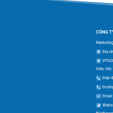
CÔNG T
Marketing
Địa ch
VPG
Viên, Hải
Điện t
Đường
Email
Websi