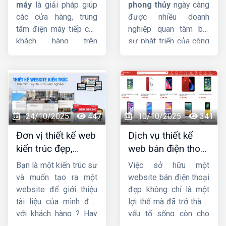
giá tốt
nghiệp, chuẩn SEO
máy
là giải pháp giúp
phong thủy
ngày càng
các cửa hàng, trung
được nhiều doanh
tâm điện máy tiếp cận
nghiệp quan tâm bởi
khách hàng trên
sự phát triển của công
internet và hỗ trợ công
nghệ và Internet. Trong
việc một cách dễ dàng,
bài này,
HIG
sẽ giúp
nhanh chóng.
Công ty
bạn tìm hiểu
thiết kế
HIG
với kinh nghiệm
website phong thủy
hơn 10 năm trong lĩnh
là gì ? Tầm quan trọng
vực thiết kế website,
và yêu cầu của thiết kế
24/10/2025
447
10/10/2025
341
chúng tôi đảm bảo
website theo phong
Đơn vị thiết kế web
Dịch vụ thiết kế
mang sự hài lòng cho
thủy.
kiến trúc đẹp,
web bán điện thoại
quý khách về chất
chuyên nghiệp,
chuyên nghiệp giúp
lượng dịch vụ.
Bạn là một kiến trúc sư
Việc sở hữu một
chuẩn SEO
tăng doanh số
và muốn tạo ra một
website bán điện thoại
website để giới thiệu
đẹp không chỉ là một
tài liệu của mình đến
lợi thế mà đã trở thành
với khách hàng ? Hay
yếu tố sống còn cho
bạn đang tìm kiếm
các doanh nghiệp, từ