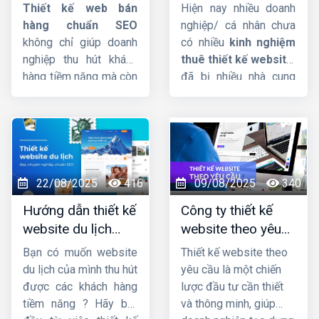
chuẩn SEO, uy tín,
website chuẩn chỉ
nghiệp, hãy theo dõi
Thiết kế web bán
Hiện nay nhiều doanh
chuyên nghiệp
và uy tín
ngay bài viết sau đây
hàng chuẩn SEO
nghiệp/ cá nhân chưa
của
Công ty HIG
.
không chỉ giúp doanh
có nhiều
kinh nghiệm
nghiệp thu hút khách
thuê thiết kế website
,
hàng tiềm năng mà còn
đã bị nhiều nhà cung
tăng tỷ lệ chuyển đổi,
cấp dịch vụ lừa đảo,
tối ưu hóa trải nghiệm
làm nửa vời, không
người dùng trên mọi
thống nhất ký kết rõ
thiết bị. Một website
ràng. Lý do thì rất nhiều
chuẩn SEO sẽ giúp
nhưng chủ yếu là người
thương hiệu nâng cao
đi thuê không có tiêu
22/08/2025
416
09/08/2025
340
uy tín, cải thiện thứ
chí rõ ràng để chọn bên
Hướng dẫn thiết kế
Công ty thiết kế
hạng tìm kiếm, từ đó
thiết kế website uy tín
website du lịch
website theo yêu
mở rộng quy mô kinh
và chất lượng.
đẹp và chuyên
cầu uy tín, chuyên
doanh một cách bền
Bạn có muốn website
Thiết kế website theo
nghiệp
nghiệp
vững và hiệu quả.
du lịch của mình thu hút
yêu cầu là một chiến
được các khách hàng
lược đầu tư cần thiết
tiềm năng ? Hãy bắt
và thông minh, giúp