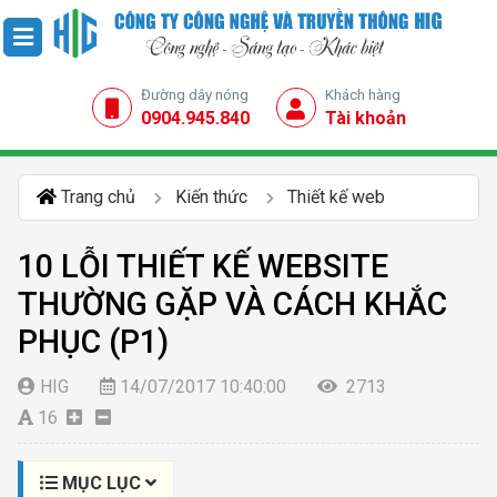
Đường dây nóng
Khách hàng
0904.945.840
Tài khoản
Trang chủ
Kiến thức
Thiết kế web
10 LỖI THIẾT KẾ WEBSITE
THƯỜNG GẶP VÀ CÁCH KHẮC
PHỤC (P1)
HIG
14/07/2017 10:40:00
2713
16
MỤC LỤC