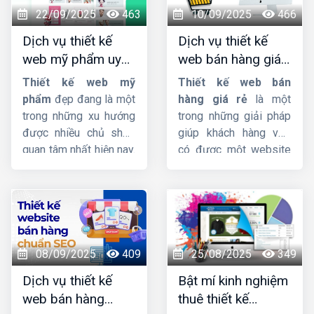
lên Top Google nhanh
giao diện đẹp, đảm
22/09/2025
463
10/09/2025
466
chóng quan trọng như
bảo chất lượng với giá
Dịch vụ thiết kế
Dịch vụ thiết kế
thế nào đối với trang
rẻ. Hãy liên hệ với đội
web mỹ phẩm uy
web bán hàng giá
web ?
ngũ nhân viên tư vấn
tín, chuyên nghiệp,
rẻ, đẹp, chuyên
của
HIG
chúng tôi.
Thiết kế web mỹ
Thiết kế web bán
chuẩn SEO
nghiệp
phẩm
đẹp đang là một
hàng giá rẻ
là một
trong những xu hướng
trong những giải pháp
được nhiều chủ shop
giúp khách hàng vừa
quan tâm nhất hiện nay.
có được một website
Thiet ke web my
bán hàng chuyên
pham
sẽ giúp chủ
nghiệp mà giá cả phải
shop mở rộng tệp
chăng mà còn có thể
khách hàng đồng thời
giúp quý khách tự tối
mang lại nguồn doanh
ưu từ khóa lên trang
thu cực khủng. Nếu bạn
nhất kết quả tìm kiếm.
08/09/2025
409
25/08/2025
349
cũng đang muốn sở
Dịch vụ thiết kế
Bật mí kinh nghiệm
hữu một website bán
web bán hàng
thuê thiết kế
mỹ phẩm chuyên