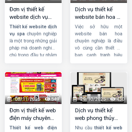
Đơn vị thiết kế
Dịch vụ thiết kế
website dịch vụ
website bán hoa uy
spa uy tín, chuyên
tín, chuyên nghiệp,
Thiết kế website dịch
Việc sở hữu một
nghiệp, chuẩn SEO
giao diện đẹp
vụ spa
chuyên nghiệp
website bán hoa
là một trong những giải
chuyên nghiệp là điều
pháp mà doanh nghiệp
vô cùng cần thiết để
chú trọng đầu tư nhằm
bạn cạnh tranh hiệu
quảng bá thương hiệu
quả trên thị trường
hiệu quả, thu hút khách
online. Không chỉ giúp
hàng tiềm năng và hỗ
bạn tiếp cận khách
trợ quản lý dịch vụ một
hàng tiềm năng một
cách chuyên nghiệp,
cách dễ dàng, website
tiện lợi. Tại sao chú
còn là công cụ đắc lực
08/11/2025
549
29/10/2025
430
trọng đầu tư vào
để xây dựng thương
Đơn vị thiết kế web
Dịch vụ thiết kế
website spa, thẩm mỹ
hiệu và tăng doanh thu
điện máy chuyên
web phong thủy
viện? Cùng
Công ty
cho cửa hàng hoa của
nghiệp, chuẩn SEO,
đẹp, chuyên
HIG
khám phá nhé.
bạn.
Thiết kế web điện
Nhu cầu
thiết kế web