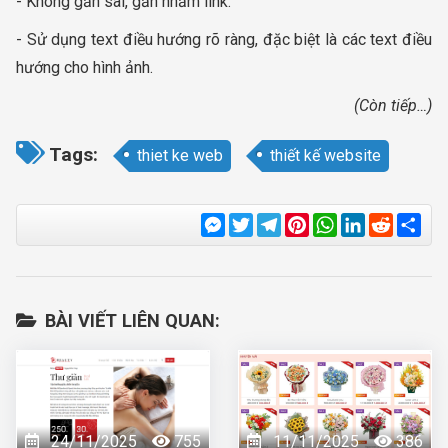
- Không gắn sai, gắn nhầm link.
- Sử dụng text điều hướng rõ ràng, đặc biệt là các text điều
hướng cho hình ảnh.
(Còn tiếp…)
Tags:
thiet ke web
thiết kế website
Messenger
Twitter
Telegram
Pinterest
WhatsApp
LinkedIn
Reddit
Sha
BÀI VIẾT LIÊN QUAN:
24/11/2025
755
11/11/2025
386