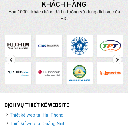
KHÁCH HÀNG
mang đến cho bạn
những lợi ích tuyệt vời
Hơn 1000+ khách hàng đã tin tưởng sử dụng dịch vụ của
hơn nữa. Hiện nay,
HIG
HIG
là một trong những
công ty thiết kế web
chuẩn SEO
, chuyên
nghiệp, uy tín hàng đầu.
DỊCH VỤ THIẾT KẾ WEBSITE
Thiết kế web tại Hải Phòng
Thiết kế web tại Quảng Ninh