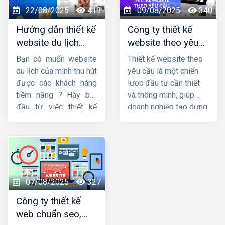
thương hiệu nâng cao
đi thuê không có tiêu
22/08/2025
419
09/08/2025
340
uy tín, cải thiện thứ
chí rõ ràng để chọn bên
Hướng dẫn thiết kế
Công ty thiết kế
hạng tìm kiếm, từ đó
thiết kế website uy tín
website du lịch
website theo yêu
mở rộng quy mô kinh
và chất lượng.
đẹp và chuyên
cầu uy tín, chuyên
doanh một cách bền
Bạn có muốn website
Thiết kế website theo
nghiệp
nghiệp
vững và hiệu quả.
du lịch của mình thu hút
yêu cầu là một chiến
được các khách hàng
lược đầu tư cần thiết
tiềm năng ? Hãy bắt
và thông minh, giúp
đầu từ việc thiết kế
doanh nghiệp tạo dựng
website du lịch chuyên
được độ nhận diện
nghiệp và tối ưu nhất.
thương hiệu, nâng cao
Trong bài viết này,
trải nghiệm người dùng
Công ty HIG
và tăng hiệu quả kinh
xin
hướng dẫn thiết
doanh thông qua
kế website du lịch
website của mình. Hiện
07/08/2025
327
đẹp và chuyên nghiệp.
nay,
HIG
là một trong
Công ty thiết kế
những
công ty thiết
web chuẩn seo,
kế website theo yêu