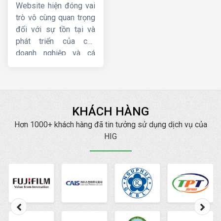
chuyên nghiệp, giá
cầu
uy tín nhất.
Website hiện đóng vai
tốt
trò vô cùng quan trọng
đối với sự tồn tại và
phát triển của các
doanh nghiệp và cá
nhân hoạt động kinh
doanh, bán hàng về lâu
dài. Tuy nhiên, một
website chuẩn SEO lại
KHÁCH HÀNG
mang đến cho bạn
những lợi ích tuyệt vời
Hơn 1000+ khách hàng đã tin tưởng sử dụng dịch vụ của
hơn nữa. Hiện nay,
HIG
HIG
là một trong những
công ty thiết kế web
chuẩn SEO
, chuyên
nghiệp, uy tín hàng đầu.