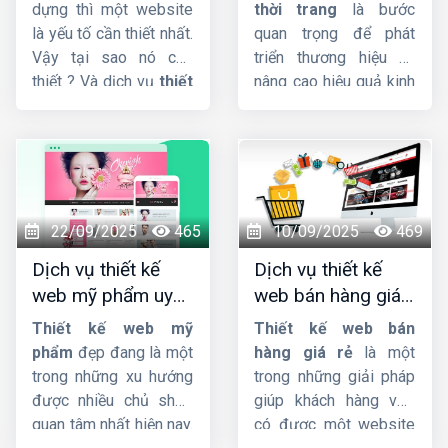
nghiệp, chuẩn SEO
tượng, chuyên
tiềm năng, giúp bạn
dựng thì một website
thời trang
là bước
bứt phá doanh số và
nghiệp
là yếu tố cần thiết nhất.
quan trọng để phát
khẳng định vị thế trên
Vậy tại sao nó cần
triển thương hiệu và
thị trường.
thiết ? Và dịch vụ
thiết
nâng cao hiệu quả kinh
kế website công ty
doanh. Nếu bạn đang
xây dựng
giao diện
cần tìm công ty cung
đẳng cấp, tích hợp sẵn
cấp dịch vụ
thiet ke
Responsive, cấu trúc
web shop thoi trang
code chuẩn SEO hỗ trợ
uy tín, chuyên nghiệp,
lên Top Google nhanh
giao diện đẹp, đảm
22/09/2025
465
10/09/2025
469
chóng quan trọng như
bảo chất lượng với giá
Dịch vụ thiết kế
Dịch vụ thiết kế
thế nào đối với trang
rẻ. Hãy liên hệ với đội
web mỹ phẩm uy
web bán hàng giá
web ?
ngũ nhân viên tư vấn
tín, chuyên nghiệp,
rẻ, đẹp, chuyên
của
HIG
chúng tôi.
Thiết kế web mỹ
Thiết kế web bán
chuẩn SEO
nghiệp
phẩm
đẹp đang là một
hàng giá rẻ
là một
trong những xu hướng
trong những giải pháp
được nhiều chủ shop
giúp khách hàng vừa
quan tâm nhất hiện nay.
có được một website