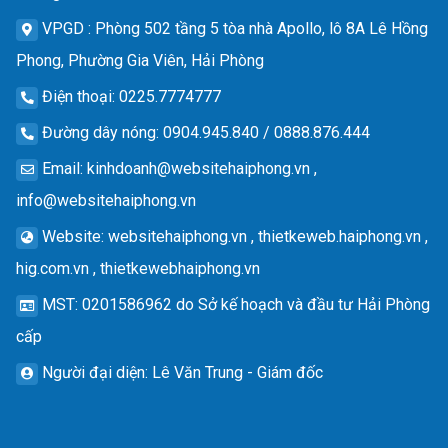
VPGD
: Phòng 502 tầng 5 tòa nhà Apollo, lô 8A Lê Hồng
Phong, Phường Gia Viên, Hải Phòng
Điện thoại
: 0225.7774777
Đường dây nóng
: 0904.945.840 / 0888.876.444
Email
:
kinhdoanh@websitehaiphong.vn
,
info@websitehaiphong.vn
Website
: websitehaiphong.vn , thietkeweb.haiphong.vn ,
hig.com.vn , thietkewebhaiphong.vn
MST
: 0201586962 do Sở kế hoạch và đầu tư Hải Phòng
cấp
Người đại diện
: Lê Văn Trung - Giám đốc