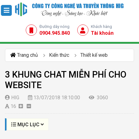
Đường dây nóng
Khách hàng
0904.945.840
Tài khoản
Trang chủ
Kiến thức
Thiết kế web
3 KHUNG CHAT MIỄN PHÍ CHO
WEBSITE
HIG
13/07/2018 18:10:00
3060
16
MỤC LỤC