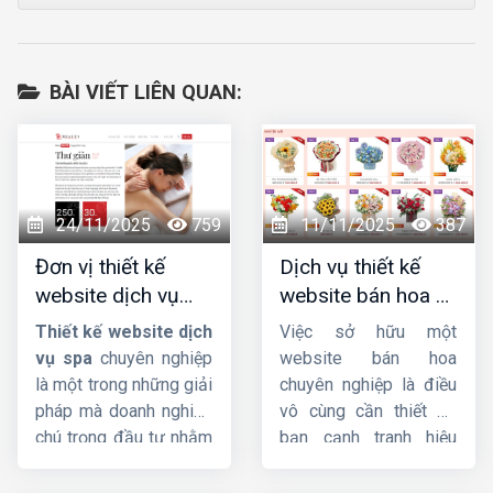
BÀI VIẾT LIÊN QUAN:
24/11/2025
759
11/11/2025
387
Đơn vị thiết kế
Dịch vụ thiết kế
website dịch vụ
website bán hoa uy
spa uy tín, chuyên
tín, chuyên nghiệp,
Thiết kế website dịch
Việc sở hữu một
nghiệp, chuẩn SEO
giao diện đẹp
vụ spa
chuyên nghiệp
website bán hoa
là một trong những giải
chuyên nghiệp là điều
pháp mà doanh nghiệp
vô cùng cần thiết để
chú trọng đầu tư nhằm
bạn cạnh tranh hiệu
quảng bá thương hiệu
quả trên thị trường
hiệu quả, thu hút khách
online. Không chỉ giúp