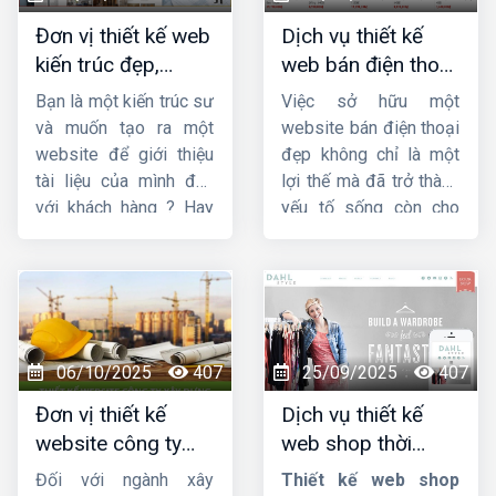
chúng tôi đảm bảo
website theo phong
Đơn vị thiết kế web
Dịch vụ thiết kế
mang sự hài lòng cho
thủy.
kiến trúc đẹp,
web bán điện thoại
quý khách về chất
chuyên nghiệp,
chuyên nghiệp giúp
lượng dịch vụ.
Bạn là một kiến trúc sư
Việc sở hữu một
chuẩn SEO
tăng doanh số
và muốn tạo ra một
website bán điện thoại
website để giới thiệu
đẹp không chỉ là một
tài liệu của mình đến
lợi thế mà đã trở thành
với khách hàng ? Hay
yếu tố sống còn cho
bạn đang tìm kiếm
các doanh nghiệp, từ
một công ty
thiết kế
cửa hàng nhỏ lẻ đến
web kiến trúc
chuyên
chuỗi bán lẻ lớn. Một
nghiệp, uy tín ? Vậy thì
thiết kế web bán điện
hãy theo dõi ngay bài
thoại
chuyên nghiệp,
viết này của
Công ty
ấn tượng và tối ưu hóa
06/10/2025
407
25/09/2025
407
HIG
.
trải nghiệm người dùng
Đơn vị thiết kế
Dịch vụ thiết kế
sẽ là cầu nối vững
website công ty
web shop thời
chắc giữa thương hiệu
xây dựng chuyên
trang đẹp, ấn
của bạn và khách hàng
Đối với ngành xây
Thiết kế web shop