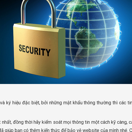
và ký hiệu đặc biệt, bởi những mật khẩu thông thường thì các t
nhất, đồng thời hãy kiểm soát mọi thông tin một cách kỹ càng, c
đã giúp bạn có thêm kiến thức để bảo vệ website của mình nhé. 