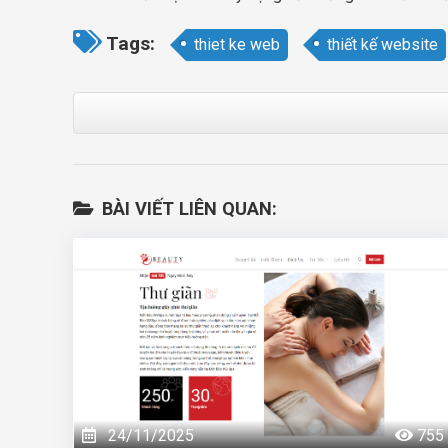
Tags:
thiet ke web
thiết kế website
BÀI VIẾT LIÊN QUAN:
24/11/2025
755