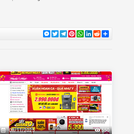
Messenger
Twitter
Telegram
Pinterest
WhatsApp
LinkedIn
Reddit
Share
08/11/2025
550