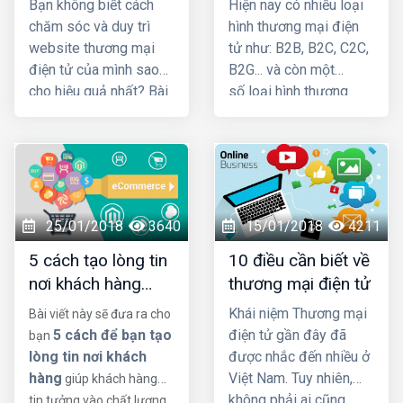
Bạn không biết cách
Hiện nay có nhiều loại
hiệu quả
chăm sóc và duy trì
hình thương mại điện
website thương mại
tử như: B2B, B2C, C2C,
điện tử của mình sao
B2G... và còn một
cho hiệu quả nhất? Bài
số loại hình thương
viết dưới đây chắc
mại điện tử khác nữa
chắn sẽ khiến bạn hài
nhưng sự xuất hiện ở
lòng
Việt Nam chưa cao
25/01/2018
3640
15/01/2018
4211
5 cách tạo lòng tin
10 điều cần biết về
nơi khách hàng
thương mại điện tử
trong thương mại
Khái niệm Thương mại
Bài viết này sẽ đưa ra cho
điện tử
5 cách để bạn tạo
điện tử gần đây đã
bạn
lòng tin nơi khách
được nhắc đến nhiều ở
hàng
Việt Nam. Tuy nhiên,
giúp khách hàng
không phải ai cũng
tin tưởng vào chất lượng