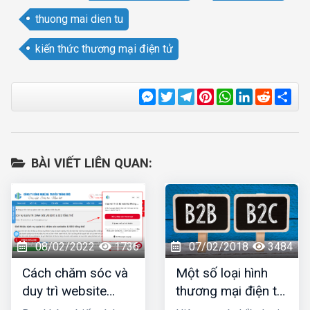
thuong mai dien tu
kiến thức thương mại điện tử
Messenger
Twitter
Telegram
Pinterest
WhatsApp
LinkedIn
Reddit
Sha
BÀI VIẾT LIÊN QUAN:
08/02/2022
1736
07/02/2018
3484
Cách chăm sóc và
Một số loại hình
duy trì website
thương mại điện tử
thương mại điện tử
điển hình