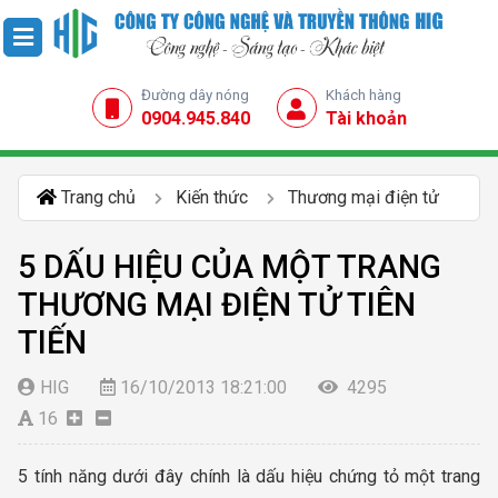
Đường dây nóng
Khách hàng
0904.945.840
Tài khoản
Trang chủ
Kiến thức
Thương mại điện tử
5 DẤU HIỆU CỦA MỘT TRANG
THƯƠNG MẠI ĐIỆN TỬ TIÊN
TIẾN
HIG
16/10/2013 18:21:00
4295
16
5 tính năng dưới đây chính là dấu hiệu chứng tỏ một trang