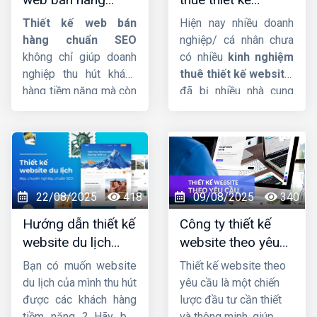
mỹ phẩm chuyên
chuẩn SEO, uy tín,
website chuẩn chỉ
nghiệp, hãy theo dõi
Thiết kế web bán
Hiện nay nhiều doanh
chuyên nghiệp
và uy tín
ngay bài viết sau đây
hàng chuẩn SEO
nghiệp/ cá nhân chưa
của
Công ty HIG
.
không chỉ giúp doanh
có nhiều
kinh nghiệm
nghiệp thu hút khách
thuê thiết kế website
,
hàng tiềm năng mà còn
đã bị nhiều nhà cung
tăng tỷ lệ chuyển đổi,
cấp dịch vụ lừa đảo,
tối ưu hóa trải nghiệm
làm nửa vời, không
người dùng trên mọi
thống nhất ký kết rõ
thiết bị. Một website
ràng. Lý do thì rất nhiều
chuẩn SEO sẽ giúp
nhưng chủ yếu là người
thương hiệu nâng cao
đi thuê không có tiêu
22/08/2025
418
09/08/2025
340
uy tín, cải thiện thứ
chí rõ ràng để chọn bên
Hướng dẫn thiết kế
Công ty thiết kế
hạng tìm kiếm, từ đó
thiết kế website uy tín
website du lịch
website theo yêu
mở rộng quy mô kinh
và chất lượng.
đẹp và chuyên
cầu uy tín, chuyên
doanh một cách bền
Bạn có muốn website
Thiết kế website theo
nghiệp
nghiệp
vững và hiệu quả.
du lịch của mình thu hút
yêu cầu là một chiến
được các khách hàng
lược đầu tư cần thiết
tiềm năng ? Hãy bắt
và thông minh, giúp