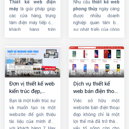
Thiết kế web điện
Nhu cầu
thiết kế web
giá tốt
nghiệp, chuẩn SEO
máy
là giải pháp giúp
phong thủy
ngày càng
các cửa hàng, trung
được nhiều doanh
tâm điện máy tiếp cận
nghiệp quan tâm bởi
khách hàng trên
sự phát triển của công
internet và hỗ trợ công
nghệ và Internet. Trong
việc một cách dễ dàng,
bài này,
HIG
sẽ giúp
nhanh chóng.
Công ty
bạn tìm hiểu
thiết kế
HIG
với kinh nghiệm
website phong thủy
hơn 10 năm trong lĩnh
là gì ? Tầm quan trọng
vực thiết kế website,
và yêu cầu của thiết kế
24/10/2025
452
10/10/2025
342
chúng tôi đảm bảo
website theo phong
Đơn vị thiết kế web
Dịch vụ thiết kế
mang sự hài lòng cho
thủy.
kiến trúc đẹp,
web bán điện thoại
quý khách về chất
chuyên nghiệp,
chuyên nghiệp giúp
lượng dịch vụ.
Bạn là một kiến trúc sư
Việc sở hữu một
chuẩn SEO
tăng doanh số
và muốn tạo ra một
website bán điện thoại
website để giới thiệu
đẹp không chỉ là một
tài liệu của mình đến
lợi thế mà đã trở thành
với khách hàng ? Hay
yếu tố sống còn cho