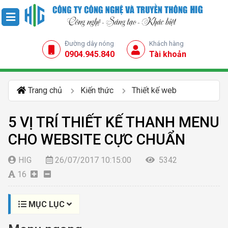
Đường dây nóng
Khách hàng
0904.945.840
Tài khoản
Trang chủ
Kiến thức
Thiết kế web
5 VỊ TRÍ THIẾT KẾ THANH MENU
CHO WEBSITE CỰC CHUẨN
HIG
26/07/2017 10:15:00
5342
16
MỤC LỤC