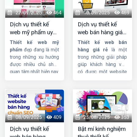
code chuẩn SEO hỗ trợ
uy tín, chuyên nghiệp,
lên Top Google nhanh
giao diện đẹp, đảm
22/09/2025
464
10/09/2025
469
chóng quan trọng như
bảo chất lượng với giá
Dịch vụ thiết kế
Dịch vụ thiết kế
thế nào đối với trang
rẻ. Hãy liên hệ với đội
web mỹ phẩm uy
web bán hàng giá
web ?
ngũ nhân viên tư vấn
tín, chuyên nghiệp,
rẻ, đẹp, chuyên
của
HIG
chúng tôi.
Thiết kế web mỹ
Thiết kế web bán
chuẩn SEO
nghiệp
phẩm
đẹp đang là một
hàng giá rẻ
là một
trong những xu hướng
trong những giải pháp
được nhiều chủ shop
giúp khách hàng vừa
quan tâm nhất hiện nay.
có được một website
Thiet ke web my
bán hàng chuyên
pham
sẽ giúp chủ
nghiệp mà giá cả phải
shop mở rộng tệp
chăng mà còn có thể
khách hàng đồng thời
giúp quý khách tự tối
mang lại nguồn doanh
ưu từ khóa lên trang
thu cực khủng. Nếu bạn
nhất kết quả tìm kiếm.
08/09/2025
409
25/08/2025
353
cũng đang muốn sở
Dịch vụ thiết kế
Bật mí kinh nghiệm
hữu một website bán
web bán hàng
thuê thiết kế