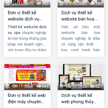
24/11/2025
757
11/11/2025
387
Đơn vị thiết kế
Dịch vụ thiết kế
website dịch vụ
website bán hoa uy
spa uy tín, chuyên
tín, chuyên nghiệp,
Thiết kế website dịch
Việc sở hữu một
nghiệp, chuẩn SEO
giao diện đẹp
vụ spa
chuyên nghiệp
website bán hoa
là một trong những giải
chuyên nghiệp là điều
pháp mà doanh nghiệp
vô cùng cần thiết để
chú trọng đầu tư nhằm
bạn cạnh tranh hiệu
quảng bá thương hiệu
quả trên thị trường
hiệu quả, thu hút khách
online. Không chỉ giúp
hàng tiềm năng và hỗ
bạn tiếp cận khách
trợ quản lý dịch vụ một
hàng tiềm năng một
cách chuyên nghiệp,
cách dễ dàng, website
tiện lợi. Tại sao chú
còn là công cụ đắc lực
08/11/2025
551
29/10/2025
431
trọng đầu tư vào
để xây dựng thương
Đơn vị thiết kế web
Dịch vụ thiết kế
website spa, thẩm mỹ
hiệu và tăng doanh thu
điện máy chuyên
web phong thủy
viện? Cùng
Công ty
cho cửa hàng hoa của
nghiệp, chuẩn SEO,
đẹp, chuyên
HIG
khám phá nhé.
bạn.