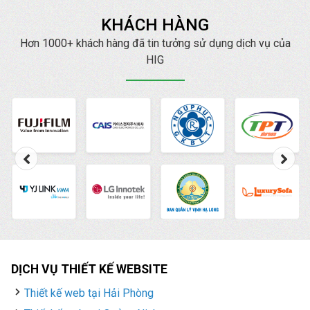
website chuẩn SEO lại
KHÁCH HÀNG
mang đến cho bạn
những lợi ích tuyệt vời
Hơn 1000+ khách hàng đã tin tưởng sử dụng dịch vụ của
hơn nữa. Hiện nay,
HIG
HIG
là một trong những
công ty thiết kế web
chuẩn SEO
, chuyên
nghiệp, uy tín hàng đầu.
DỊCH VỤ THIẾT KẾ WEBSITE
Thiết kế web tại Hải Phòng