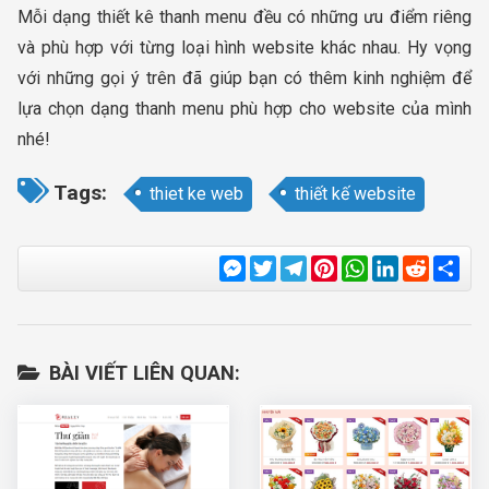
Mỗi dạng thiết kê thanh menu đều có những ưu điểm riêng
và phù hợp với từng loại hình website khác nhau. Hy vọng
với những gọi ý trên đã giúp bạn có thêm kinh nghiệm để
lựa chọn dạng thanh menu phù hợp cho website của mình
nhé!
Tags:
thiet ke web
thiết kế website
Messenger
Twitter
Telegram
Pinterest
WhatsApp
LinkedIn
Reddit
Sha
BÀI VIẾT LIÊN QUAN: