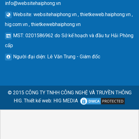
info@websitehaiphong.vn
Website
: websitehaiphong.vn , thietkeweb.haiphong.vn ,
hig.com.vn , thietkewebhaiphong.vn
MST
: 0201586962 do Sở kế hoạch và đầu tư Hải Phòng
cấp
Người đại diện
: Lê Văn Trung - Giám đốc
© 2015
CÔNG TY TNHH CÔNG NGHỆ VÀ TRUYỀN THÔNG
HIG.
Thiết kế web
:
HIG MEDIA