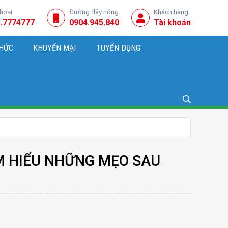
thoại
Đường dây nóng
Khách hàng
.7774777
0904.945.840
Tài khoản
THỨC
KHUYẾN MẠI
TUYỂN DỤNG
NG, KINH DOANH
M HIỂU NHỮNG MẸO SAU