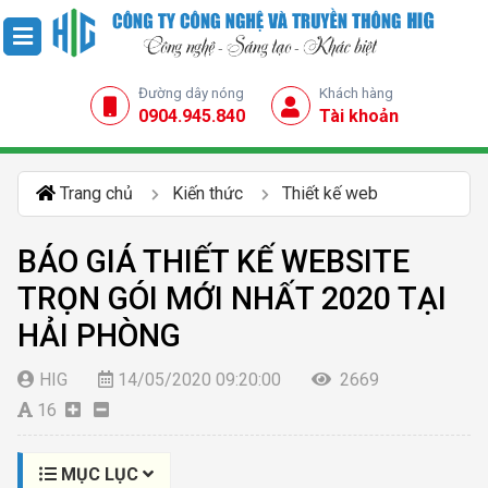
Đường dây nóng
Khách hàng
0904.945.840
Tài khoản
Trang chủ
Kiến thức
Thiết kế web
BÁO GIÁ THIẾT KẾ WEBSITE
TRỌN GÓI MỚI NHẤT 2020 TẠI
HẢI PHÒNG
HIG
14/05/2020 09:20:00
2669
16
MỤC LỤC