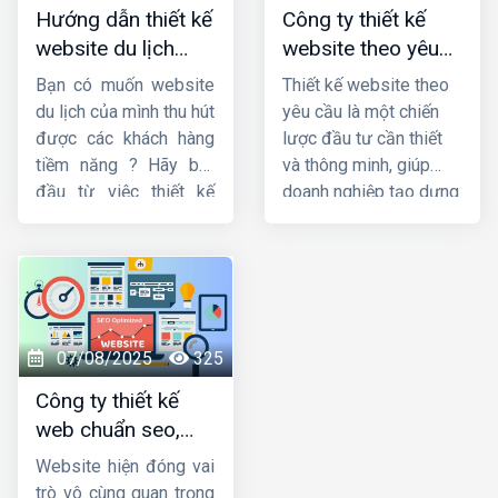
Hướng dẫn thiết kế
Công ty thiết kế
hạng tìm kiếm, từ đó
thiết kế website uy tín
website du lịch
website theo yêu
mở rộng quy mô kinh
và chất lượng.
đẹp và chuyên
cầu uy tín, chuyên
doanh một cách bền
Bạn có muốn website
Thiết kế website theo
nghiệp
nghiệp
vững và hiệu quả.
du lịch của mình thu hút
yêu cầu là một chiến
được các khách hàng
lược đầu tư cần thiết
tiềm năng ? Hãy bắt
và thông minh, giúp
đầu từ việc thiết kế
doanh nghiệp tạo dựng
website du lịch chuyên
được độ nhận diện
nghiệp và tối ưu nhất.
thương hiệu, nâng cao
Trong bài viết này,
trải nghiệm người dùng
Công ty HIG
và tăng hiệu quả kinh
xin
hướng dẫn thiết
doanh thông qua
kế website du lịch
website của mình. Hiện
07/08/2025
325
đẹp và chuyên nghiệp.
nay,
HIG
là một trong
Công ty thiết kế
những
công ty thiết
web chuẩn seo,
kế website theo yêu
chuyên nghiệp, giá
cầu
uy tín nhất.
Website hiện đóng vai
tốt
trò vô cùng quan trọng