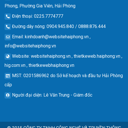
Phong, Phường Gia Viên, Hải Phòng
Điện thoại
: 0225.7774777
Đường dây nóng
: 0904.945.840 / 0888.876.444
Email
:
kinhdoanh@websitehaiphong.vn
,
info@websitehaiphong.vn
Website
: websitehaiphong.vn , thietkeweb.haiphong.vn ,
hig.com.vn , thietkewebhaiphong.vn
MST
: 0201586962 do Sở kế hoạch và đầu tư Hải Phòng
cấp
Người đại diện
: Lê Văn Trung - Giám đốc