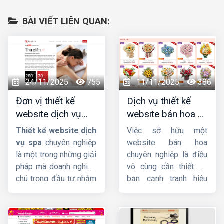
BÀI VIẾT LIÊN QUAN:
24/11/2025
755
11/11/2025
386
Đơn vị thiết kế
Dịch vụ thiết kế
website dịch vụ
website bán hoa uy
spa uy tín, chuyên
tín, chuyên nghiệp,
Thiết kế website dịch
Việc sở hữu một
nghiệp, chuẩn SEO
giao diện đẹp
vụ spa
chuyên nghiệp
website bán hoa
là một trong những giải
chuyên nghiệp là điều
pháp mà doanh nghiệp
vô cùng cần thiết để
chú trọng đầu tư nhằm
bạn cạnh tranh hiệu
quảng bá thương hiệu
quả trên thị trường
hiệu quả, thu hút khách
online. Không chỉ giúp
hàng tiềm năng và hỗ
bạn tiếp cận khách