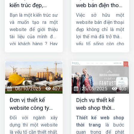
kiến trúc đẹp,
web bán điện thoại
quý khách về chất
chuyên nghiệp,
chuyên nghiệp giúp
lượng dịch vụ.
Bạn là một kiến trúc sư
Việc sở hữu một
chuẩn SEO
tăng doanh số
và muốn tạo ra một
website bán điện thoại
website để giới thiệu
đẹp không chỉ là một
tài liệu của mình đến
lợi thế mà đã trở thành
với khách hàng ? Hay
yếu tố sống còn cho
bạn đang tìm kiếm
các doanh nghiệp, từ
một công ty
thiết kế
cửa hàng nhỏ lẻ đến
web kiến trúc
chuyên
chuỗi bán lẻ lớn. Một
nghiệp, uy tín ? Vậy thì
thiết kế web bán điện
hãy theo dõi ngay bài
thoại
chuyên nghiệp,
viết này của
Công ty
ấn tượng và tối ưu hóa
06/10/2025
407
25/09/2025
405
HIG
.
trải nghiệm người dùng
Đơn vị thiết kế
Dịch vụ thiết kế
sẽ là cầu nối vững
website công ty
web shop thời
chắc giữa thương hiệu
xây dựng chuyên
trang đẹp, ấn
của bạn và khách hàng
Đối với ngành xây
Thiết kế web shop
nghiệp, chuẩn SEO
tượng, chuyên
tiềm năng, giúp bạn
dựng thì một website
thời trang
là bước
bứt phá doanh số và
nghiệp
là yếu tố cần thiết nhất.
quan trọng để phát