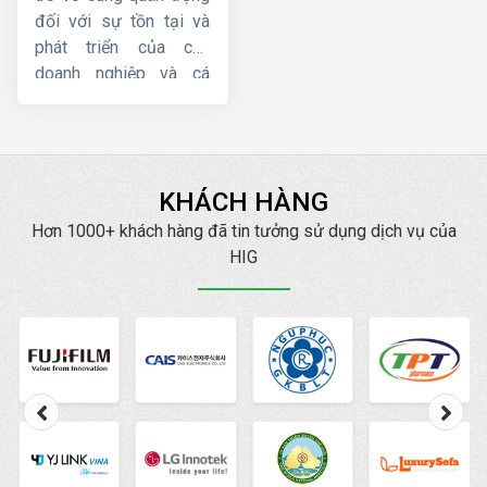
đối với sự tồn tại và
phát triển của các
doanh nghiệp và cá
nhân hoạt động kinh
doanh, bán hàng về lâu
dài. Tuy nhiên, một
website chuẩn SEO lại
KHÁCH HÀNG
mang đến cho bạn
những lợi ích tuyệt vời
Hơn 1000+ khách hàng đã tin tưởng sử dụng dịch vụ của
hơn nữa. Hiện nay,
HIG
HIG
là một trong những
công ty thiết kế web
chuẩn SEO
, chuyên
nghiệp, uy tín hàng đầu.