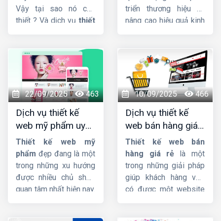
khẳng định vị thế trên
Vậy tại sao nó cần
triển thương hiệu và
thị trường.
thiết ? Và dịch vụ
thiết
nâng cao hiệu quả kinh
kế website công ty
doanh. Nếu bạn đang
xây dựng
giao diện
cần tìm công ty cung
đẳng cấp, tích hợp sẵn
cấp dịch vụ
thiet ke
Responsive, cấu trúc
web shop thoi trang
code chuẩn SEO hỗ trợ
uy tín, chuyên nghiệp,
lên Top Google nhanh
giao diện đẹp, đảm
22/09/2025
463
10/09/2025
466
chóng quan trọng như
bảo chất lượng với giá
Dịch vụ thiết kế
Dịch vụ thiết kế
thế nào đối với trang
rẻ. Hãy liên hệ với đội
web mỹ phẩm uy
web bán hàng giá
web ?
ngũ nhân viên tư vấn
tín, chuyên nghiệp,
rẻ, đẹp, chuyên
của
HIG
chúng tôi.
Thiết kế web mỹ
Thiết kế web bán
chuẩn SEO
nghiệp
phẩm
đẹp đang là một
hàng giá rẻ
là một
trong những xu hướng
trong những giải pháp
được nhiều chủ shop
giúp khách hàng vừa
quan tâm nhất hiện nay.
có được một website
Thiet ke web my
bán hàng chuyên
pham
sẽ giúp chủ
nghiệp mà giá cả phải