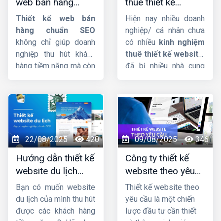
web bán hàng
thuê thiết kế
mỹ phẩm chuyên
chuẩn SEO, uy tín,
website chuẩn chỉ
nghiệp, hãy theo dõi
Thiết kế web bán
Hiện nay nhiều doanh
chuyên nghiệp
và uy tín
ngay bài viết sau đây
hàng chuẩn SEO
nghiệp/ cá nhân chưa
của
Công ty HIG
.
không chỉ giúp doanh
có nhiều
kinh nghiệm
nghiệp thu hút khách
thuê thiết kế website
,
hàng tiềm năng mà còn
đã bị nhiều nhà cung
tăng tỷ lệ chuyển đổi,
cấp dịch vụ lừa đảo,
tối ưu hóa trải nghiệm
làm nửa vời, không
người dùng trên mọi
thống nhất ký kết rõ
thiết bị. Một website
ràng. Lý do thì rất nhiều
chuẩn SEO sẽ giúp
nhưng chủ yếu là người
thương hiệu nâng cao
đi thuê không có tiêu
22/08/2025
420
09/08/2025
346
uy tín, cải thiện thứ
chí rõ ràng để chọn bên
Hướng dẫn thiết kế
Công ty thiết kế
hạng tìm kiếm, từ đó
thiết kế website uy tín
website du lịch
website theo yêu
mở rộng quy mô kinh
và chất lượng.
đẹp và chuyên
cầu uy tín, chuyên
doanh một cách bền
Bạn có muốn website
Thiết kế website theo
nghiệp
nghiệp
vững và hiệu quả.
du lịch của mình thu hút
yêu cầu là một chiến
được các khách hàng
lược đầu tư cần thiết