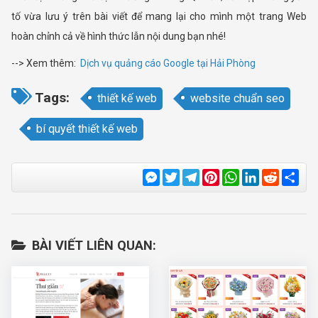
tố vừa lưu ý trên bài viết để mang lại cho mình một trang Web
hoàn chỉnh cả về hình thức lẫn nội dung bạn nhé!
--> Xem thêm:
Dịch vụ quảng cáo Google tại Hải Phòng
Tags:
thiết kế web
website chuẩn seo
bí quyết thiết kế web
Messenger
Twitter
Telegram
Pinterest
WhatsApp
LinkedIn
Reddit
Sha
BÀI VIẾT LIÊN QUAN: