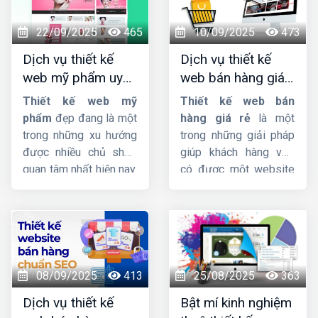
code chuẩn SEO hỗ trợ
uy tín, chuyên nghiệp,
lên Top Google nhanh
giao diện đẹp, đảm
22/09/2025
465
10/09/2025
473
chóng quan trọng như
bảo chất lượng với giá
Dịch vụ thiết kế
Dịch vụ thiết kế
thế nào đối với trang
rẻ. Hãy liên hệ với đội
web mỹ phẩm uy
web bán hàng giá
web ?
ngũ nhân viên tư vấn
tín, chuyên nghiệp,
rẻ, đẹp, chuyên
của
HIG
chúng tôi.
Thiết kế web mỹ
Thiết kế web bán
chuẩn SEO
nghiệp
phẩm
đẹp đang là một
hàng giá rẻ
là một
trong những xu hướng
trong những giải pháp
được nhiều chủ shop
giúp khách hàng vừa
quan tâm nhất hiện nay.
có được một website
Thiet ke web my
bán hàng chuyên
pham
sẽ giúp chủ
nghiệp mà giá cả phải
shop mở rộng tệp
chăng mà còn có thể
khách hàng đồng thời
giúp quý khách tự tối
mang lại nguồn doanh
ưu từ khóa lên trang
thu cực khủng. Nếu bạn
nhất kết quả tìm kiếm.
08/09/2025
413
25/08/2025
363
cũng đang muốn sở
Dịch vụ thiết kế
Bật mí kinh nghiệm
hữu một website bán