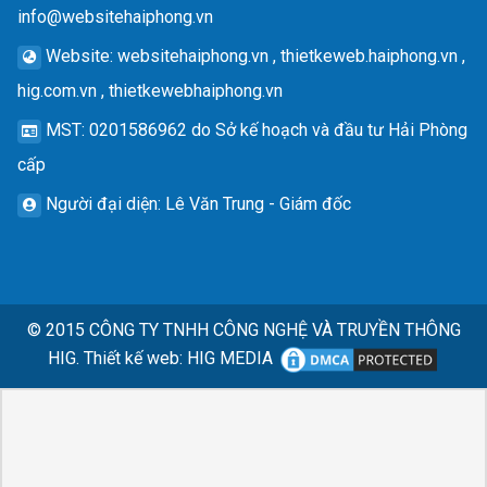
info@websitehaiphong.vn
Website
: websitehaiphong.vn , thietkeweb.haiphong.vn ,
hig.com.vn , thietkewebhaiphong.vn
MST
: 0201586962 do Sở kế hoạch và đầu tư Hải Phòng
cấp
Người đại diện
: Lê Văn Trung - Giám đốc
© 2015
CÔNG TY TNHH CÔNG NGHỆ VÀ TRUYỀN THÔNG
HIG.
Thiết kế web
:
HIG MEDIA