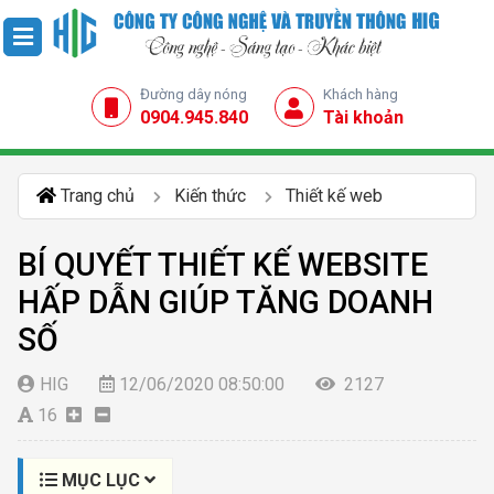
Đường dây nóng
Khách hàng
0904.945.840
Tài khoản
Trang chủ
Kiến thức
Thiết kế web
BÍ QUYẾT THIẾT KẾ WEBSITE
HẤP DẪN GIÚP TĂNG DOANH
SỐ
HIG
12/06/2020 08:50:00
2127
16
MỤC LỤC