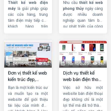
nghiệp, chuẩn SEO,
đẹp, chuyên
HIG
khám phá nhé.
bạn.
Thiết kế web điện
Nhu cầu
thiết kế web
giá tốt
nghiệp, chuẩn SEO
máy
là giải pháp giúp
phong thủy
ngày càng
các cửa hàng, trung
được nhiều doanh
tâm điện máy tiếp cận
nghiệp quan tâm bởi
khách hàng trên
sự phát triển của công
internet và hỗ trợ công
nghệ và Internet. Trong
việc một cách dễ dàng,
bài này,
HIG
sẽ giúp
nhanh chóng.
Công ty
bạn tìm hiểu
thiết kế
HIG
với kinh nghiệm
website phong thủy
hơn 10 năm trong lĩnh
là gì ? Tầm quan trọng
vực thiết kế website,
và yêu cầu của thiết kế
24/10/2025
455
10/10/2025
347
chúng tôi đảm bảo
website theo phong
Đơn vị thiết kế web
Dịch vụ thiết kế
mang sự hài lòng cho
thủy.
kiến trúc đẹp,
web bán điện thoại
quý khách về chất
chuyên nghiệp,
chuyên nghiệp giúp
lượng dịch vụ.
Bạn là một kiến trúc sư
Việc sở hữu một
chuẩn SEO
tăng doanh số
và muốn tạo ra một
website bán điện thoại
website để giới thiệu
đẹp không chỉ là một
tài liệu của mình đến
lợi thế mà đã trở thành