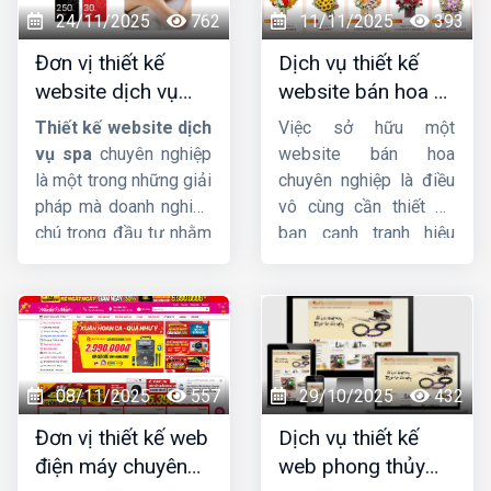
24/11/2025
762
11/11/2025
393
Đơn vị thiết kế
Dịch vụ thiết kế
website dịch vụ
website bán hoa uy
spa uy tín, chuyên
tín, chuyên nghiệp,
Thiết kế website dịch
Việc sở hữu một
nghiệp, chuẩn SEO
giao diện đẹp
vụ spa
chuyên nghiệp
website bán hoa
là một trong những giải
chuyên nghiệp là điều
pháp mà doanh nghiệp
vô cùng cần thiết để
chú trọng đầu tư nhằm
bạn cạnh tranh hiệu
quảng bá thương hiệu
quả trên thị trường
hiệu quả, thu hút khách
online. Không chỉ giúp
hàng tiềm năng và hỗ
bạn tiếp cận khách
trợ quản lý dịch vụ một
hàng tiềm năng một
cách chuyên nghiệp,
cách dễ dàng, website
tiện lợi. Tại sao chú
còn là công cụ đắc lực
08/11/2025
557
29/10/2025
432
trọng đầu tư vào
để xây dựng thương
Đơn vị thiết kế web
Dịch vụ thiết kế
website spa, thẩm mỹ
hiệu và tăng doanh thu
điện máy chuyên
web phong thủy
viện? Cùng
Công ty
cho cửa hàng hoa của