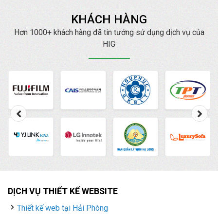
website chuẩn SEO lại
KHÁCH HÀNG
mang đến cho bạn
những lợi ích tuyệt vời
Hơn 1000+ khách hàng đã tin tưởng sử dụng dịch vụ của
hơn nữa. Hiện nay,
HIG
HIG
là một trong những
công ty thiết kế web
chuẩn SEO
, chuyên
nghiệp, uy tín hàng đầu.
DỊCH VỤ THIẾT KẾ WEBSITE
Thiết kế web tại Hải Phòng