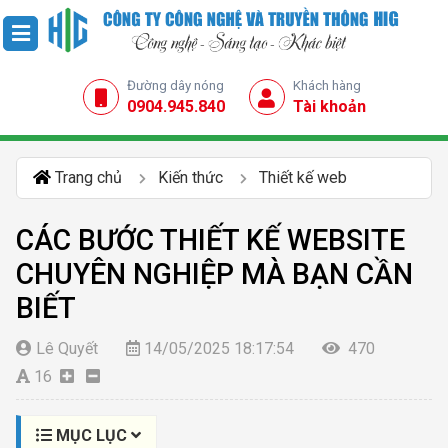
Đường dây nóng
Khách hàng
0904.945.840
Tài khoản
Trang chủ
Kiến thức
Thiết kế web
CÁC BƯỚC THIẾT KẾ WEBSITE
CHUYÊN NGHIỆP MÀ BẠN CẦN
BIẾT
Lê Quyết
14/05/2025 18:17:54
470
16
MỤC LỤC