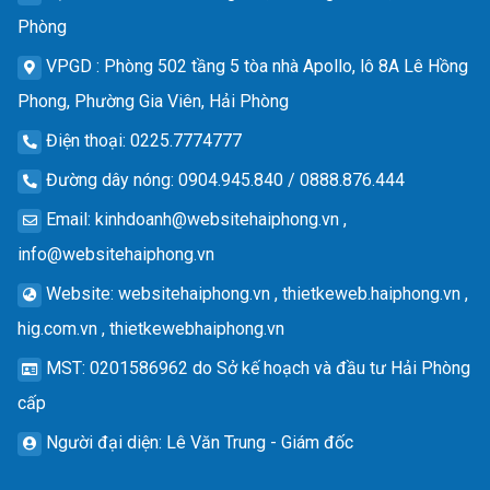
Phòng
VPGD
: Phòng 502 tầng 5 tòa nhà Apollo, lô 8A Lê Hồng
Phong, Phường Gia Viên, Hải Phòng
Điện thoại
: 0225.7774777
Đường dây nóng
: 0904.945.840 / 0888.876.444
Email
:
kinhdoanh@websitehaiphong.vn
,
info@websitehaiphong.vn
Website
: websitehaiphong.vn , thietkeweb.haiphong.vn ,
hig.com.vn , thietkewebhaiphong.vn
MST
: 0201586962 do Sở kế hoạch và đầu tư Hải Phòng
cấp
Người đại diện
: Lê Văn Trung - Giám đốc