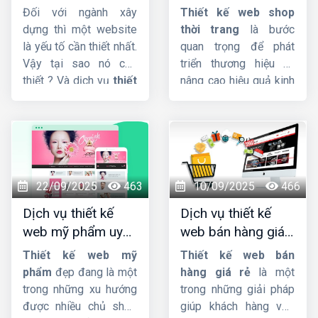
xây dựng chuyên
trang đẹp, ấn
của bạn và khách hàng
Đối với ngành xây
Thiết kế web shop
nghiệp, chuẩn SEO
tượng, chuyên
tiềm năng, giúp bạn
dựng thì một website
thời trang
là bước
bứt phá doanh số và
nghiệp
là yếu tố cần thiết nhất.
quan trọng để phát
khẳng định vị thế trên
Vậy tại sao nó cần
triển thương hiệu và
thị trường.
thiết ? Và dịch vụ
thiết
nâng cao hiệu quả kinh
kế website công ty
doanh. Nếu bạn đang
xây dựng
giao diện
cần tìm công ty cung
đẳng cấp, tích hợp sẵn
cấp dịch vụ
thiet ke
Responsive, cấu trúc
web shop thoi trang
code chuẩn SEO hỗ trợ
uy tín, chuyên nghiệp,
lên Top Google nhanh
giao diện đẹp, đảm
22/09/2025
463
10/09/2025
466
chóng quan trọng như
bảo chất lượng với giá
Dịch vụ thiết kế
Dịch vụ thiết kế
thế nào đối với trang
rẻ. Hãy liên hệ với đội
web mỹ phẩm uy
web bán hàng giá
web ?
ngũ nhân viên tư vấn
tín, chuyên nghiệp,
rẻ, đẹp, chuyên
của
HIG
chúng tôi.
Thiết kế web mỹ
Thiết kế web bán
chuẩn SEO
nghiệp
phẩm
đẹp đang là một
hàng giá rẻ
là một
trong những xu hướng
trong những giải pháp
được nhiều chủ shop
giúp khách hàng vừa