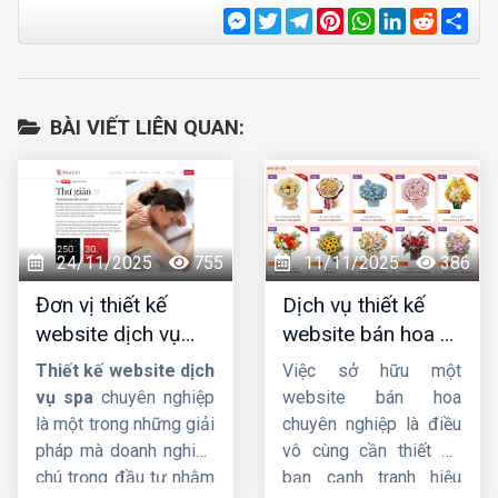
Messenger
Twitter
Telegram
Pinterest
WhatsApp
LinkedIn
Reddit
Sha
BÀI VIẾT LIÊN QUAN:
24/11/2025
755
11/11/2025
386
Đơn vị thiết kế
Dịch vụ thiết kế
website dịch vụ
website bán hoa uy
spa uy tín, chuyên
tín, chuyên nghiệp,
Thiết kế website dịch
Việc sở hữu một
nghiệp, chuẩn SEO
giao diện đẹp
vụ spa
chuyên nghiệp
website bán hoa
là một trong những giải
chuyên nghiệp là điều
pháp mà doanh nghiệp
vô cùng cần thiết để
chú trọng đầu tư nhằm
bạn cạnh tranh hiệu