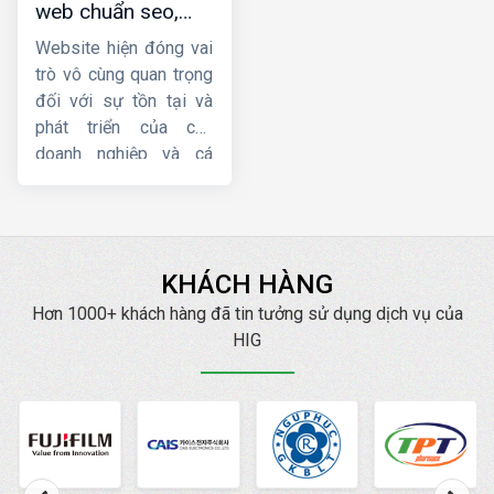
web chuẩn seo,
kế website theo yêu
chuyên nghiệp, giá
cầu
uy tín nhất.
Website hiện đóng vai
tốt
trò vô cùng quan trọng
đối với sự tồn tại và
phát triển của các
doanh nghiệp và cá
nhân hoạt động kinh
doanh, bán hàng về lâu
dài. Tuy nhiên, một
website chuẩn SEO lại
KHÁCH HÀNG
mang đến cho bạn
những lợi ích tuyệt vời
Hơn 1000+ khách hàng đã tin tưởng sử dụng dịch vụ của
hơn nữa. Hiện nay,
HIG
HIG
là một trong những
công ty thiết kế web
chuẩn SEO
, chuyên
nghiệp, uy tín hàng đầu.