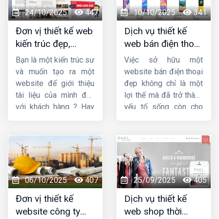
vực thiết kế website,
và yêu cầu của thiết kế
24/10/2025
447
10/10/2025
341
chúng tôi đảm bảo
website theo phong
Đơn vị thiết kế web
Dịch vụ thiết kế
mang sự hài lòng cho
thủy.
kiến trúc đẹp,
web bán điện thoại
quý khách về chất
chuyên nghiệp,
chuyên nghiệp giúp
lượng dịch vụ.
Bạn là một kiến trúc sư
Việc sở hữu một
chuẩn SEO
tăng doanh số
và muốn tạo ra một
website bán điện thoại
website để giới thiệu
đẹp không chỉ là một
tài liệu của mình đến
lợi thế mà đã trở thành
với khách hàng ? Hay
yếu tố sống còn cho
bạn đang tìm kiếm
các doanh nghiệp, từ
một công ty
thiết kế
cửa hàng nhỏ lẻ đến
web kiến trúc
chuyên
chuỗi bán lẻ lớn. Một
nghiệp, uy tín ? Vậy thì
thiết kế web bán điện
hãy theo dõi ngay bài
thoại
chuyên nghiệp,
viết này của
Công ty
ấn tượng và tối ưu hóa
06/10/2025
407
25/09/2025
405
HIG
.
trải nghiệm người dùng
Đơn vị thiết kế
Dịch vụ thiết kế
sẽ là cầu nối vững
website công ty
web shop thời
chắc giữa thương hiệu