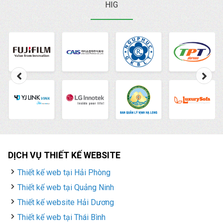
hơn nữa. Hiện nay,
HIG
HIG
là một trong những
công ty thiết kế web
chuẩn SEO
, chuyên
nghiệp, uy tín hàng đầu.
DỊCH VỤ THIẾT KẾ WEBSITE
Thiết kế web tại Hải Phòng
Thiết kế web tại Quảng Ninh
Thiết kế website Hải Dương
Thiết kế web tại Thái Bình