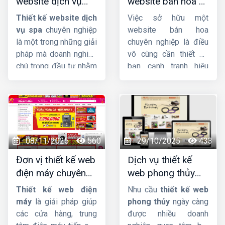
website dịch vụ
website bán hoa uy
spa uy tín, chuyên
tín, chuyên nghiệp,
Thiết kế website dịch
Việc sở hữu một
nghiệp, chuẩn SEO
giao diện đẹp
vụ spa
chuyên nghiệp
website bán hoa
là một trong những giải
chuyên nghiệp là điều
pháp mà doanh nghiệp
vô cùng cần thiết để
chú trọng đầu tư nhằm
bạn cạnh tranh hiệu
quảng bá thương hiệu
quả trên thị trường
hiệu quả, thu hút khách
online. Không chỉ giúp
hàng tiềm năng và hỗ
bạn tiếp cận khách
trợ quản lý dịch vụ một
hàng tiềm năng một
cách chuyên nghiệp,
cách dễ dàng, website
tiện lợi. Tại sao chú
còn là công cụ đắc lực
08/11/2025
560
29/10/2025
433
trọng đầu tư vào
để xây dựng thương
Đơn vị thiết kế web
Dịch vụ thiết kế
website spa, thẩm mỹ
hiệu và tăng doanh thu
điện máy chuyên
web phong thủy
viện? Cùng
Công ty
cho cửa hàng hoa của
nghiệp, chuẩn SEO,
đẹp, chuyên
HIG
khám phá nhé.
bạn.
Thiết kế web điện
Nhu cầu
thiết kế web
giá tốt
nghiệp, chuẩn SEO
máy
là giải pháp giúp
phong thủy
ngày càng
các cửa hàng, trung
được nhiều doanh