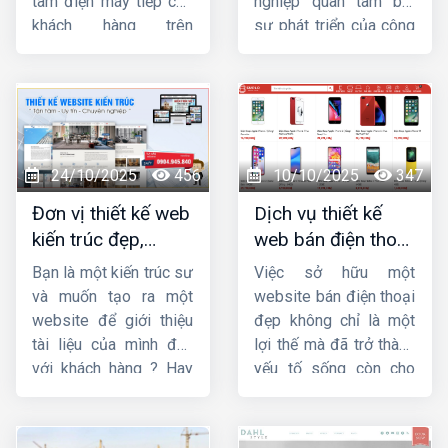
tâm điện máy tiếp cận
nghiệp quan tâm bởi
khách hàng trên
sự phát triển của công
internet và hỗ trợ công
nghệ và Internet. Trong
việc một cách dễ dàng,
bài này,
HIG
sẽ giúp
nhanh chóng.
Công ty
bạn tìm hiểu
thiết kế
HIG
với kinh nghiệm
website phong thủy
hơn 10 năm trong lĩnh
là gì ? Tầm quan trọng
vực thiết kế website,
và yêu cầu của thiết kế
24/10/2025
456
10/10/2025
347
chúng tôi đảm bảo
website theo phong
Đơn vị thiết kế web
Dịch vụ thiết kế
mang sự hài lòng cho
thủy.
kiến trúc đẹp,
web bán điện thoại
quý khách về chất
chuyên nghiệp,
chuyên nghiệp giúp
lượng dịch vụ.
Bạn là một kiến trúc sư
Việc sở hữu một
chuẩn SEO
tăng doanh số
và muốn tạo ra một
website bán điện thoại
website để giới thiệu
đẹp không chỉ là một
tài liệu của mình đến
lợi thế mà đã trở thành
với khách hàng ? Hay
yếu tố sống còn cho
bạn đang tìm kiếm
các doanh nghiệp, từ
một công ty
thiết kế
cửa hàng nhỏ lẻ đến
web kiến trúc
chuyên
chuỗi bán lẻ lớn. Một