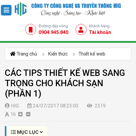
Đường dây nóng
Khách hàng
0904.945.840
Tài khoản
Trang chủ
Kiến thức
Thiết kế web
CÁC TIPS THIẾT KẾ WEB SANG
TRỌNG CHO KHÁCH SẠN
(PHẦN 1)
HIG
24/07/2017 08:23:00
2519
16
MỤC LỤC