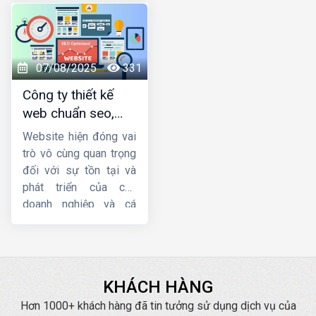
Trong bài viết này,
trải nghiệm người dùng
Công ty HIG
và tăng hiệu quả kinh
xin
hướng dẫn thiết
doanh thông qua
kế website du lịch
website của mình. Hiện
07/08/2025
331
đẹp và chuyên nghiệp.
nay,
HIG
là một trong
Công ty thiết kế
những
công ty thiết
web chuẩn seo,
kế website theo yêu
chuyên nghiệp, giá
cầu
uy tín nhất.
Website hiện đóng vai
tốt
trò vô cùng quan trọng
đối với sự tồn tại và
phát triển của các
doanh nghiệp và cá
nhân hoạt động kinh
doanh, bán hàng về lâu
dài. Tuy nhiên, một
website chuẩn SEO lại
KHÁCH HÀNG
mang đến cho bạn
những lợi ích tuyệt vời
Hơn 1000+ khách hàng đã tin tưởng sử dụng dịch vụ của