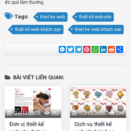
đó quá tầm thường.
Tags:
thiet ke web
thiết kế website
thiết kế web khách sạn
thiet ke web khach san
Messenger
Twitter
Telegram
Pinterest
WhatsApp
LinkedIn
Reddit
Sha
BÀI VIẾT LIÊN QUAN:
24/11/2025
762
11/11/2025
394
Đơn vị thiết kế
Dịch vụ thiết kế