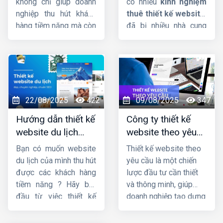
không chỉ giúp doanh
có nhiều
kinh nghiệm
nghiệp thu hút khách
thuê thiết kế website
,
hàng tiềm năng mà còn
đã bị nhiều nhà cung
tăng tỷ lệ chuyển đổi,
cấp dịch vụ lừa đảo,
tối ưu hóa trải nghiệm
làm nửa vời, không
người dùng trên mọi
thống nhất ký kết rõ
thiết bị. Một website
ràng. Lý do thì rất nhiều
chuẩn SEO sẽ giúp
nhưng chủ yếu là người
thương hiệu nâng cao
đi thuê không có tiêu
22/08/2025
422
09/08/2025
347
uy tín, cải thiện thứ
chí rõ ràng để chọn bên
Hướng dẫn thiết kế
Công ty thiết kế
hạng tìm kiếm, từ đó
thiết kế website uy tín
website du lịch
website theo yêu
mở rộng quy mô kinh
và chất lượng.
đẹp và chuyên
cầu uy tín, chuyên
doanh một cách bền
Bạn có muốn website
Thiết kế website theo
nghiệp
nghiệp
vững và hiệu quả.
du lịch của mình thu hút
yêu cầu là một chiến
được các khách hàng
lược đầu tư cần thiết
tiềm năng ? Hãy bắt
và thông minh, giúp
đầu từ việc thiết kế
doanh nghiệp tạo dựng
website du lịch chuyên
được độ nhận diện
nghiệp và tối ưu nhất.
thương hiệu, nâng cao