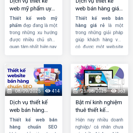
Dịch vụ thiết kế
Dịch vụ thiết kế
thế nào đối với trang
rẻ. Hãy liên hệ với đội
web mỹ phẩm uy
web bán hàng giá
web ?
ngũ nhân viên tư vấn
tín, chuyên nghiệp,
rẻ, đẹp, chuyên
của
HIG
chúng tôi.
Thiết kế web mỹ
Thiết kế web bán
chuẩn SEO
nghiệp
phẩm
đẹp đang là một
hàng giá rẻ
là một
trong những xu hướng
trong những giải pháp
được nhiều chủ shop
giúp khách hàng vừa
quan tâm nhất hiện nay.
có được một website
Thiet ke web my
bán hàng chuyên
pham
sẽ giúp chủ
nghiệp mà giá cả phải
shop mở rộng tệp
chăng mà còn có thể
khách hàng đồng thời
giúp quý khách tự tối
mang lại nguồn doanh
ưu từ khóa lên trang
thu cực khủng. Nếu bạn
nhất kết quả tìm kiếm.
08/09/2025
414
25/08/2025
363
cũng đang muốn sở
Dịch vụ thiết kế
Bật mí kinh nghiệm
hữu một website bán
web bán hàng
thuê thiết kế
mỹ phẩm chuyên
chuẩn SEO, uy tín,
website chuẩn chỉ
nghiệp, hãy theo dõi
Thiết kế web bán
Hiện nay nhiều doanh
chuyên nghiệp
và uy tín
ngay bài viết sau đây
hàng chuẩn SEO
nghiệp/ cá nhân chưa
của
Công ty HIG
.