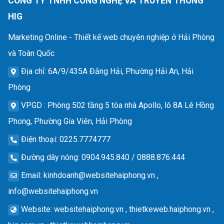
CÔNG TY TNHH CÔNG NGHỆ VÀ TRUYỀN THÔNG
HIG
Marketing Online - Thiết kế web chuyên nghiệp ở Hải Phòng
và Toàn Quốc
Địa chỉ
: 6A/9/435A Đằng Hải, Phường Hải An, Hải
Phòng
VPGD
: Phòng 502 tầng 5 tòa nhà Apollo, lô 8A Lê Hồng
Phong, Phường Gia Viên, Hải Phòng
Điện thoại
: 0225.7774777
Đường dây nóng
: 0904.945.840 / 0888.876.444
Email
:
kinhdoanh@websitehaiphong.vn
,
info@websitehaiphong.vn
Website
: websitehaiphong.vn , thietkeweb.haiphong.vn ,