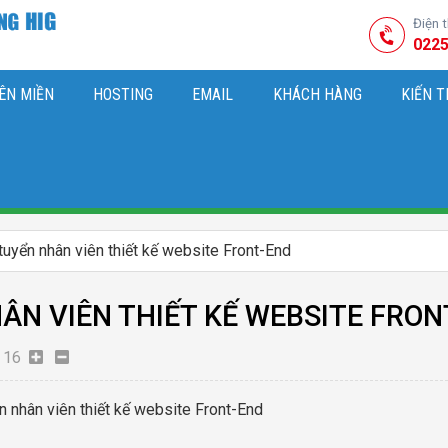
Điện 
0225
ÊN MIỀN
HOSTING
EMAIL
KHÁCH HÀNG
KIẾN 
HIỆU
M SÓC WEBSITE & SEO TỔNG THỂ
OK
KIẾN THỨC MARKETI
tuyển nhân viên thiết kế website Front-End
ÂN VIÊN THIẾT KẾ WEBSITE FRON
16
n nhân viên thiết kế website Front-End