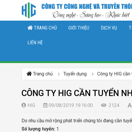
TRANG CHỦ
GIỚI THIỆU
DỊCH VỤ
T
THIẾT KẾ LOGO, NHẬN DIỆN THƯƠNG 
DỊCH VỤ QUẢN TRỊ CHĂ
DỊCH VỤ QUẢN TRỊ FANPAGE FACEBO
LIÊN HỆ
Trang chủ
Tuyển dụng
Công ty HIG cần 
CÔNG TY HIG CẦN TUYỂN NH
HIG
09/08/2019 19:16:00
2124
Do nhu cầu mở rộng phát triển chúng tôi đang cần tuyể
Số lượng tuyển:
1