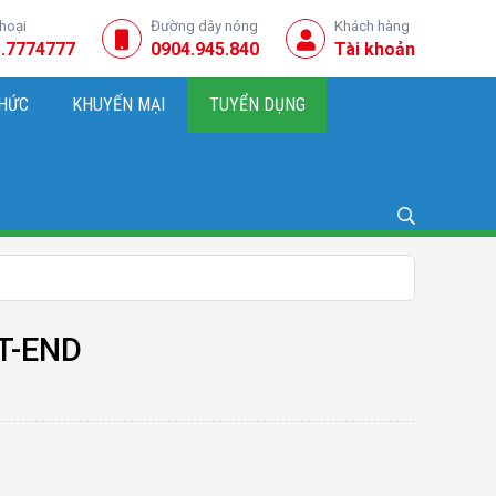
thoại
Đường dây nóng
Khách hàng
.7774777
0904.945.840
Tài khoản
THỨC
KHUYẾN MẠI
TUYỂN DỤNG
NG, KINH DOANH
T-END