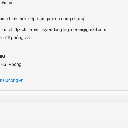
(nếu có)
 làm chính thức nộp bản giấy có công chứng)
ine về địa chỉ email:
tuyendung.hig.media@gmail.com
cầu để phỏng vấn.
IG
, Hải Phòng
ehaiphong.vn