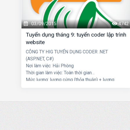
03/09/2015
4742
Tuyển dụng tháng 9: tuyển coder lập trình
website
CÔNG TY HIG TUYỂN DỤNG CODER .NET
(ASP.NET, C#)
Nơi làm việc: Hải Phòng
Thời gian làm việc: Toàn thời gian
Mức lương: lương cứng (thỏa thuận) + lương
thưởng dự án