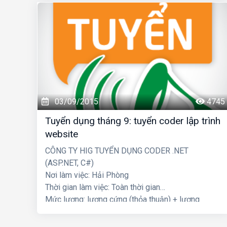
03/09/2015
4745
Tuyển dụng tháng 9: tuyển coder lập trình
website
CÔNG TY HIG TUYỂN DỤNG CODER .NET
(ASP.NET, C#)
Nơi làm việc: Hải Phòng
Thời gian làm việc: Toàn thời gian
Mức lương: lương cứng (thỏa thuận) + lương
thưởng dự án