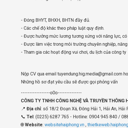
- Đóng BHYT, BHXH, BHTN đầy đủ.
- Các chế độ khác theo pháp luật quy định.
- Được hưởng mức lương tương xứng với năng lực, có 
- Được làm việc trong môi trường chuyên nghiệp, năn
- Tham gia các hoạt động vui chơi, du lịch của công ty
Nộp CV qua email
tuyendung.hig.media@gmail.com
ho
Những hồ sơ đạt yêu cầu sẽ được gọi phỏng vấn
-----------------o0o--------------
CÔNG TY TNHH CÔNG NGHỆ VÀ TRUYỀN THÔNG H
📍
Địa chỉ
: số 18/2 Đoạn Xá, Đông Hải 1, Hải An, Hải
📞
Tel
: (0225) 6287 765 - Hotline: 0904 945 840 / 0
🌐
Website
:
websitehaiphong.vn
,
thietkeweb.haiphong