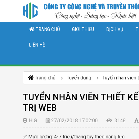
TRANG CHỦ
GIỚI THIỆU
DỊCH VỤ
T
THIẾT KẾ LOGO, NHẬN DIỆN THƯƠNG 
DỊCH VỤ QUẢN TRỊ CHĂ
DỊCH VỤ QUẢN TRỊ FANPAGE FACEBO
LIÊN HỆ
Trang chủ
Tuyển dụng
Tuyển nhân viên 
TUYỂN NHÂN VIÊN THIẾT KẾ
TRỊ WEB
HIG
27/02/2018 17:02:00
3148
✅ Mức lương: 4-7 triệu/tháng tùy theo năng lực