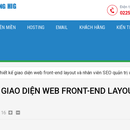
Điện 
0225
ÊN MIỀN
HOSTING
EMAIL
KHÁCH HÀNG
KIẾN 
HIỆU
M SÓC WEBSITE & SEO TỔNG THỂ
OK
KIẾN THỨC MARKETI
thiết kế giao diện web front-end layout và nhân viên SEO quản trị
 GIAO DIỆN WEB FRONT-END LAYO
16