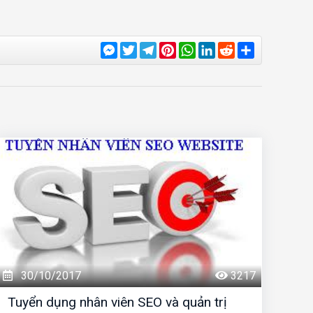
Messenger
Twitter
Telegram
Pinterest
WhatsApp
LinkedIn
Reddit
Share
30/10/2017
3217
Tuyển dụng nhân viên SEO và quản trị