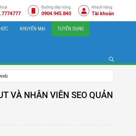
thoại
Đường dây nóng
Khách hàng
.7774777
0904.945.840
Tài khoản
THỨC
KHUYẾN MẠI
TUYỂN DỤNG
NG, KINH DOANH
 web
UT VÀ NHÂN VIÊN SEO QUẢN