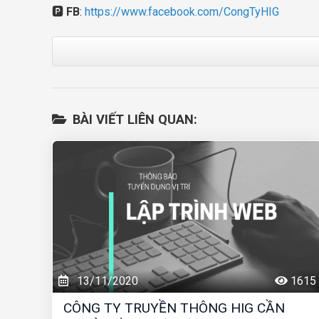
🅿️
FB
:
https://www.facebook.com/CongTyHIG
BÀI VIẾT LIÊN QUAN:
13/11/2020
1615
CÔNG TY TRUYỀN THÔNG HIG CẦN