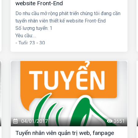
website Front-End
Do nhu cầu mở rộng phát triển chúng tôi đang cần
tuyển nhân viên thiết kế website Front-End
Số lượng tuyển: 1
Yêu cầu:
- Tuổi: 23 - 30
- Có khiếu thẩm mỹ tốt
- Thành thạo thiết kế giao diện web HTML, CSS,
JQuery, Bootstrap (biết code là một lợi thế)
- Biết Photoshop ...
04/01/2017
3651
Tuyển nhân viên quản trị web, fanpage