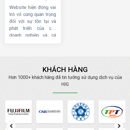
chuyên nghiệp, giá
cầu
uy tín nhất.
Website hiện đóng vai
tốt
trò vô cùng quan trọng
đối với sự tồn tại và
phát triển của các
doanh nghiệp và cá
nhân hoạt động kinh
doanh, bán hàng về lâu
dài. Tuy nhiên, một
website chuẩn SEO lại
KHÁCH HÀNG
mang đến cho bạn
những lợi ích tuyệt vời
Hơn 1000+ khách hàng đã tin tưởng sử dụng dịch vụ của
hơn nữa. Hiện nay,
HIG
HIG
là một trong những
công ty thiết kế web
chuẩn SEO
, chuyên
nghiệp, uy tín hàng đầu.