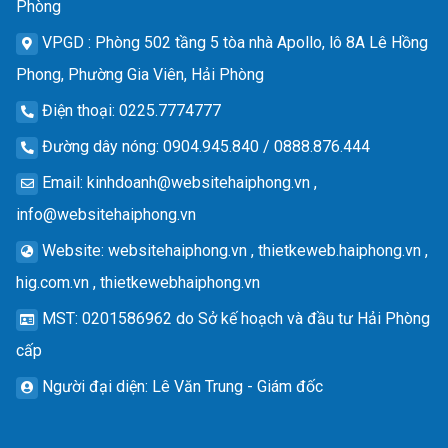
Phòng
VPGD
: Phòng 502 tầng 5 tòa nhà Apollo, lô 8A Lê Hồng
Phong, Phường Gia Viên, Hải Phòng
Điện thoại
: 0225.7774777
Đường dây nóng
: 0904.945.840 / 0888.876.444
Email
:
kinhdoanh@websitehaiphong.vn
,
info@websitehaiphong.vn
Website
: websitehaiphong.vn , thietkeweb.haiphong.vn ,
hig.com.vn , thietkewebhaiphong.vn
MST
: 0201586962 do Sở kế hoạch và đầu tư Hải Phòng
cấp
Người đại diện
: Lê Văn Trung - Giám đốc