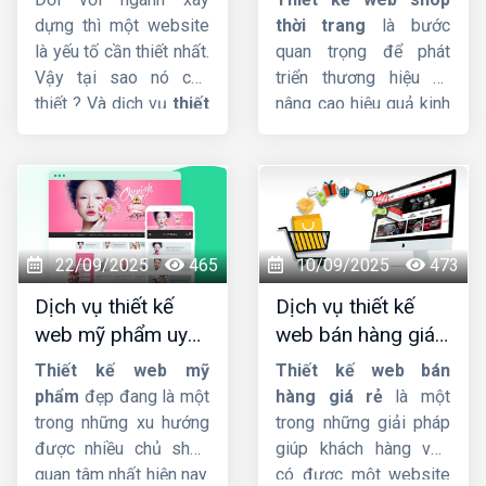
nghiệp, chuẩn SEO
tượng, chuyên
tiềm năng, giúp bạn
dựng thì một website
thời trang
là bước
bứt phá doanh số và
nghiệp
là yếu tố cần thiết nhất.
quan trọng để phát
khẳng định vị thế trên
Vậy tại sao nó cần
triển thương hiệu và
thị trường.
thiết ? Và dịch vụ
thiết
nâng cao hiệu quả kinh
kế website công ty
doanh. Nếu bạn đang
xây dựng
giao diện
cần tìm công ty cung
đẳng cấp, tích hợp sẵn
cấp dịch vụ
thiet ke
Responsive, cấu trúc
web shop thoi trang
code chuẩn SEO hỗ trợ
uy tín, chuyên nghiệp,
lên Top Google nhanh
giao diện đẹp, đảm
22/09/2025
465
10/09/2025
473
chóng quan trọng như
bảo chất lượng với giá
Dịch vụ thiết kế
Dịch vụ thiết kế
thế nào đối với trang
rẻ. Hãy liên hệ với đội
web mỹ phẩm uy
web bán hàng giá
web ?
ngũ nhân viên tư vấn
tín, chuyên nghiệp,
rẻ, đẹp, chuyên
của
HIG
chúng tôi.
Thiết kế web mỹ
Thiết kế web bán
chuẩn SEO
nghiệp
phẩm
đẹp đang là một
hàng giá rẻ
là một
trong những xu hướng
trong những giải pháp
được nhiều chủ shop
giúp khách hàng vừa
quan tâm nhất hiện nay.
có được một website