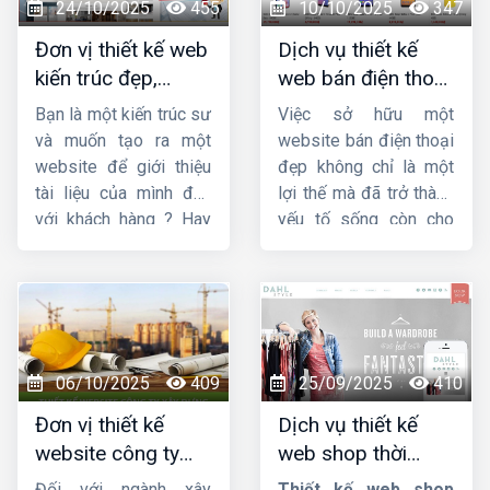
vực thiết kế website,
và yêu cầu của thiết kế
24/10/2025
455
10/10/2025
347
chúng tôi đảm bảo
website theo phong
Đơn vị thiết kế web
Dịch vụ thiết kế
mang sự hài lòng cho
thủy.
kiến trúc đẹp,
web bán điện thoại
quý khách về chất
chuyên nghiệp,
chuyên nghiệp giúp
lượng dịch vụ.
Bạn là một kiến trúc sư
Việc sở hữu một
chuẩn SEO
tăng doanh số
và muốn tạo ra một
website bán điện thoại
website để giới thiệu
đẹp không chỉ là một
tài liệu của mình đến
lợi thế mà đã trở thành
với khách hàng ? Hay
yếu tố sống còn cho
bạn đang tìm kiếm
các doanh nghiệp, từ
một công ty
thiết kế
cửa hàng nhỏ lẻ đến
web kiến trúc
chuyên
chuỗi bán lẻ lớn. Một
nghiệp, uy tín ? Vậy thì
thiết kế web bán điện
hãy theo dõi ngay bài
thoại
chuyên nghiệp,
viết này của
Công ty
ấn tượng và tối ưu hóa
06/10/2025
409
25/09/2025
410
HIG
.
trải nghiệm người dùng
Đơn vị thiết kế
Dịch vụ thiết kế
sẽ là cầu nối vững
website công ty
web shop thời
chắc giữa thương hiệu
xây dựng chuyên
trang đẹp, ấn
của bạn và khách hàng
Đối với ngành xây
Thiết kế web shop