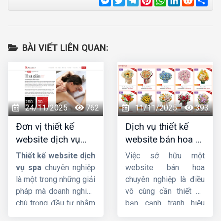
BÀI VIẾT LIÊN QUAN:
24/11/2025
762
11/11/2025
393
Đơn vị thiết kế
Dịch vụ thiết kế
website dịch vụ
website bán hoa uy
spa uy tín, chuyên
tín, chuyên nghiệp,
Thiết kế website dịch
Việc sở hữu một
nghiệp, chuẩn SEO
giao diện đẹp
vụ spa
chuyên nghiệp
website bán hoa
là một trong những giải
chuyên nghiệp là điều
pháp mà doanh nghiệp
vô cùng cần thiết để
chú trọng đầu tư nhằm
bạn cạnh tranh hiệu
quảng bá thương hiệu
quả trên thị trường