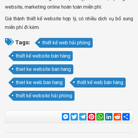
website, marketing online hoàn toàn miễn phí.
Giá thành thiết kế website hợp lý, có nhiều dịch vụ bổ sung
miễn phí đi kèm.
Tags:
thiết kế web hải phòng
thiết kế website bán hàng
thiet ke website ban hang
thiet ke web ban hang
thiết kế web bán hàng
thiết kế website hải phòng
Messenger
Twitter
Telegram
Pinterest
WhatsApp
LinkedIn
Reddit
Sha