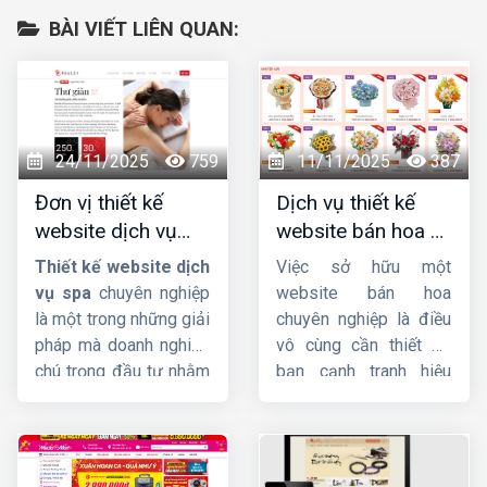
BÀI VIẾT LIÊN QUAN:
24/11/2025
759
11/11/2025
387
Đơn vị thiết kế
Dịch vụ thiết kế
website dịch vụ
website bán hoa uy
spa uy tín, chuyên
tín, chuyên nghiệp,
Thiết kế website dịch
Việc sở hữu một
nghiệp, chuẩn SEO
giao diện đẹp
vụ spa
chuyên nghiệp
website bán hoa
là một trong những giải
chuyên nghiệp là điều
pháp mà doanh nghiệp
vô cùng cần thiết để
chú trọng đầu tư nhằm
bạn cạnh tranh hiệu
quảng bá thương hiệu
quả trên thị trường
hiệu quả, thu hút khách
online. Không chỉ giúp
hàng tiềm năng và hỗ
bạn tiếp cận khách
trợ quản lý dịch vụ một
hàng tiềm năng một