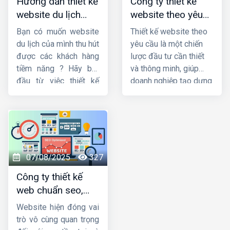
Hướng dẫn thiết kế
Công ty thiết kế
hạng tìm kiếm, từ đó
thiết kế website uy tín
website du lịch
website theo yêu
mở rộng quy mô kinh
và chất lượng.
đẹp và chuyên
cầu uy tín, chuyên
doanh một cách bền
Bạn có muốn website
Thiết kế website theo
nghiệp
nghiệp
vững và hiệu quả.
du lịch của mình thu hút
yêu cầu là một chiến
được các khách hàng
lược đầu tư cần thiết
tiềm năng ? Hãy bắt
và thông minh, giúp
đầu từ việc thiết kế
doanh nghiệp tạo dựng
website du lịch chuyên
được độ nhận diện
nghiệp và tối ưu nhất.
thương hiệu, nâng cao
Trong bài viết này,
trải nghiệm người dùng
Công ty HIG
và tăng hiệu quả kinh
xin
hướng dẫn thiết
doanh thông qua
kế website du lịch
website của mình. Hiện
07/08/2025
327
đẹp và chuyên nghiệp.
nay,
HIG
là một trong
Công ty thiết kế
những
công ty thiết
web chuẩn seo,
kế website theo yêu
chuyên nghiệp, giá
cầu
uy tín nhất.
Website hiện đóng vai
tốt
trò vô cùng quan trọng