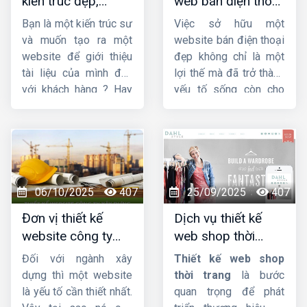
kiến trúc đẹp,
web bán điện thoại
quý khách về chất
chuyên nghiệp,
chuyên nghiệp giúp
lượng dịch vụ.
Bạn là một kiến trúc sư
Việc sở hữu một
chuẩn SEO
tăng doanh số
và muốn tạo ra một
website bán điện thoại
website để giới thiệu
đẹp không chỉ là một
tài liệu của mình đến
lợi thế mà đã trở thành
với khách hàng ? Hay
yếu tố sống còn cho
bạn đang tìm kiếm
các doanh nghiệp, từ
một công ty
thiết kế
cửa hàng nhỏ lẻ đến
web kiến trúc
chuyên
chuỗi bán lẻ lớn. Một
nghiệp, uy tín ? Vậy thì
thiết kế web bán điện
hãy theo dõi ngay bài
thoại
chuyên nghiệp,
viết này của
Công ty
ấn tượng và tối ưu hóa
06/10/2025
407
25/09/2025
407
HIG
.
trải nghiệm người dùng
Đơn vị thiết kế
Dịch vụ thiết kế
sẽ là cầu nối vững
website công ty
web shop thời
chắc giữa thương hiệu
xây dựng chuyên
trang đẹp, ấn
của bạn và khách hàng
Đối với ngành xây
Thiết kế web shop
nghiệp, chuẩn SEO
tượng, chuyên
tiềm năng, giúp bạn
dựng thì một website
thời trang
là bước
bứt phá doanh số và
nghiệp
là yếu tố cần thiết nhất.
quan trọng để phát
khẳng định vị thế trên