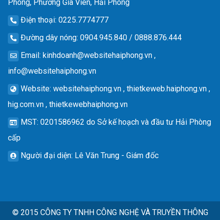
Phong, Phường Gia Viên, Hải Phòng
Điện thoại
: 0225.7774777
Đường dây nóng
: 0904.945.840 / 0888.876.444
Email
:
kinhdoanh@websitehaiphong.vn
,
info@websitehaiphong.vn
Website
: websitehaiphong.vn , thietkeweb.haiphong.vn ,
hig.com.vn , thietkewebhaiphong.vn
MST
: 0201586962 do Sở kế hoạch và đầu tư Hải Phòng
cấp
Người đại diện
: Lê Văn Trung - Giám đốc
© 2015
CÔNG TY TNHH CÔNG NGHỆ VÀ TRUYỀN THÔNG