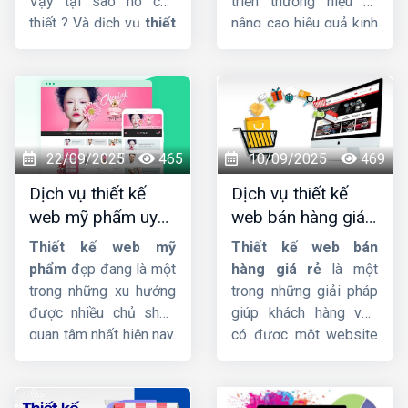
Vậy tại sao nó cần
triển thương hiệu và
thị trường.
thiết ? Và dịch vụ
thiết
nâng cao hiệu quả kinh
kế website công ty
doanh. Nếu bạn đang
xây dựng
giao diện
cần tìm công ty cung
đẳng cấp, tích hợp sẵn
cấp dịch vụ
thiet ke
Responsive, cấu trúc
web shop thoi trang
code chuẩn SEO hỗ trợ
uy tín, chuyên nghiệp,
lên Top Google nhanh
giao diện đẹp, đảm
22/09/2025
465
10/09/2025
469
chóng quan trọng như
bảo chất lượng với giá
Dịch vụ thiết kế
Dịch vụ thiết kế
thế nào đối với trang
rẻ. Hãy liên hệ với đội
web mỹ phẩm uy
web bán hàng giá
web ?
ngũ nhân viên tư vấn
tín, chuyên nghiệp,
rẻ, đẹp, chuyên
của
HIG
chúng tôi.
Thiết kế web mỹ
Thiết kế web bán
chuẩn SEO
nghiệp
phẩm
đẹp đang là một
hàng giá rẻ
là một
trong những xu hướng
trong những giải pháp
được nhiều chủ shop
giúp khách hàng vừa
quan tâm nhất hiện nay.
có được một website
Thiet ke web my
bán hàng chuyên
pham
sẽ giúp chủ
nghiệp mà giá cả phải
shop mở rộng tệp
chăng mà còn có thể