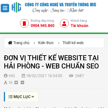
Đường dây nóng
Khách hàng
0904.945.840
Tài khoản
Trang chủ
Kiến thức
Thiết kế web
ĐƠN VỊ THIẾT KẾ WEBSITE TẠI
HẢI PHÒNG - WEB CHUẨN SEO
HIG
18/02/2021 16:54:00
2687
16
MỤC LỤC