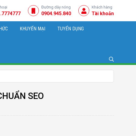
thoại
Đường dây nóng
Khách hàng
.7774777
0904.945.840
Tài khoản
THỨC
KHUYẾN MẠI
TUYỂN DỤNG
NG, KINH DOANH
 CHUẨN SEO