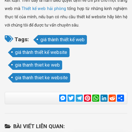
Kết luận: Trên đây là năm điều quyết định về chi phí cho một trang
web mà
Thiết kế web hải phòng
tổng hợp từ những kinh nghiệm
thực tế của mình, nếu bạn có nhu cầu thiết kế website hãy liên hệ
với chúng tôi để được tư vấn chuyên sâu.
Tags:
giá thành thiết kế web
giá thành thiết kế website
gia thanh thiet ke web
gia thanh thiet ke website
Messenger
Twitter
Telegram
Pinterest
WhatsApp
LinkedIn
Reddit
Sha
BÀI VIẾT LIÊN QUAN: