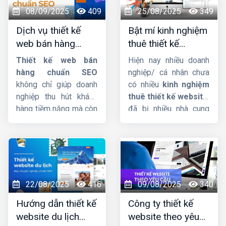
thu cực khủng. Nếu bạn
nhất kết quả tìm kiếm.
08/09/2025
409
25/08/2025
349
cũng đang muốn sở
Dịch vụ thiết kế
Bật mí kinh nghiệm
hữu một website bán
web bán hàng
thuê thiết kế
mỹ phẩm chuyên
chuẩn SEO, uy tín,
website chuẩn chỉ
nghiệp, hãy theo dõi
Thiết kế web bán
Hiện nay nhiều doanh
chuyên nghiệp
và uy tín
ngay bài viết sau đây
hàng chuẩn SEO
nghiệp/ cá nhân chưa
của
Công ty HIG
.
không chỉ giúp doanh
có nhiều
kinh nghiệm
nghiệp thu hút khách
thuê thiết kế website
,
hàng tiềm năng mà còn
đã bị nhiều nhà cung
tăng tỷ lệ chuyển đổi,
cấp dịch vụ lừa đảo,
tối ưu hóa trải nghiệm
làm nửa vời, không
người dùng trên mọi
thống nhất ký kết rõ
thiết bị. Một website
ràng. Lý do thì rất nhiều
chuẩn SEO sẽ giúp
nhưng chủ yếu là người
thương hiệu nâng cao
đi thuê không có tiêu
22/08/2025
416
09/08/2025
340
uy tín, cải thiện thứ
chí rõ ràng để chọn bên
Hướng dẫn thiết kế
Công ty thiết kế
hạng tìm kiếm, từ đó
thiết kế website uy tín
website du lịch
website theo yêu
mở rộng quy mô kinh
và chất lượng.