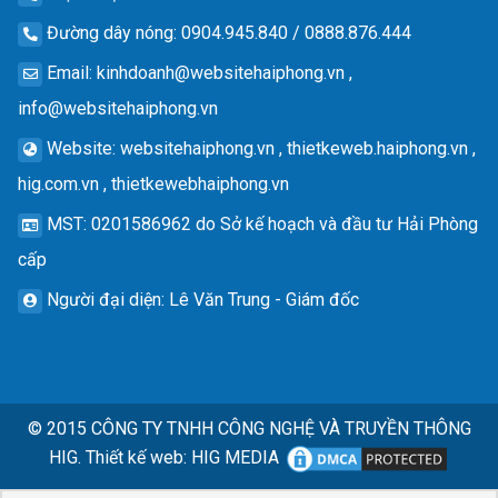
Đường dây nóng
: 0904.945.840 / 0888.876.444
Email
:
kinhdoanh@websitehaiphong.vn
,
info@websitehaiphong.vn
Website
: websitehaiphong.vn , thietkeweb.haiphong.vn ,
hig.com.vn , thietkewebhaiphong.vn
MST
: 0201586962 do Sở kế hoạch và đầu tư Hải Phòng
cấp
Người đại diện
: Lê Văn Trung - Giám đốc
© 2015
CÔNG TY TNHH CÔNG NGHỆ VÀ TRUYỀN THÔNG
HIG.
Thiết kế web
:
HIG MEDIA