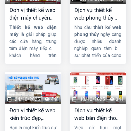
trọng đầu tư vào
để xây dựng thương
Đơn vị thiết kế web
Dịch vụ thiết kế
website spa, thẩm mỹ
hiệu và tăng doanh thu
điện máy chuyên
web phong thủy
viện? Cùng
Công ty
cho cửa hàng hoa của
nghiệp, chuẩn SEO,
đẹp, chuyên
HIG
khám phá nhé.
bạn.
Thiết kế web điện
Nhu cầu
thiết kế web
giá tốt
nghiệp, chuẩn SEO
máy
là giải pháp giúp
phong thủy
ngày càng
các cửa hàng, trung
được nhiều doanh
tâm điện máy tiếp cận
nghiệp quan tâm bởi
khách hàng trên
sự phát triển của công
internet và hỗ trợ công
nghệ và Internet. Trong
việc một cách dễ dàng,
bài này,
HIG
sẽ giúp
nhanh chóng.
Công ty
bạn tìm hiểu
thiết kế
HIG
với kinh nghiệm
website phong thủy
hơn 10 năm trong lĩnh
là gì ? Tầm quan trọng
vực thiết kế website,
và yêu cầu của thiết kế
24/10/2025
448
10/10/2025
341
chúng tôi đảm bảo
website theo phong
Đơn vị thiết kế web
Dịch vụ thiết kế
mang sự hài lòng cho
thủy.
kiến trúc đẹp,
web bán điện thoại
quý khách về chất
chuyên nghiệp,
chuyên nghiệp giúp
lượng dịch vụ.
Bạn là một kiến trúc sư
Việc sở hữu một