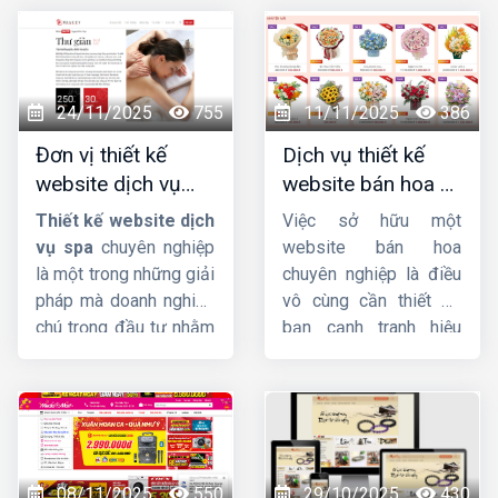
24/11/2025
755
11/11/2025
386
Đơn vị thiết kế
Dịch vụ thiết kế
website dịch vụ
website bán hoa uy
spa uy tín, chuyên
tín, chuyên nghiệp,
Thiết kế website dịch
Việc sở hữu một
nghiệp, chuẩn SEO
giao diện đẹp
vụ spa
chuyên nghiệp
website bán hoa
là một trong những giải
chuyên nghiệp là điều
pháp mà doanh nghiệp
vô cùng cần thiết để
chú trọng đầu tư nhằm
bạn cạnh tranh hiệu
quảng bá thương hiệu
quả trên thị trường
hiệu quả, thu hút khách
online. Không chỉ giúp
hàng tiềm năng và hỗ
bạn tiếp cận khách
trợ quản lý dịch vụ một
hàng tiềm năng một
cách chuyên nghiệp,
cách dễ dàng, website
tiện lợi. Tại sao chú
còn là công cụ đắc lực
08/11/2025
550
29/10/2025
430