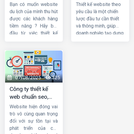
đẹp và chuyên
cầu uy tín, chuyên
doanh một cách bền
Bạn có muốn website
Thiết kế website theo
nghiệp
nghiệp
vững và hiệu quả.
du lịch của mình thu hút
yêu cầu là một chiến
được các khách hàng
lược đầu tư cần thiết
tiềm năng ? Hãy bắt
và thông minh, giúp
đầu từ việc thiết kế
doanh nghiệp tạo dựng
website du lịch chuyên
được độ nhận diện
nghiệp và tối ưu nhất.
thương hiệu, nâng cao
Trong bài viết này,
trải nghiệm người dùng
Công ty HIG
và tăng hiệu quả kinh
xin
hướng dẫn thiết
doanh thông qua
kế website du lịch
website của mình. Hiện
07/08/2025
325
đẹp và chuyên nghiệp.
nay,
HIG
là một trong
Công ty thiết kế
những
công ty thiết
web chuẩn seo,
kế website theo yêu
chuyên nghiệp, giá
cầu
uy tín nhất.
Website hiện đóng vai
tốt
trò vô cùng quan trọng
đối với sự tồn tại và
phát triển của các