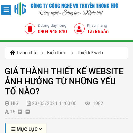
Đường dây nóng
Khách hàng
0904.945.840
Tài khoản
Trang chủ
Kiến thức
Thiết kế web
GIÁ THÀNH THIẾT KẾ WEBSITE
ẢNH HƯỞNG TỪ NHỮNG YẾU
TỐ NÀO?
HIG
23/03/2021 11:03:00
1982
16
MỤC LỤC