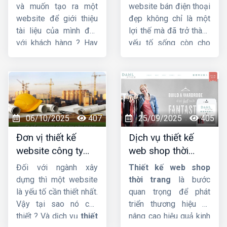
chuẩn SEO
tăng doanh số
và muốn tạo ra một
website bán điện thoại
website để giới thiệu
đẹp không chỉ là một
tài liệu của mình đến
lợi thế mà đã trở thành
với khách hàng ? Hay
yếu tố sống còn cho
bạn đang tìm kiếm
các doanh nghiệp, từ
một công ty
thiết kế
cửa hàng nhỏ lẻ đến
web kiến trúc
chuyên
chuỗi bán lẻ lớn. Một
nghiệp, uy tín ? Vậy thì
thiết kế web bán điện
hãy theo dõi ngay bài
thoại
chuyên nghiệp,
viết này của
Công ty
ấn tượng và tối ưu hóa
06/10/2025
407
25/09/2025
405
HIG
.
trải nghiệm người dùng
Đơn vị thiết kế
Dịch vụ thiết kế
sẽ là cầu nối vững
website công ty
web shop thời
chắc giữa thương hiệu
xây dựng chuyên
trang đẹp, ấn
của bạn và khách hàng
Đối với ngành xây
Thiết kế web shop
nghiệp, chuẩn SEO
tượng, chuyên
tiềm năng, giúp bạn
dựng thì một website
thời trang
là bước
bứt phá doanh số và
nghiệp
là yếu tố cần thiết nhất.
quan trọng để phát
khẳng định vị thế trên
Vậy tại sao nó cần
triển thương hiệu và
thị trường.
thiết ? Và dịch vụ
thiết
nâng cao hiệu quả kinh