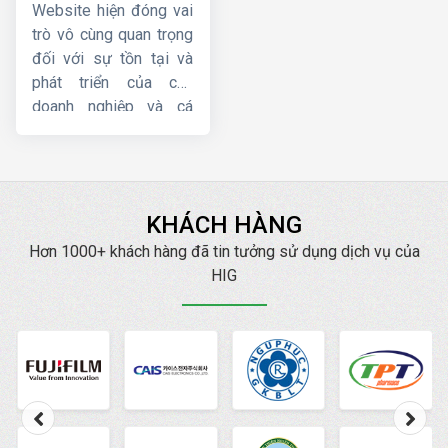
chuyên nghiệp, giá
cầu
uy tín nhất.
Website hiện đóng vai
tốt
trò vô cùng quan trọng
đối với sự tồn tại và
phát triển của các
doanh nghiệp và cá
nhân hoạt động kinh
doanh, bán hàng về lâu
dài. Tuy nhiên, một
website chuẩn SEO lại
KHÁCH HÀNG
mang đến cho bạn
những lợi ích tuyệt vời
Hơn 1000+ khách hàng đã tin tưởng sử dụng dịch vụ của
hơn nữa. Hiện nay,
HIG
HIG
là một trong những
công ty thiết kế web
chuẩn SEO
, chuyên
nghiệp, uy tín hàng đầu.