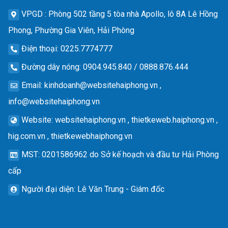
VPGD
: Phòng 502 tầng 5 tòa nhà Apollo, lô 8A Lê Hồng
Phong, Phường Gia Viên, Hải Phòng
Điện thoại
: 0225.7774777
Đường dây nóng
: 0904.945.840 / 0888.876.444
Email
:
kinhdoanh@websitehaiphong.vn
,
info@websitehaiphong.vn
Website
: websitehaiphong.vn , thietkeweb.haiphong.vn ,
hig.com.vn , thietkewebhaiphong.vn
MST
: 0201586962 do Sở kế hoạch và đầu tư Hải Phòng
cấp
Người đại diện
: Lê Văn Trung - Giám đốc