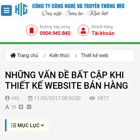
Đường dây nóng
Khách hàng
0904.945.840
Tài khoản
Trang chủ
Kiến thức
Thiết kế web
NHỮNG VẤN ĐỀ BẤT CẬP KHI
THIẾT KẾ WEBSITE BÁN HÀNG
HIG
11/05/2017 08:30:00
2877
16
MỤC LỤC