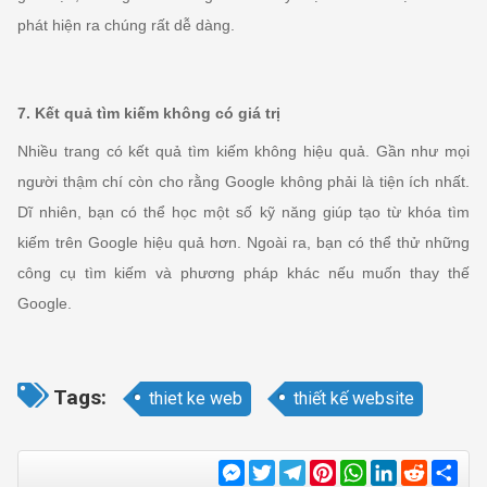
phát hiện ra chúng rất dễ dàng.
7. Kết quả tìm kiếm không có giá trị
Nhiều trang có kết quả tìm kiếm không hiệu quả. Gần như mọi
người thậm chí còn cho rằng Google không phải là tiện ích nhất.
Dĩ nhiên, bạn có thể học một số kỹ năng giúp tạo từ khóa tìm
kiếm trên Google hiệu quả hơn. Ngoài ra, bạn có thể thử những
công cụ tìm kiếm và phương pháp khác nếu muốn thay thế
Google.
Tags:
thiet ke web
thiết kế website
Messenger
Twitter
Telegram
Pinterest
WhatsApp
LinkedIn
Reddit
Sha