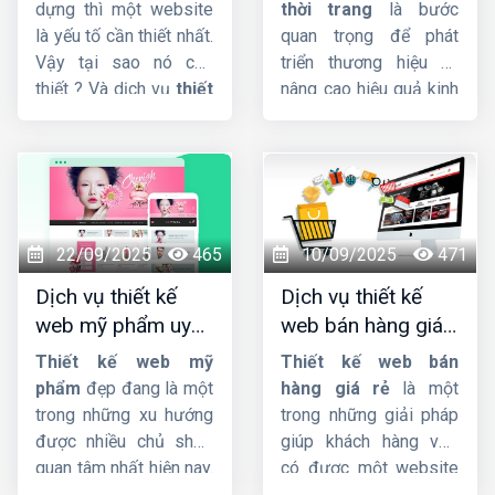
nghiệp, chuẩn SEO
tượng, chuyên
tiềm năng, giúp bạn
dựng thì một website
thời trang
là bước
bứt phá doanh số và
nghiệp
là yếu tố cần thiết nhất.
quan trọng để phát
khẳng định vị thế trên
Vậy tại sao nó cần
triển thương hiệu và
thị trường.
thiết ? Và dịch vụ
thiết
nâng cao hiệu quả kinh
kế website công ty
doanh. Nếu bạn đang
xây dựng
giao diện
cần tìm công ty cung
đẳng cấp, tích hợp sẵn
cấp dịch vụ
thiet ke
Responsive, cấu trúc
web shop thoi trang
code chuẩn SEO hỗ trợ
uy tín, chuyên nghiệp,
lên Top Google nhanh
giao diện đẹp, đảm
22/09/2025
465
10/09/2025
471
chóng quan trọng như
bảo chất lượng với giá
Dịch vụ thiết kế
Dịch vụ thiết kế
thế nào đối với trang
rẻ. Hãy liên hệ với đội
web mỹ phẩm uy
web bán hàng giá
web ?
ngũ nhân viên tư vấn
tín, chuyên nghiệp,
rẻ, đẹp, chuyên
của
HIG
chúng tôi.
Thiết kế web mỹ
Thiết kế web bán
chuẩn SEO
nghiệp
phẩm
đẹp đang là một
hàng giá rẻ
là một
trong những xu hướng
trong những giải pháp
được nhiều chủ shop
giúp khách hàng vừa
quan tâm nhất hiện nay.
có được một website
Thiet ke web my
bán hàng chuyên