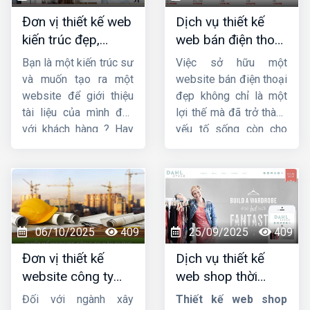
chúng tôi đảm bảo
website theo phong
Đơn vị thiết kế web
Dịch vụ thiết kế
mang sự hài lòng cho
thủy.
kiến trúc đẹp,
web bán điện thoại
quý khách về chất
chuyên nghiệp,
chuyên nghiệp giúp
lượng dịch vụ.
Bạn là một kiến trúc sư
Việc sở hữu một
chuẩn SEO
tăng doanh số
và muốn tạo ra một
website bán điện thoại
website để giới thiệu
đẹp không chỉ là một
tài liệu của mình đến
lợi thế mà đã trở thành
với khách hàng ? Hay
yếu tố sống còn cho
bạn đang tìm kiếm
các doanh nghiệp, từ
một công ty
thiết kế
cửa hàng nhỏ lẻ đến
web kiến trúc
chuyên
chuỗi bán lẻ lớn. Một
nghiệp, uy tín ? Vậy thì
thiết kế web bán điện
hãy theo dõi ngay bài
thoại
chuyên nghiệp,
viết này của
Công ty
ấn tượng và tối ưu hóa
06/10/2025
409
25/09/2025
409
HIG
.
trải nghiệm người dùng
Đơn vị thiết kế
Dịch vụ thiết kế
sẽ là cầu nối vững
website công ty
web shop thời
chắc giữa thương hiệu
xây dựng chuyên
trang đẹp, ấn
của bạn và khách hàng
Đối với ngành xây
Thiết kế web shop