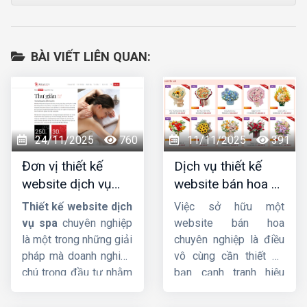
BÀI VIẾT LIÊN QUAN:
24/11/2025
760
11/11/2025
391
Đơn vị thiết kế
Dịch vụ thiết kế
website dịch vụ
website bán hoa uy
spa uy tín, chuyên
tín, chuyên nghiệp,
Thiết kế website dịch
Việc sở hữu một
nghiệp, chuẩn SEO
giao diện đẹp
vụ spa
chuyên nghiệp
website bán hoa
là một trong những giải
chuyên nghiệp là điều
pháp mà doanh nghiệp
vô cùng cần thiết để
chú trọng đầu tư nhằm
bạn cạnh tranh hiệu
quảng bá thương hiệu
quả trên thị trường
hiệu quả, thu hút khách
online. Không chỉ giúp