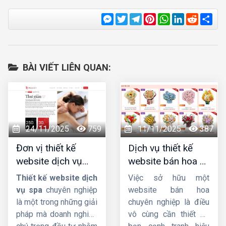
Messenger
Twitter
Telegram
Pinterest
WhatsApp
LinkedIn
Reddit
Sha
BÀI VIẾT LIÊN QUAN:
24/11/2025
759
11/11/2025
387
Đơn vị thiết kế
Dịch vụ thiết kế
website dịch vụ
website bán hoa uy
spa uy tín, chuyên
tín, chuyên nghiệp,
Thiết kế website dịch
Việc sở hữu một
nghiệp, chuẩn SEO
giao diện đẹp
vụ spa
chuyên nghiệp
website bán hoa
là một trong những giải
chuyên nghiệp là điều
pháp mà doanh nghiệp
vô cùng cần thiết để