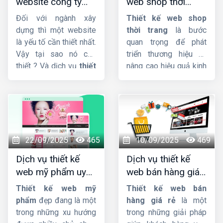
website công ty
web shop thời
chắc giữa thương hiệu
xây dựng chuyên
trang đẹp, ấn
của bạn và khách hàng
Đối với ngành xây
Thiết kế web shop
nghiệp, chuẩn SEO
tượng, chuyên
tiềm năng, giúp bạn
dựng thì một website
thời trang
là bước
bứt phá doanh số và
nghiệp
là yếu tố cần thiết nhất.
quan trọng để phát
khẳng định vị thế trên
Vậy tại sao nó cần
triển thương hiệu và
thị trường.
thiết ? Và dịch vụ
thiết
nâng cao hiệu quả kinh
kế website công ty
doanh. Nếu bạn đang
xây dựng
giao diện
cần tìm công ty cung
đẳng cấp, tích hợp sẵn
cấp dịch vụ
thiet ke
Responsive, cấu trúc
web shop thoi trang
code chuẩn SEO hỗ trợ
uy tín, chuyên nghiệp,
lên Top Google nhanh
giao diện đẹp, đảm
22/09/2025
465
10/09/2025
469
chóng quan trọng như
bảo chất lượng với giá
Dịch vụ thiết kế
Dịch vụ thiết kế
thế nào đối với trang
rẻ. Hãy liên hệ với đội
web mỹ phẩm uy
web bán hàng giá
web ?
ngũ nhân viên tư vấn
tín, chuyên nghiệp,
rẻ, đẹp, chuyên
của
HIG
chúng tôi.
Thiết kế web mỹ
Thiết kế web bán
chuẩn SEO
nghiệp
phẩm
đẹp đang là một
hàng giá rẻ
là một
trong những xu hướng
trong những giải pháp