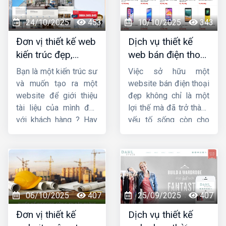
hơn 10 năm trong lĩnh
là gì ? Tầm quan trọng
vực thiết kế website,
và yêu cầu của thiết kế
24/10/2025
453
10/10/2025
343
chúng tôi đảm bảo
website theo phong
Đơn vị thiết kế web
Dịch vụ thiết kế
mang sự hài lòng cho
thủy.
kiến trúc đẹp,
web bán điện thoại
quý khách về chất
chuyên nghiệp,
chuyên nghiệp giúp
lượng dịch vụ.
Bạn là một kiến trúc sư
Việc sở hữu một
chuẩn SEO
tăng doanh số
và muốn tạo ra một
website bán điện thoại
website để giới thiệu
đẹp không chỉ là một
tài liệu của mình đến
lợi thế mà đã trở thành
với khách hàng ? Hay
yếu tố sống còn cho
bạn đang tìm kiếm
các doanh nghiệp, từ
một công ty
thiết kế
cửa hàng nhỏ lẻ đến
web kiến trúc
chuyên
chuỗi bán lẻ lớn. Một
nghiệp, uy tín ? Vậy thì
thiết kế web bán điện
hãy theo dõi ngay bài
thoại
chuyên nghiệp,
viết này của
Công ty
ấn tượng và tối ưu hóa
06/10/2025
407
25/09/2025
407
HIG
.
trải nghiệm người dùng
Đơn vị thiết kế
Dịch vụ thiết kế
sẽ là cầu nối vững