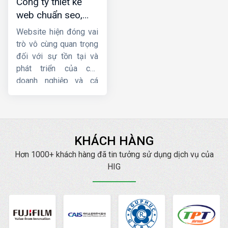
Công ty thiết kế
những
công ty thiết
web chuẩn seo,
kế website theo yêu
chuyên nghiệp, giá
cầu
uy tín nhất.
Website hiện đóng vai
tốt
trò vô cùng quan trọng
đối với sự tồn tại và
phát triển của các
doanh nghiệp và cá
nhân hoạt động kinh
doanh, bán hàng về lâu
dài. Tuy nhiên, một
website chuẩn SEO lại
KHÁCH HÀNG
mang đến cho bạn
những lợi ích tuyệt vời
Hơn 1000+ khách hàng đã tin tưởng sử dụng dịch vụ của
hơn nữa. Hiện nay,
HIG
HIG
là một trong những
công ty thiết kế web
chuẩn SEO
, chuyên
nghiệp, uy tín hàng đầu.