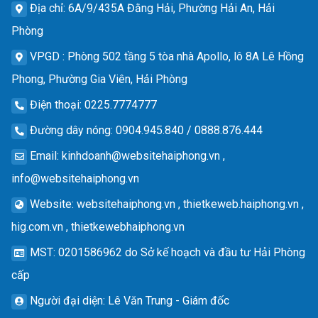
Địa chỉ
: 6A/9/435A Đằng Hải, Phường Hải An, Hải
Phòng
VPGD
: Phòng 502 tầng 5 tòa nhà Apollo, lô 8A Lê Hồng
Phong, Phường Gia Viên, Hải Phòng
Điện thoại
: 0225.7774777
Đường dây nóng
: 0904.945.840 / 0888.876.444
Email
:
kinhdoanh@websitehaiphong.vn
,
info@websitehaiphong.vn
Website
: websitehaiphong.vn , thietkeweb.haiphong.vn ,
hig.com.vn , thietkewebhaiphong.vn
MST
: 0201586962 do Sở kế hoạch và đầu tư Hải Phòng
cấp
Người đại diện
: Lê Văn Trung - Giám đốc