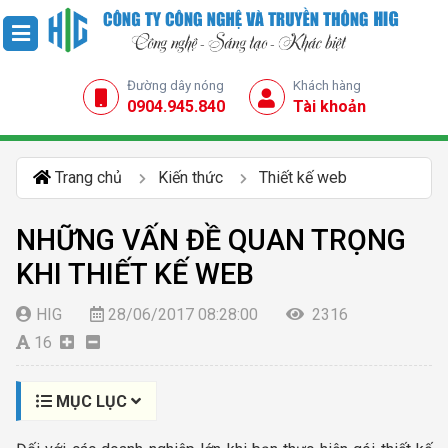
Đường dây nóng
Khách hàng
0904.945.840
Tài khoản
Trang chủ
Kiến thức
Thiết kế web
NHỮNG VẤN ĐỀ QUAN TRỌNG
KHI THIẾT KẾ WEB
HIG
28/06/2017 08:28:00
2316
16
MỤC LỤC