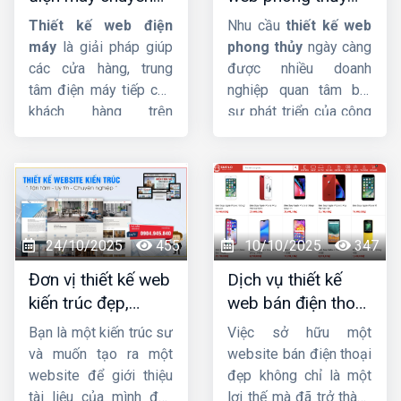
nghiệp, chuẩn SEO,
đẹp, chuyên
HIG
khám phá nhé.
bạn.
Thiết kế web điện
Nhu cầu
thiết kế web
giá tốt
nghiệp, chuẩn SEO
máy
là giải pháp giúp
phong thủy
ngày càng
các cửa hàng, trung
được nhiều doanh
tâm điện máy tiếp cận
nghiệp quan tâm bởi
khách hàng trên
sự phát triển của công
internet và hỗ trợ công
nghệ và Internet. Trong
việc một cách dễ dàng,
bài này,
HIG
sẽ giúp
nhanh chóng.
Công ty
bạn tìm hiểu
thiết kế
HIG
với kinh nghiệm
website phong thủy
hơn 10 năm trong lĩnh
là gì ? Tầm quan trọng
vực thiết kế website,
và yêu cầu của thiết kế
24/10/2025
455
10/10/2025
347
chúng tôi đảm bảo
website theo phong
Đơn vị thiết kế web
Dịch vụ thiết kế
mang sự hài lòng cho
thủy.
kiến trúc đẹp,
web bán điện thoại
quý khách về chất
chuyên nghiệp,
chuyên nghiệp giúp
lượng dịch vụ.
Bạn là một kiến trúc sư
Việc sở hữu một
chuẩn SEO
tăng doanh số
và muốn tạo ra một
website bán điện thoại
website để giới thiệu
đẹp không chỉ là một
tài liệu của mình đến
lợi thế mà đã trở thành