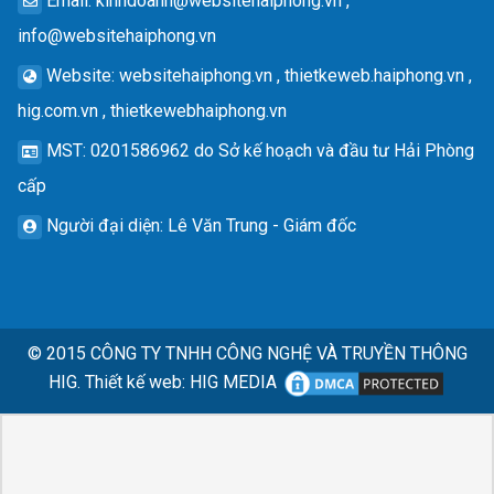
Email
:
kinhdoanh@websitehaiphong.vn
,
info@websitehaiphong.vn
Website
: websitehaiphong.vn , thietkeweb.haiphong.vn ,
hig.com.vn , thietkewebhaiphong.vn
MST
: 0201586962 do Sở kế hoạch và đầu tư Hải Phòng
cấp
Người đại diện
: Lê Văn Trung - Giám đốc
© 2015
CÔNG TY TNHH CÔNG NGHỆ VÀ TRUYỀN THÔNG
HIG.
Thiết kế web
:
HIG MEDIA