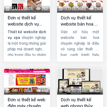
24/11/2025
762
11/11/2025
393
Đơn vị thiết kế
Dịch vụ thiết kế
website dịch vụ
website bán hoa uy
spa uy tín, chuyên
tín, chuyên nghiệp,
Thiết kế website dịch
Việc sở hữu một
nghiệp, chuẩn SEO
giao diện đẹp
vụ spa
chuyên nghiệp
website bán hoa
là một trong những giải
chuyên nghiệp là điều
pháp mà doanh nghiệp
vô cùng cần thiết để
chú trọng đầu tư nhằm
bạn cạnh tranh hiệu
quảng bá thương hiệu
quả trên thị trường
hiệu quả, thu hút khách
online. Không chỉ giúp
hàng tiềm năng và hỗ
bạn tiếp cận khách
trợ quản lý dịch vụ một
hàng tiềm năng một
cách chuyên nghiệp,
cách dễ dàng, website
tiện lợi. Tại sao chú
còn là công cụ đắc lực
08/11/2025
558
29/10/2025
432
trọng đầu tư vào
để xây dựng thương
Đơn vị thiết kế web
Dịch vụ thiết kế
website spa, thẩm mỹ
hiệu và tăng doanh thu
điện máy chuyên
web phong thủy
viện? Cùng
Công ty
cho cửa hàng hoa của