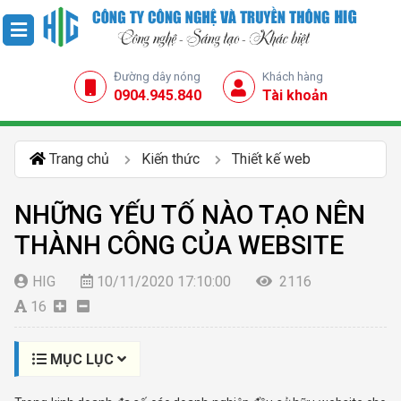
Đường dây nóng
Khách hàng
0904.945.840
Tài khoản
Trang chủ
Kiến thức
Thiết kế web
NHỮNG YẾU TỐ NÀO TẠO NÊN
THÀNH CÔNG CỦA WEBSITE
HIG
10/11/2020 17:10:00
2116
16
MỤC LỤC