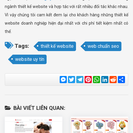
ngành thiết kế website và hợp tác với rất nhiều đối tác khác nhau.
Vì vậy chúng tôi cam kết đem lại cho khách hàng những thiết kế
website doanh nghiệp hiện đại nhất với chi phí tiết kiệm nhất có
thể.
Tags:
thiết kế website
web chuẩn seo
website uy tín
Messenger
Twitter
Telegram
Pinterest
WhatsApp
LinkedIn
Reddit
Sha
BÀI VIẾT LIÊN QUAN: