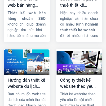
hữu một website bán
web bán hàng
thuê thiết kế
mỹ phẩm chuyên
chuẩn SEO, uy tín,
website chuẩn chỉ
nghiệp, hãy theo dõi
Thiết kế web bán
Hiện nay nhiều doanh
chuyên nghiệp
và uy tín
ngay bài viết sau đây
hàng chuẩn SEO
nghiệp/ cá nhân chưa
của
Công ty HIG
.
không chỉ giúp doanh
có nhiều
kinh nghiệm
nghiệp thu hút khách
thuê thiết kế website
,
hàng tiềm năng mà còn
đã bị nhiều nhà cung
tăng tỷ lệ chuyển đổi,
cấp dịch vụ lừa đảo,
tối ưu hóa trải nghiệm
làm nửa vời, không
người dùng trên mọi
thống nhất ký kết rõ
thiết bị. Một website
ràng. Lý do thì rất nhiều
chuẩn SEO sẽ giúp
nhưng chủ yếu là người
thương hiệu nâng cao
đi thuê không có tiêu
22/08/2025
421
09/08/2025
346
uy tín, cải thiện thứ
chí rõ ràng để chọn bên
Hướng dẫn thiết kế
Công ty thiết kế
hạng tìm kiếm, từ đó
thiết kế website uy tín
website du lịch
website theo yêu
mở rộng quy mô kinh
và chất lượng.
đẹp và chuyên
cầu uy tín, chuyên
doanh một cách bền
Bạn có muốn website
Thiết kế website theo
nghiệp
nghiệp
vững và hiệu quả.
du lịch của mình thu hút
yêu cầu là một chiến
được các khách hàng
lược đầu tư cần thiết