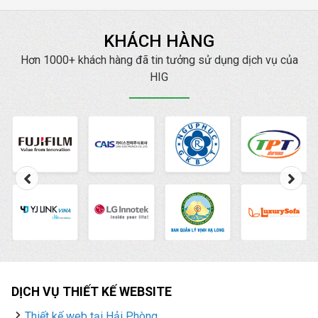
dài. Tuy nhiên, một
website chuẩn SEO lại
KHÁCH HÀNG
mang đến cho bạn
những lợi ích tuyệt vời
Hơn 1000+ khách hàng đã tin tưởng sử dụng dịch vụ của
hơn nữa. Hiện nay,
HIG
HIG
là một trong những
công ty thiết kế web
chuẩn SEO
, chuyên
nghiệp, uy tín hàng đầu.
DỊCH VỤ THIẾT KẾ WEBSITE
Thiết kế web tại Hải Phòng