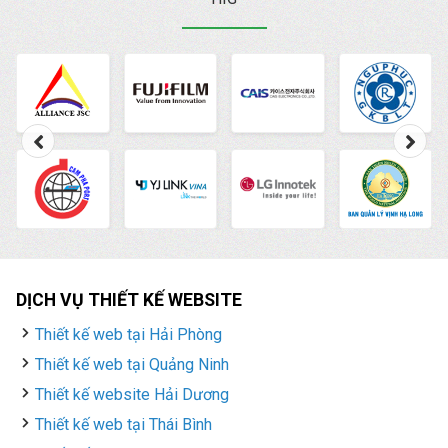
trong việc xây dựng
thương hiệu quảng bá
dịch vụ sản phẩm. Sự
cạnh tranh gay gắt trên
môi trường kinh doanh
trực tuyến cộng với sự
ra đời và hỗ trợ của SEO
sẽ làm bạn phải cân
nhắc mua domain thuận
tiện cho việc SEO hay
không?
DỊCH VỤ THIẾT KẾ WEBSITE
Thiết kế web tại Hải Phòng
Thiết kế web tại Quảng Ninh
Thiết kế website Hải Dương
Thiết kế web tại Thái Bình