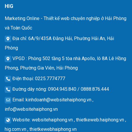
HIG
Marketing Online - Thiết kế web chuyên nghiệp ở Hải Phòng
và Toàn Quốc
Địa chỉ
: 6A/9/435A Đằng Hải, Phường Hải An, Hải
Phòng
VPGD
: Phòng 502 tầng 5 tòa nhà Apollo, lô 8A Lê Hồng
Phong, Phường Gia Viên, Hải Phòng
Điện thoại
: 0225.7774777
Đường dây nóng
: 0904.945.840 / 0888.876.444
Email
:
kinhdoanh@websitehaiphong.vn
,
info@websitehaiphong.vn
Website
: websitehaiphong.vn , thietkeweb.haiphong.vn ,
hig.com.vn , thietkewebhaiphong.vn