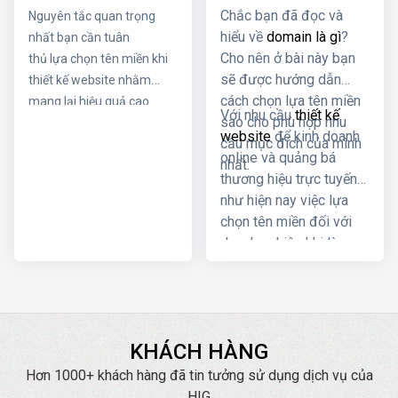
được tên miền tốt
doanh nghiệp
Chắc bạn đã đọc và
Nguyên tắc quan trọng
cần áp dụng
hiểu về
domain là gì
?
nhất bạn cần tuân
nguyên tắc nào
Cho nên ở bài này bạn
thủ lựa chọn tên miền khi
sẽ được hướng dẫn
thiết kế website nhằm
cách chọn lựa tên miền
mang lại hiệu quả cao
Với nhu cầu
thiết kế
sao cho phù hợp nhu
nhất. Trong thiết kế
website
để kinh doanh
cầu mục đích của mình
website để chọn được tên
online và quảng bá
nhất.
miền tốt cần áp dụng
thương hiệu trực tuyến
nguyên tắc nào. Hãy cùng
như hiện nay việc lựa
công ty thiết kế website ở
chọn tên miền đối với
hải phòng tìm hiểu về vấn
doanh nghiệp khi làm
đề này nhé!!
web là rất quan trọng.
Tên miền hay domain
của website phải đáp
ứng được tính rõ ràng,
KHÁCH HÀNG
thân thiện với người
dùng đồng thời cũng là
Hơn 1000+ khách hàng đã tin tưởng sử dụng dịch vụ của
phương tiện đắc lực
HIG