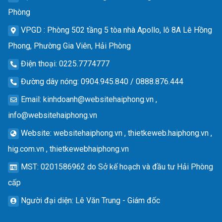
Phòng
VPGD
: Phòng 502 tầng 5 tòa nhà Apollo, lô 8A Lê Hồng
Phong, Phường Gia Viên, Hải Phòng
Điện thoại
: 0225.7774777
Đường dây nóng
: 0904.945.840 / 0888.876.444
Email
:
kinhdoanh@websitehaiphong.vn
,
info@websitehaiphong.vn
Website
: websitehaiphong.vn , thietkeweb.haiphong.vn ,
hig.com.vn , thietkewebhaiphong.vn
MST
: 0201586962 do Sở kế hoạch và đầu tư Hải Phòng
cấp
Người đại diện
: Lê Văn Trung - Giám đốc