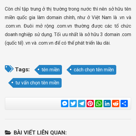
Còn chỉ tập trung ở thị trường trong nước thì nên sở hữu tên
miền quốc gia làm domain chính, như ở Việt Nam là .vn và
.com.vn. Đuôi mở rộng .com.vn thường được các tổ chức
doanh nghiệp sử dụng. Tối ưu nhất là sở hữu 3 domain .com
(quốc tế) .vn và .com.vn để có thể phát triển lâu dài.
Tags:
tên miền
cách chọn tên miền
tư vấn chọn tên miền
Messenger
Twitter
Telegram
Pinterest
WhatsApp
LinkedIn
Reddit
Sha
BÀI VIẾT LIÊN QUAN: