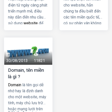
điện tử ngày càng phát
cho website, hẳn
triển mạnh mẽ, điều
chúng ta đều biết đến
này dẫn đến nhu cầu
các tên miền quốc tế,
sử dụng
website
để
có sự phân vân không
quảng bá thương hiệu
biết có nên lựa chọn
của doanh nghiệp ngày
sử dụng loại tên miền
càng tăng cao. Tuy
này hay không?
nhiên một trong những
vấn đề thường khiến
các doanh nghiệp cảm
30/08/2013
11821
thấy đau đầu đó là lựa
Domain, tên miền
chọn đuôi tên miền phù
là gì ?
hợp.
Domain
là tên gọi dễ
nhớ hay là định danh
cho một website, máy
tính, máy chủ lưu trữ
hoặc mạng lưới trên