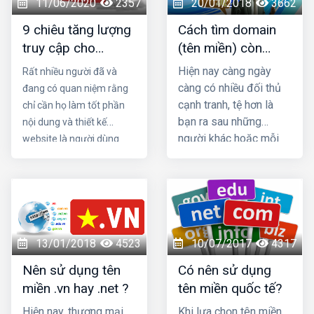
11/06/2020
2357
20/01/2018
3662
bạn chạy được. Nếu
một Website chuẩn SEO,
9 chiêu tăng lượng
Cách tìm domain
bạn chỉ có tên miền -
với giao diện tinh tế lại thu
truy cập cho
(tên miền) còn
domain mà không có
hút người dùng.
website
trống một cách
dịch vụ web hosting thì
Hiện nay càng ngày
Rất nhiều người đã và
nhanh chóng
bạn không thể có một
càng có nhiều đối thủ
đang có quan niệm rằng
trang web được.
cạnh tranh, tệ hơn là
chỉ cần họ làm tốt phần
bạn ra sau những
nội dung và thiết kế
người khác hoặc mỗi
website là người dùng
người muốn sở hữu
web sẽ tự động “kéo đến
nhiều hơn một website,
ùn ùn”. Không phải vậy
việc lựa chọn tên miền
dưới đây là 9 chiêu tăng
lại càng khó khăn hơn
lượng truy cập cho
website cùng tìm hiểu
nhé
13/01/2018
4523
10/07/2017
4317
Nên sử dụng tên
Có nên sử dụng
miền .vn hay .net ?
tên miền quốc tế?
Hiện nay, thương mại
Khi lựa chọn tên miền