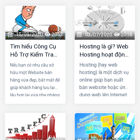
15/09/2020
2052
02/07/2020
2018
Tìm hiểu Công Cụ
Hosting là gì? Web
Hỗ Trợ Kiểm Tra
Hosting hoạt động
Tốc Độ Website
như thế nào?
Hosting (hay web
Nếu bạn có nhu cầu sở
Bán Hàng Miễn Phí
hosting) là một dịch vụ
hữu một Website bán
online giúp bạn xuất
hàng vừa đẹp, bắt mắt để
bản website hoặc ứng
giúp khách hàng lưu lại
dụng web lên Internet.
lâu hơn lại vừa nhẹ nhàng
Khi bạn đăng ký dịch
để giảm tải trang We. Hãy
vụ hosting, tức là bạn
liên hệ ngay với dịch vụ
thuê một chỗ đặt trên
thiết kế Website tại hải
server chứa tất cả các
phòng chuyên nghiệp,
files và dữ liệu cần
chuẩn SEO tại HIG. Chúng
thiết để website của
tôi sẽ giúp bạn có được