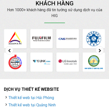
thông qua kênh
tỉnh Miền Bắc, chúng tôi
KHÁCH HÀNG
Facebook Marketing,
chắc chắn sẽ giúp quý
Hơn 1000+ khách hàng đã tin tưởng sử dụng dịch vụ của
mang lại hiệu quả về
khách phát triển kinh
HIG
doanh số cao hơn, cũng
doanh nhanh chóng.
như uy tín thương hiệu
cho doanh nghiệp/shop.
DỊCH VỤ THIẾT KẾ WEBSITE
Thiết kế web tại Hải Phòng
Thiết kế web tại Quảng Ninh