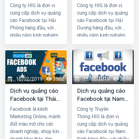
Phòng
Dương giá rẻ, uy tín
Công ty HIG là đơn vị
Công ty HIG là đơn vị
nhất
cung cấp dịch vụ quảng
cung cấp dịch vụ quảng
cáo Facebook tại Hải
cáo Facebook tại Hải
Phòng hàng đầu, với
Dương hàng đầu, với
nhiều năm kinh nghiệm
nhiều năm kinh nghiệm
chạy quảng cáo cho
chạy quảng cáo cho
hàng trăm khách hàng
hàng trăm khách hàng
lớn nhỏ ở Hải Phòng và
lớn nhỏ ở Hải Dương và
các tỉnh Miền Bắc,
toàn quốc Việt Nam,
chúng tôi chắc chắn sẽ
chúng tôi chắc chắn sẽ
16/02/2019
3502
18/02/2019
3698
giúp quý khách phát
giúp quý khách phát
triển kinh doanh nhanh
triển kinh doanh nhanh
Dịch vụ quảng cáo
Dịch vụ quảng cáo
chóng.
chóng.
Facebook tại Thái
Facebook tại Nam
Bình giá rẻ, uy tín
Định giá rẻ, uy tín
Facebook là kênh
Công ty Truyền
Marketing Online, mảnh
Thông HIG là đơn vị
đất màu mỡ cho các
cung cấp dịch vụ quảng
doanh nghiệp, shop kinh
cáo Facebook tại Nam
doanh khai thác, tìm
Định hàng đầu, với nhiều