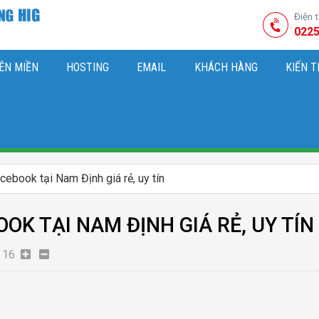
Điện 
0225
ÊN MIỀN
HOSTING
EMAIL
KHÁCH HÀNG
KIẾN 
HIỆU
M SÓC WEBSITE & SEO TỔNG THỂ
OK
KIẾN THỨC MARKETI
ebook tại Nam Định giá rẻ, uy tín
OK TẠI NAM ĐỊNH GIÁ RẺ, UY TÍN
16