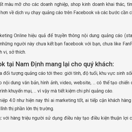
ất màu mỡ cho các doanh nghiệp, shop kinh doanh khai thác, t
hơn về dịch vụ chạy quảng cáo trên Facebook và các bước cần chu
ng Online hiệu quả để truyền thông nội dung quảng cáo (status,
những người này chưa kết bạn facebook với bạn, chưa like FanP
h vi, sở thích.
ok tại Nam Định mang lại cho quý khách:
 đối tượng quảng cáo tới theo: giới tính, độ tuổi, khu vực sinh số
nội dung văn bản, hình ảnh, video, website, ... có thể tạo chiến
ình khuyến mại, ... vì vậy mà tiết kiệm chi phí quảng cáo.
iệp 4.0 như hiện nay thì ai marketing tốt, ai tiếp cận khách hà
ĩnh thị phần lớn thị trường.
:
với hàng triệu người sử dụng điều này tạo điều kiện thuận lợi 