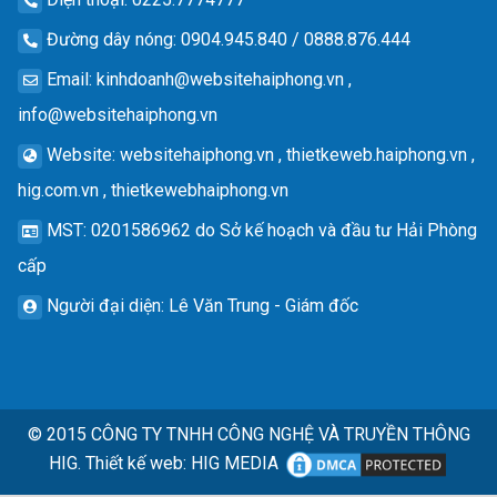
Đường dây nóng
: 0904.945.840 / 0888.876.444
Email
:
kinhdoanh@websitehaiphong.vn
,
info@websitehaiphong.vn
Website
: websitehaiphong.vn , thietkeweb.haiphong.vn ,
hig.com.vn , thietkewebhaiphong.vn
MST
: 0201586962 do Sở kế hoạch và đầu tư Hải Phòng
cấp
Người đại diện
: Lê Văn Trung - Giám đốc
© 2015
CÔNG TY TNHH CÔNG NGHỆ VÀ TRUYỀN THÔNG
HIG.
Thiết kế web
:
HIG MEDIA