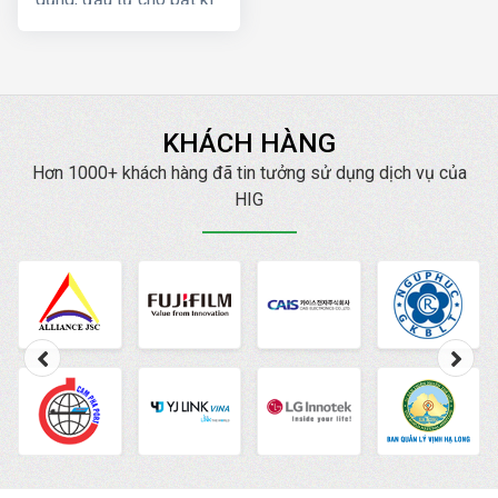
doanh nghiệp, cửa
hàng nào kinh doanh các
sản phẩm/dịch vụ dành
cho giới trẻ. Bởi lẽ 100%
người sử dụng Zalo đều
KHÁCH HÀNG
là người dùng thật và
Hơn 1000+ khách hàng đã tin tưởng sử dụng dịch vụ của
phần lớn trong độ tuổi
HIG
trẻ, với con số hơn 80
triệu người dùng thường
xuyên thì một khi quảng
cáo của bạn xuất hiện
trên Zalo thì sẽ chắc
chắn tiếp cận đến
những khách hàng có
nhu cầu mua bán thật,
đúng với nhu cầu sử
dụng sản phẩm/dịch vụ
đang quảng cáo.