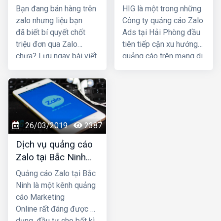
phải ai cùng biết
uy tín và giá rẻ nhất
Bạn đang bán hàng trên
HIG là một trong những
zalo nhưng liệu bạn
Công ty quảng cáo Zalo
đã biết bí quyết chốt
Ads tại Hải Phòng đầu
triệu đơn qua Zalo
tiên tiếp cận xu hướng
chưa? Lưu ngay bài viết
quảng cáo trên mạng di
dưới đây của HIG -
động. Chúng tôi đã và
công ty
quảng cáo
đang phục vụ rất
Zalo
hàng đầu Việt Nam
nhiều doanh
để tăng doanh số tháng
nghiệp/shop tiếp cận và
này nha!
tương tác thành công
26/03/2019
2387
với nhiều khách hàng
thông qua kênh Zalo
Dịch vụ quảng cáo
Marketing, mang lại hiệu
Zalo tại Bắc Ninh
quả về doanh số cao
giá rẻ, uy tín nhất
Quảng cáo Zalo tại Bắc
hơn, cũng như uy tín
Ninh là một kênh quảng
thương hiệu cho doanh
cáo Marketing
nghiệp/cửa hàng.
Online rất đáng được áp
dụng, đầu tư cho bất kì