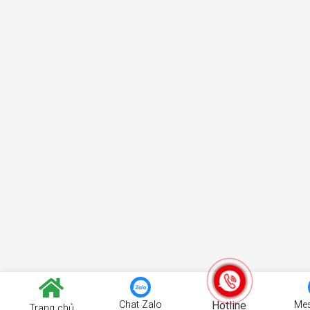
Chat Zalo
Hotline
Me
Trang chủ