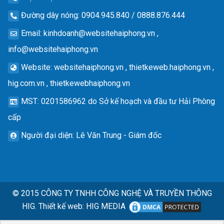
Đường dây nóng
: 0904.945.840 / 0888.876.444
Email
:
kinhdoanh@websitehaiphong.vn
,
info@websitehaiphong.vn
Website
: websitehaiphong.vn , thietkeweb.haiphong.vn ,
hig.com.vn , thietkewebhaiphong.vn
MST
: 0201586962 do Sở kế hoạch và đầu tư Hải Phòng
cấp
Người đại diện
: Lê Văn Trung - Giám đốc
© 2015
CÔNG TY TNHH CÔNG NGHỆ VÀ TRUYỀN THÔNG
HIG.
Thiết kế web
:
HIG MEDIA