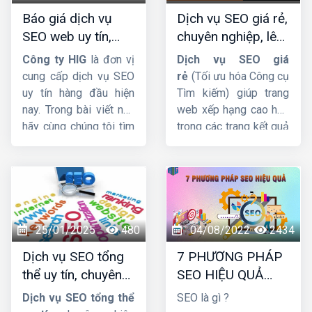
Báo giá dịch vụ
Dịch vụ SEO giá rẻ,
SEO web uy tín,
chuyên nghiệp, lên
chuyên nghiệp,
TOP Google bền
Công ty HIG
là đơn vị
Dịch vụ SEO giá
hiệu quả lâu dài
vững
cung cấp dịch vụ SEO
rẻ
(Tối ưu hóa Công cụ
uy tín hàng đầu hiện
Tìm kiếm) giúp trang
nay. Trong bài viết này
web xếp hạng cao hơn
hãy cùng chúng tôi tìm
trong các trang kết quả
hiểu
báo giá dịch vụ
của công cụ tìm kiếm.
SEO web
được cập
Và thu hút nhiều lưu
nhật mới nhất.
lượng truy cập hơn đến
trang web. Trong bài
viết này, cùng
HIG
tìm
hiểu chi tiết về dịch vụ
25/01/2025
480
04/08/2022
2434
này nhá !
Dịch vụ SEO tổng
7 PHƯƠNG PHÁP
thể uy tín, chuyên
SEO HIỆU QUẢ
nghiệp và hiệu quả
BẠN NÊN BIẾT
Dịch vụ SEO tổng thể
SEO là gì ?