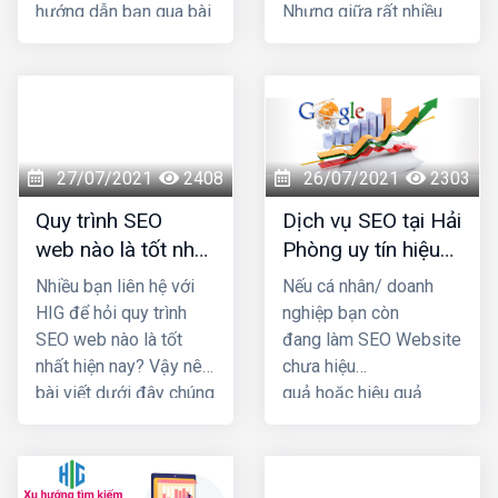
hướng dẫn bạn qua bài
Nhưng giữa rất nhiều
viết dưới đây
đơn vị cùng ngành
nghề đâu là địa chỉ bạn
nên "chọn mặt gửi
vàng" Cùng chúng tôi
đi khám phá qua bài
viết này nhé!
27/07/2021
2408
26/07/2021
2303
Quy trình SEO
Dịch vụ SEO tại Hải
web nào là tốt nhất
Phòng uy tín hiệu
hiện nay?
quả nhất 2021
Nhiều bạn liên hệ với
Nếu cá nhân/ doanh
HIG để hỏi quy trình
nghiệp bạn còn
SEO web nào là tốt
đang làm SEO Website
nhất hiện nay? Vậy nên
chưa hiệu
bài viết dưới đây chúng
quả hoặc hiệu quả
tôi sẽ cung cấp 1 số
kém thì hãy nhấc máy
thông tin giúp bạn trả
gọi ngay cho HIG, để
lời được câu hỏi đó
chúng tôi có thể tư vấn