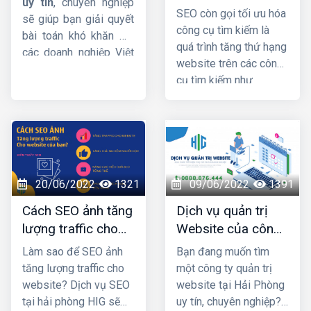
uy tín
, chuyên nghiệp
SEO còn gọi tối ưu hóa
sẽ giúp bạn giải quyết
công cụ tìm kiếm là
bài toán khó khăn mà
quá trình tăng thứ hạng
các doanh nghiệp Việt
website trên các công
Nam đang gặp phải.
cụ tìm kiếm như
Cụ thể thế nào hãy
Google, Bing,… hình
cùng theo dõi bài viết
thức marketing dễ đưa
dưới đây của
HIG
nhé !
thương hiệu tới khách
hàng. SEO có 3 phần:
chiến lược, chiến thuật
và copywriting. Khi
20/06/2022
1321
09/06/2022
1391
đảm bảo 3 yếu tố đó
Cách SEO ảnh tăng
Dịch vụ quản trị
thì chiến lược
lượng traffic cho
Website của công
marketing của bạn sẽ
website của bạn?
ty nào uy tín và
thành công và
giúp bạn
Làm sao để SEO ảnh
Bạn đang muốn tìm
chuyên nghiệp nhất
tăng doanh thu - lợi
tăng lượng traffic cho
một công ty quản trị
nhuận đáng kể
.
Hải Phòng?
website? Dịch vụ SEO
website tại Hải Phòng
tại hải phòng HIG sẽ
uy tín, chuyên nghiệp?