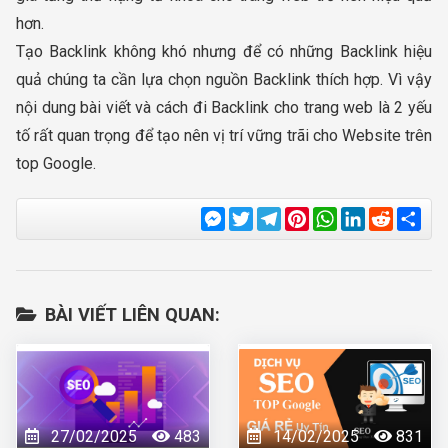
hơn.
Tạo Backlink không khó nhưng để có những Backlink hiệu
quả chúng ta cần lựa chọn nguồn Backlink thích hợp. Vì vậy
nội dung bài viết và cách đi Backlink cho trang web là 2 yếu
tố rất quan trọng để tạo nên vị trí vững trãi cho Website trên
top Google.
Messenger
Twitter
Telegram
Pinterest
WhatsApp
LinkedIn
Reddit
Sha
BÀI VIẾT LIÊN QUAN:
27/02/2025
483
14/02/2025
831