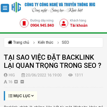
Đường dây nóng
Khách hàng
0904.945.840
Tài khoản
Trang chủ
Kiến thức
SEO
TẠI SAO VIỆC ĐẶT BACKLINK
LẠI QUAN TRỌNG TRONG SEO ?
HIG
20/06/2022 16:19:00
1311
16
MỤC LỤC