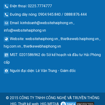
Điện thoại
: 0225.7774777
Đường dây nóng
: 0904.945.840 / 0888.876.444
Email
:
kinhdoanh@websitehaiphong.vn
,
info@websitehaiphong.vn
Website
: websitehaiphong.vn , thietkeweb.haiphong.vn ,
hig.com.vn , thietkewebhaiphong.vn
MST
: 0201586962 do Sở kế hoạch và đầu tư Hải Phòng
cấp
Người đại diện
: Lê Văn Trung - Giám đốc
© 2015
CÔNG TY TNHH CÔNG NGHỆ VÀ TRUYỀN THÔNG
HIG.
Thiết kế web
:
HIG MEDIA