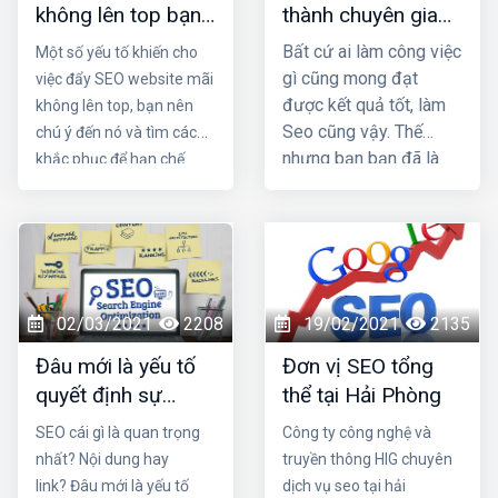
không lên top bạn
thành chuyên gia
có biết lý do là gì
seo, cần những
Bất cứ ai làm công việc
Một số yếu tố khiến cho
không?
thói quen nào?
gì cũng mong đạt
việc đẩy SEO website mãi
được kết quả tốt, làm
không lên top, bạn nên
Seo cũng vậy. Thế
chú ý đến nó và tìm cách
nhưng bạn bạn đã là
khắc phục để hạn chế
nhiều tháng nhưng vẫn
được những rủi ro trong
không lên top mà còn
quá trình vận hành. Trong
bị các đối thủ vượt
bài viết này Đơn vị seo ở
mặt. Vậy làm sao để
hải phòng sẽ mách bạn lý
trở thành một seo
do tại sao seo mãi không
giỏi. Nếu quyết tâm trở
lên top nhé!
02/03/2021
2208
19/02/2021
2135
thành chuyên gia seo,
Đâu mới là yếu tố
Đơn vị SEO tổng
cần những thói quen
quyết định sự
thể tại Hải Phòng
nào?
thành bại của SEO
SEO cái gì là quan trọng
Công ty công nghệ và
nhất? Nội dung hay
truyền thông HIG chuyên
link? Đâu mới là yếu tố
dịch vụ seo tại hải