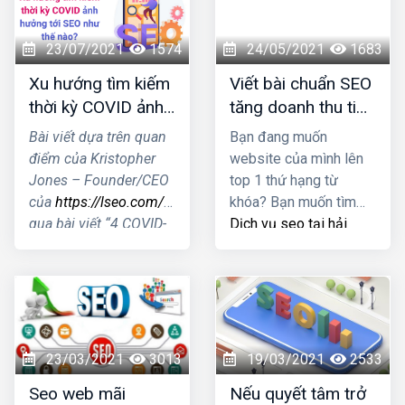
nhé!
giải pháp SEO Website
tối ưu mang lại kết quả
cao nhất cho doanh
23/07/2021
1574
24/05/2021
1683
nghiệp bạn.
Xu hướng tìm kiếm
Viết bài chuẩn SEO
thời kỳ COVID ảnh
tăng doanh thu tiết
hưởng tới SEO như
kiệm chi phí quảng
Bài viết dựa trên quan
Bạn đang muốn
thế nào?
cáo
điểm của Kristopher
website của mình lên
Jones – Founder/CEO
top 1 thứ hạng từ
của
https://lseo.com/
thông
khóa? Bạn muốn tìm
qua bài viết “4 COVID-
Dịch vụ seo tại hải
19 Search Trends &
phòng
viết bài chuẩn
How They Impact
SEO tốt nhất nhằm
SEO”- Xu hướng tìm
tăng doanh thu sản
kiếm thời kỳ COVID
phẩm và tiết kiệm chi
ảnh hưởng tới SEO
phí quảng cáo? Đọc
như thế nào?
ngay bài viết dưới đây
23/03/2021
3013
19/03/2021
2533
Seo web mãi
Nếu quyết tâm trở